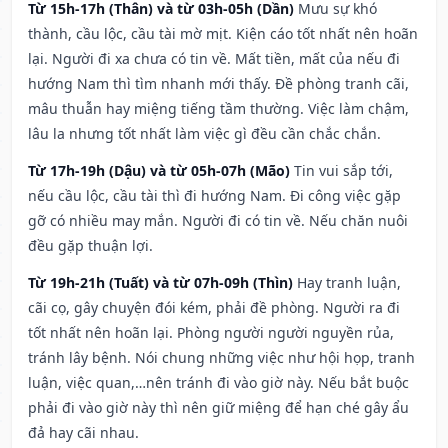
Từ 15h-17h (Thân) và từ 03h-05h (Dần)
Mưu sự khó
thành, cầu lộc, cầu tài mờ mịt. Kiện cáo tốt nhất nên hoãn
lại. Người đi xa chưa có tin về. Mất tiền, mất của nếu đi
hướng Nam thì tìm nhanh mới thấy. Đề phòng tranh cãi,
mâu thuẫn hay miệng tiếng tầm thường. Việc làm chậm,
lâu la nhưng tốt nhất làm việc gì đều cần chắc chắn.
Từ 17h-19h (Dậu) và từ 05h-07h (Mão)
Tin vui sắp tới,
nếu cầu lộc, cầu tài thì đi hướng Nam. Đi công việc gặp
gỡ có nhiều may mắn. Người đi có tin về. Nếu chăn nuôi
đều gặp thuận lợi.
Từ 19h-21h (Tuất) và từ 07h-09h (Thìn)
Hay tranh luận,
cãi cọ, gây chuyện đói kém, phải đề phòng. Người ra đi
tốt nhất nên hoãn lại. Phòng người người nguyền rủa,
tránh lây bệnh. Nói chung những việc như hội họp, tranh
luận, việc quan,…nên tránh đi vào giờ này. Nếu bắt buộc
phải đi vào giờ này thì nên giữ miệng để hạn ché gây ẩu
đả hay cãi nhau.