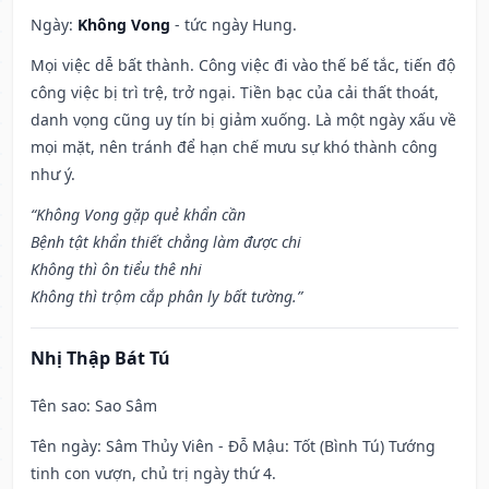
Ngày:
Không Vong
- tức ngày Hung.
Mọi việc dễ bất thành. Công việc đi vào thế bế tắc, tiến độ
công việc bị trì trệ, trở ngại. Tiền bạc của cải thất thoát,
danh vọng cũng uy tín bị giảm xuống. Là một ngày xấu về
mọi mặt, nên tránh để hạn chế mưu sự khó thành công
như ý.
“Không Vong gặp quẻ khẩn cần
Bệnh tật khẩn thiết chẳng làm được chi
Không thì ôn tiểu thê nhi
Không thì trộm cắp phân ly bất tường.”
Nhị Thập Bát Tú
Tên sao
: Sao Sâm
Tên ngày
: Sâm Thủy Viên - Đỗ Mậu: Tốt (Bình Tú) Tướng
tinh con vượn, chủ trị ngày thứ 4.