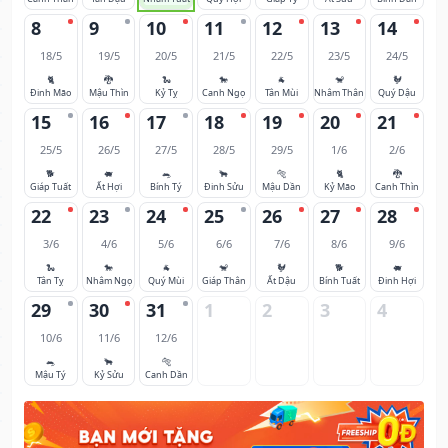
8
9
10
11
12
13
14
18/5
19/5
20/5
21/5
22/5
23/5
24/5
🐈
🐉
🐍
🐎
🐐
🐒
🐓
Đinh Mão
Mậu Thìn
Kỷ Tỵ
Canh Ngọ
Tân Mùi
Nhâm Thân
Quý Dậu
15
16
17
18
19
20
21
25/5
26/5
27/5
28/5
29/5
1/6
2/6
🐕
🐖
🐀
🐂
🐅
🐈
🐉
Giáp Tuất
Ất Hợi
Bính Tý
Đinh Sửu
Mậu Dần
Kỷ Mão
Canh Thìn
22
23
24
25
26
27
28
3/6
4/6
5/6
6/6
7/6
8/6
9/6
🐍
🐎
🐐
🐒
🐓
🐕
🐖
Tân Tỵ
Nhâm Ngọ
Quý Mùi
Giáp Thân
Ất Dậu
Bính Tuất
Đinh Hợi
29
30
31
1
2
3
4
10/6
11/6
12/6
🐀
🐂
🐅
Mậu Tý
Kỷ Sửu
Canh Dần