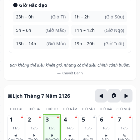
🌑 Giờ Hắc đạo
23h – 0h
(Giờ Tí)
1h – 2h
(Giờ Sửu)
5h – 6h
(Giờ Mão)
11h – 12h
(Giờ Ngọ)
13h – 14h
(Giờ Mùi)
19h – 20h
(Giờ Tuất)
Bạn không thể điều khiển gió, nhưng có thể điều chỉnh cánh buồm.
— Khuyết Danh
Lịch Tháng 7 Năm 2126
THỨ HAI
THỨ BA
THỨ TƯ
THỨ NĂM
THỨ SÁU
THỨ BẢY
CHỦ NHẬT
1
2
3
4
5
6
7
11/5
12/5
13/5
14/5
15/5
16/5
17/5
🐒
🐓
🐕
🐖
🐀
🐂
🐅
Canh Thân
Tân Dậu
Nhâm Tuất
Quý Hợi
Giáp Tý
Ất Sửu
Bính Dần