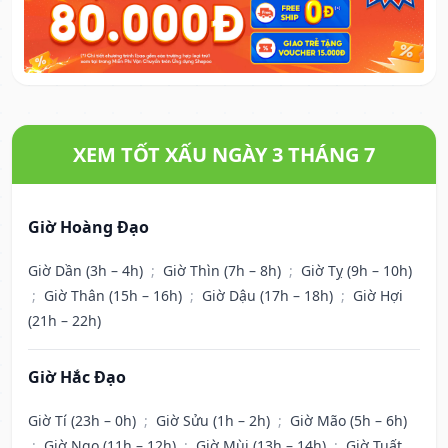
XEM TỐT XẤU NGÀY 3 THÁNG 7
Giờ Hoàng Đạo
Giờ Dần (3h – 4h)
;
Giờ Thìn (7h – 8h)
;
Giờ Tỵ (9h – 10h)
;
Giờ Thân (15h – 16h)
;
Giờ Dậu (17h – 18h)
;
Giờ Hợi
(21h – 22h)
Giờ Hắc Đạo
Giờ Tí (23h – 0h)
;
Giờ Sửu (1h – 2h)
;
Giờ Mão (5h – 6h)
;
Giờ Ngọ (11h – 12h)
;
Giờ Mùi (13h – 14h)
;
Giờ Tuất