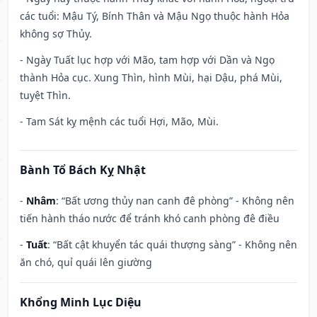
các tuổi: Mậu Tý, Bính Thân và Mậu Ngọ thuộc hành Hỏa
không sợ Thủy.
- Ngày Tuất lục hợp với Mão, tam hợp với Dần và Ngọ
thành Hỏa cục. Xung Thìn, hình Mùi, hại Dậu, phá Mùi,
tuyệt Thìn.
- Tam Sát kỵ mệnh các tuổi Hợi, Mão, Mùi.
Bành Tổ Bách Kỵ Nhật
-
Nhâm
: “Bất ương thủy nan canh đê phòng” - Không nên
tiến hành tháo nước để tránh khó canh phòng đê điều
-
Tuất
: “Bất cật khuyển tác quái thượng sàng” - Không nên
ăn chó, quỉ quái lên giường
Khổng Minh Lục Diệu