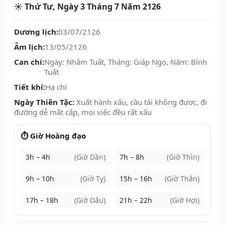
☀️ Thứ Tư, Ngày 3 Tháng 7 Năm 2126
Dương lịch:
03/07/2126
Âm lịch:
13/05/2126
Can chi:
Ngày: Nhâm Tuất, Tháng: Giáp Ngọ, Năm: Bính
Tuất
Tiết khí:
Hạ chí
Ngày Thiên Tặc:
Xuất hành xấu, cầu tài không được, đi
đường dễ mất cắp, mọi việc đều rất xấu
⏱️ Giờ Hoàng đạo
3h – 4h
(Giờ Dần)
7h – 8h
(Giờ Thìn)
9h – 10h
(Giờ Tỵ)
15h – 16h
(Giờ Thân)
17h – 18h
(Giờ Dậu)
21h – 22h
(Giờ Hợi)