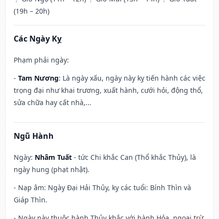
(19h – 20h)
Các Ngày Kỵ
Phạm phải ngày:
-
Tam Nương
: Là ngày xấu, ngày này kỵ tiến hành các việc
trọng đại như khai trương, xuất hành, cưới hỏi, động thổ,
sửa chữa hay cất nhà,...
Ngũ Hành
Ngày:
Nhâm Tuất
- tức Chi khắc Can (Thổ khắc Thủy), là
ngày hung (phạt nhật).
- Nạp âm: Ngày Đại Hải Thủy, kỵ các tuổi: Bính Thìn và
Giáp Thìn.
- Ngày này thuộc hành Thủy khắc với hành Hỏa, ngoại trừ