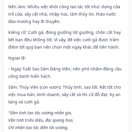
Nên làm
: Nhiều việc khởi công tạo tác tốt như: dựng cửa
trổ cửa, xây cất nhà, nhập học, làm thủy lợi, tháo nước
đào mương hay đi thuyền.
Kiêng cữ
: Cưới gả, đóng giường lót giường, chôn cất hay
kết bạn đều không tốt. Vì vậy, để việc cưới gả được trăm
điềm tốt quý bạn nên chọn một ngày khác để tiến hành.
Ngoại lệ
:
- Ngày Tuất Sao Sâm Đăng Viên, nên phó nhậm đặng cầu
công danh hiển hách.
Sâm: Thủy Viên (con vượn): Thủy tinh, sao tốt. Rất tốt cho
việc mua bán, kinh doanh, xây cất và thi cử đỗ đạt. Kỵ an
táng và cưới gả.
“Sâm tinh tạo tác vượng nhân gia,
Văn tinh triều diệu, đại quang hoa,
Chỉ nhân tạo tác điền tài vượng,