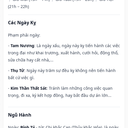
(21h – 22h)
Các Ngày Kỵ
Phạm phải ngày:
-
Tam Nương
: Là ngày xấu, ngày này kỵ tiến hành các việc
trọng đại như khai trương, xuất hành, cưới hỏi, động thổ,
sửa chữa hay cất nhà,...
-
Thụ Tử
: Ngày này trăm sự đều kỵ không nên tiến hành
bất cứ việc gì.
-
Kim Thần Thất Sát
: Tránh làm những công việc quan
trọng, đi xa, ký kết hợp đồng, hay bắt đầu dự án lớn...
Ngũ Hành
Ngày:
Bính Tý
- tức Chi khắc Can (Thủy khắc Hỏa), là ngày