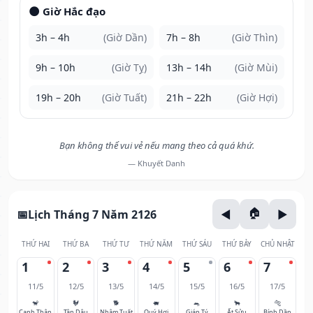
🌑 Giờ Hắc đạo
3h – 4h
(Giờ Dần)
7h – 8h
(Giờ Thìn)
9h – 10h
(Giờ Tỵ)
13h – 14h
(Giờ Mùi)
19h – 20h
(Giờ Tuất)
21h – 22h
(Giờ Hợi)
Bạn không thể vui vẻ nếu mang theo cả quá khứ.
— Khuyết Danh
Lịch Tháng 7 Năm 2126
THỨ HAI
THỨ BA
THỨ TƯ
THỨ NĂM
THỨ SÁU
THỨ BẢY
CHỦ NHẬT
1
2
3
4
5
6
7
11/5
12/5
13/5
14/5
15/5
16/5
17/5
🐒
🐓
🐕
🐖
🐀
🐂
🐅
Canh Thân
Tân Dậu
Nhâm Tuất
Quý Hợi
Giáp Tý
Ất Sửu
Bính Dần