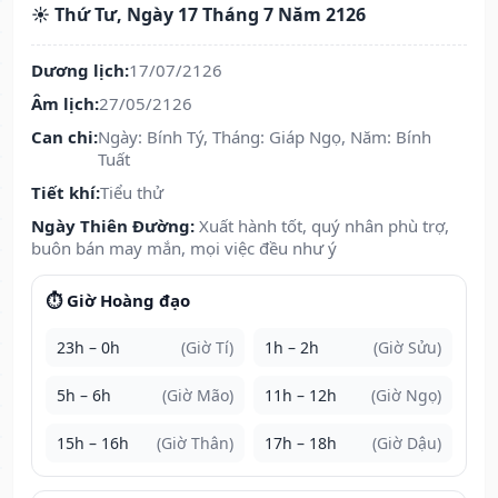
☀️ Thứ Tư, Ngày 17 Tháng 7 Năm 2126
Dương lịch:
17/07/2126
Âm lịch:
27/05/2126
Can chi:
Ngày: Bính Tý, Tháng: Giáp Ngọ, Năm: Bính
Tuất
Tiết khí:
Tiểu thử
Ngày Thiên Đường:
Xuất hành tốt, quý nhân phù trợ,
buôn bán may mắn, mọi việc đều như ý
⏱️ Giờ Hoàng đạo
23h – 0h
(Giờ Tí)
1h – 2h
(Giờ Sửu)
5h – 6h
(Giờ Mão)
11h – 12h
(Giờ Ngọ)
15h – 16h
(Giờ Thân)
17h – 18h
(Giờ Dậu)