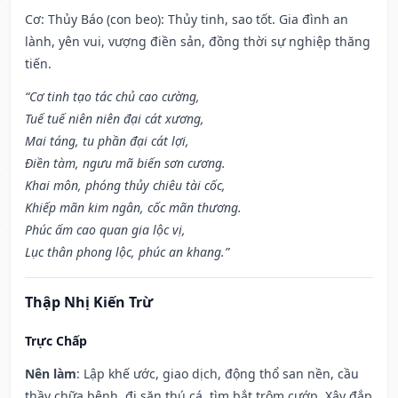
Cơ: Thủy Báo (con beo): Thủy tinh, sao tốt. Gia đình an
lành, yên vui, vượng điền sản, đồng thời sự nghiệp thăng
tiến.
“Cơ tinh tạo tác chủ cao cường,
Tuế tuế niên niên đại cát xương,
Mai táng, tu phần đại cát lợi,
Điền tàm, ngưu mã biến sơn cương.
Khai môn, phóng thủy chiêu tài cốc,
Khiếp mãn kim ngân, cốc mãn thương.
Phúc ấm cao quan gia lộc vị,
Lục thân phong lộc, phúc an khang.”
Thập Nhị Kiến Trừ
Trực Chấp
Nên làm
: Lập khế ước, giao dịch, động thổ san nền, cầu
thầy chữa bệnh, đi săn thú cá, tìm bắt trộm cướp. Xây đắp