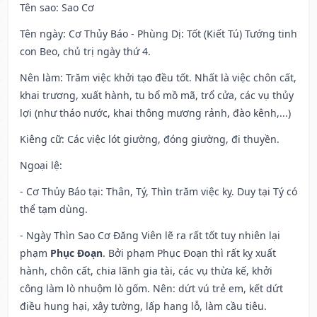
Tên sao
: Sao Cơ
Tên ngày
: Cơ Thủy Báo - Phùng Dị: Tốt (Kiết Tú) Tướng tinh
con Beo, chủ trị ngày thứ 4.
Nên làm
: Trăm việc khởi tạo đều tốt. Nhất là việc chôn cất,
khai trương, xuất hành, tu bổ mồ mã, trổ cửa, các vụ thủy
lợi (như tháo nước, khai thông mương rảnh, đào kênh,...)
Kiêng cữ
: Các việc lót giường, đóng giường, đi thuyền.
Ngoại lệ
:
- Cơ Thủy Báo tại: Thân, Tý, Thìn trăm việc kỵ. Duy tại Tý có
thể tạm dùng.
- Ngày Thìn Sao Cơ Đăng Viên lẽ ra rất tốt tuy nhiên lại
phạm
Phục Đoạn
. Bởi phạm Phục Đoạn thì rất kỵ xuất
hành, chôn cất, chia lãnh gia tài, các vụ thừa kế, khởi
công làm lò nhuộm lò gốm. Nên: dứt vú trẻ em, kết dứt
điều hung hại, xây tường, lấp hang lỗ, làm cầu tiêu.