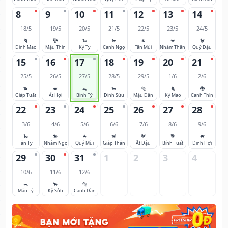
8
9
10
11
12
13
14
18/5
19/5
20/5
21/5
22/5
23/5
24/5
🐈
🐉
🐍
🐎
🐐
🐒
🐓
Đinh Mão
Mậu Thìn
Kỷ Tỵ
Canh Ngọ
Tân Mùi
Nhâm Thân
Quý Dậu
15
16
17
18
19
20
21
25/5
26/5
27/5
28/5
29/5
1/6
2/6
🐕
🐖
🐀
🐂
🐅
🐈
🐉
Giáp Tuất
Ất Hợi
Bính Tý
Đinh Sửu
Mậu Dần
Kỷ Mão
Canh Thìn
22
23
24
25
26
27
28
3/6
4/6
5/6
6/6
7/6
8/6
9/6
🐍
🐎
🐐
🐒
🐓
🐕
🐖
Tân Tỵ
Nhâm Ngọ
Quý Mùi
Giáp Thân
Ất Dậu
Bính Tuất
Đinh Hợi
29
30
31
1
2
3
4
10/6
11/6
12/6
🐀
🐂
🐅
Mậu Tý
Kỷ Sửu
Canh Dần