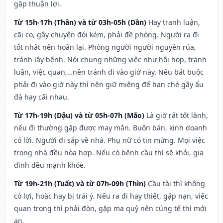
gặp thuận lợi.
Từ 15h-17h (Thân) và từ 03h-05h (Dần)
Hay tranh luận,
cãi cọ, gây chuyện đói kém, phải đề phòng. Người ra đi
tốt nhất nên hoãn lại. Phòng người người nguyền rủa,
tránh lây bệnh. Nói chung những việc như hội họp, tranh
luận, việc quan,…nên tránh đi vào giờ này. Nếu bắt buộc
phải đi vào giờ này thì nên giữ miệng để hạn ché gây ẩu
đả hay cãi nhau.
Từ 17h-19h (Dậu) và từ 05h-07h (Mão)
Là giờ rất tốt lành,
nếu đi thường gặp được may mắn. Buôn bán, kinh doanh
có lời. Người đi sắp về nhà. Phụ nữ có tin mừng. Mọi việc
trong nhà đều hòa hợp. Nếu có bệnh cầu thì sẽ khỏi, gia
đình đều mạnh khỏe.
Từ 19h-21h (Tuất) và từ 07h-09h (Thìn)
Cầu tài thì không
có lợi, hoặc hay bị trái ý. Nếu ra đi hay thiệt, gặp nạn, việc
quan trọng thì phải đòn, gặp ma quỷ nên cúng tế thì mới
an.