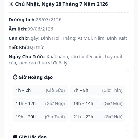
☀️ Chủ Nhật, Ngày 28 Tháng 7 Năm 2126
Dương lịch:
28/07/2126
Âm lịch:
09/06/2126
Can chi:
Ngày: Đinh Hợi, Tháng: Ất Mùi, Năm: Bính Tuất
Tiết khí:
Đại thử
Ngày Chu Tước:
Xuất hành, cầu tài đều xấu, hay mất
của, kiện cáo thua vì đuối lý
⏱️ Giờ Hoàng đạo
1h – 2h
(Giờ Sửu)
7h – 8h
(Giờ Thìn)
11h – 12h
(Giờ Ngọ)
13h – 14h
(Giờ Mùi)
19h – 20h
(Giờ Tuất)
21h – 22h
(Giờ Hợi)
🌑 Giờ Hắc đạo