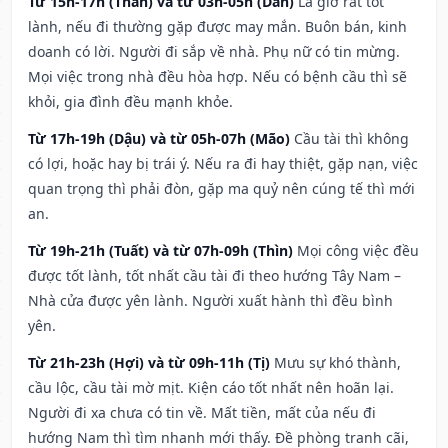
Từ 15h-17h (Thân) và từ 03h-05h (Dần)
Là giờ rất tốt
lành, nếu đi thường gặp được may mắn. Buôn bán, kinh
doanh có lời. Người đi sắp về nhà. Phụ nữ có tin mừng.
Mọi việc trong nhà đều hòa hợp. Nếu có bệnh cầu thì sẽ
khỏi, gia đình đều mạnh khỏe.
Từ 17h-19h (Dậu) và từ 05h-07h (Mão)
Cầu tài thì không
có lợi, hoặc hay bị trái ý. Nếu ra đi hay thiệt, gặp nạn, việc
quan trọng thì phải đòn, gặp ma quỷ nên cúng tế thì mới
an.
Từ 19h-21h (Tuất) và từ 07h-09h (Thìn)
Mọi công việc đều
được tốt lành, tốt nhất cầu tài đi theo hướng Tây Nam –
Nhà cửa được yên lành. Người xuất hành thì đều bình
yên.
Từ 21h-23h (Hợi) và từ 09h-11h (Tị)
Mưu sự khó thành,
cầu lộc, cầu tài mờ mịt. Kiện cáo tốt nhất nên hoãn lại.
Người đi xa chưa có tin về. Mất tiền, mất của nếu đi
hướng Nam thì tìm nhanh mới thấy. Đề phòng tranh cãi,