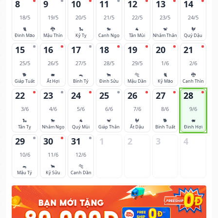
8
9
10
11
12
13
14
18/5
19/5
20/5
21/5
22/5
23/5
24/5
🐈
🐉
🐍
🐎
🐐
🐒
🐓
Đinh Mão
Mậu Thìn
Kỷ Tỵ
Canh Ngọ
Tân Mùi
Nhâm Thân
Quý Dậu
15
16
17
18
19
20
21
25/5
26/5
27/5
28/5
29/5
1/6
2/6
🐕
🐖
🐀
🐂
🐅
🐈
🐉
Giáp Tuất
Ất Hợi
Bính Tý
Đinh Sửu
Mậu Dần
Kỷ Mão
Canh Thìn
22
23
24
25
26
27
28
3/6
4/6
5/6
6/6
7/6
8/6
9/6
🐍
🐎
🐐
🐒
🐓
🐕
🐖
Tân Tỵ
Nhâm Ngọ
Quý Mùi
Giáp Thân
Ất Dậu
Bính Tuất
Đinh Hợi
29
30
31
1
2
3
4
10/6
11/6
12/6
🐀
🐂
🐅
Mậu Tý
Kỷ Sửu
Canh Dần