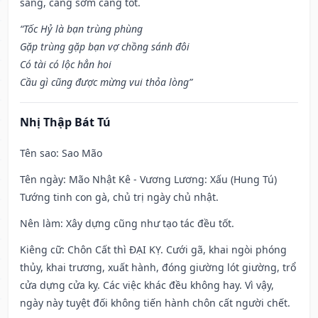
sáng, càng sớm càng tốt.
“Tốc Hỷ là bạn trùng phùng
Gặp trùng gặp bạn vợ chồng sánh đôi
Có tài có lộc hẳn hoi
Cầu gì cũng được mừng vui thỏa lòng”
Nhị Thập Bát Tú
Tên sao
: Sao Mão
Tên ngày
: Mão Nhật Kê - Vương Lương: Xấu (Hung Tú)
Tướng tinh con gà, chủ trị ngày chủ nhật.
Nên làm
: Xây dựng cũng như tạo tác đều tốt.
Kiêng cữ
: Chôn Cất thì ĐẠI KỴ. Cưới gã, khai ngòi phóng
thủy, khai trương, xuất hành, đóng giường lót giường, trổ
cửa dựng cửa kỵ. Các việc khác đều không hay. Vì vậy,
ngày này tuyệt đối không tiến hành chôn cất người chết.