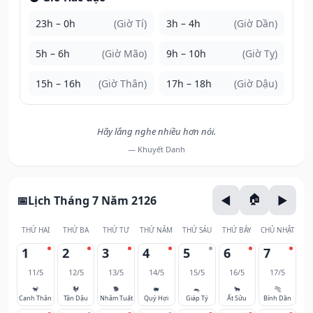
23h – 0h
(Giờ Tí)
3h – 4h
(Giờ Dần)
5h – 6h
(Giờ Mão)
9h – 10h
(Giờ Tỵ)
15h – 16h
(Giờ Thân)
17h – 18h
(Giờ Dậu)
Hãy lắng nghe nhiều hơn nói.
— Khuyết Danh
Lịch Tháng 7 Năm 2126
THỨ HAI
THỨ BA
THỨ TƯ
THỨ NĂM
THỨ SÁU
THỨ BẢY
CHỦ NHẬT
1
2
3
4
5
6
7
11/5
12/5
13/5
14/5
15/5
16/5
17/5
🐒
🐓
🐕
🐖
🐀
🐂
🐅
Canh Thân
Tân Dậu
Nhâm Tuất
Quý Hợi
Giáp Tý
Ất Sửu
Bính Dần