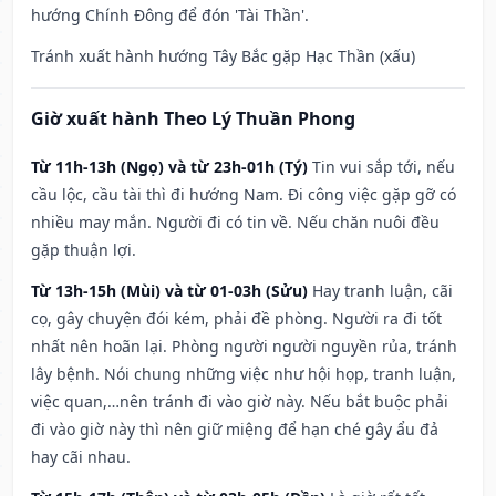
hướng Chính Đông để đón 'Tài Thần'.
Tránh xuất hành hướng Tây Bắc gặp Hạc Thần (xấu)
Giờ xuất hành Theo Lý Thuần Phong
Từ 11h-13h (Ngọ) và từ 23h-01h (Tý)
Tin vui sắp tới, nếu
cầu lộc, cầu tài thì đi hướng Nam. Đi công việc gặp gỡ có
nhiều may mắn. Người đi có tin về. Nếu chăn nuôi đều
gặp thuận lợi.
Từ 13h-15h (Mùi) và từ 01-03h (Sửu)
Hay tranh luận, cãi
cọ, gây chuyện đói kém, phải đề phòng. Người ra đi tốt
nhất nên hoãn lại. Phòng người người nguyền rủa, tránh
lây bệnh. Nói chung những việc như hội họp, tranh luận,
việc quan,…nên tránh đi vào giờ này. Nếu bắt buộc phải
đi vào giờ này thì nên giữ miệng để hạn ché gây ẩu đả
hay cãi nhau.