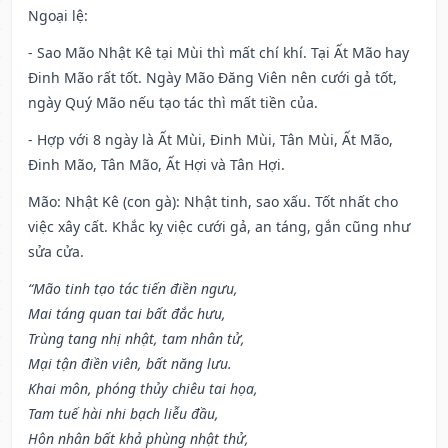
Ngoại lệ
:
- Sao Mão Nhật Kê tại Mùi thì mất chí khí. Tại Ất Mão hay
Đinh Mão rất tốt. Ngày Mão Đăng Viên nên cưới gả tốt,
ngày Quý Mão nếu tạo tác thì mất tiền của.
- Hợp với 8 ngày là Ất Mùi, Đinh Mùi, Tân Mùi, Ất Mão,
Đinh Mão, Tân Mão, Ất Hợi và Tân Hợi.
Mão: Nhật Kê (con gà): Nhật tinh, sao xấu. Tốt nhất cho
việc xây cất. Khắc kỵ việc cưới gả, an táng, gắn cũng như
sửa cửa.
“Mão tinh tạo tác tiến điền ngưu,
Mai táng quan tai bất đắc hưu,
Trùng tang nhị nhật, tam nhân tử,
Mại tận điền viên, bất năng lưu.
Khai môn, phóng thủy chiêu tai họa,
Tam tuế hài nhi bạch liễu đầu,
Hôn nhân bất khả phùng nhật thử,