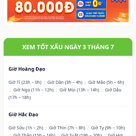
XEM TỐT XẤU NGÀY 3 THÁNG 7
Giờ Hoàng Đạo
Giờ Tí (23h – 0h)
;
Giờ Dần (3h – 4h)
;
Giờ Mão (5h – 6h)
;
Giờ Ngọ (11h – 12h)
;
Giờ Mùi (13h – 14h)
;
Giờ Dậu
(17h – 18h)
Giờ Hắc Đạo
Giờ Sửu (1h – 2h)
;
Giờ Thìn (7h – 8h)
;
Giờ Tỵ (9h – 10h)
;
Giờ Thân (15h – 16h)
;
Giờ Tuất (19h – 20h)
;
Giờ Hợi