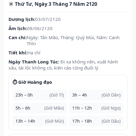
☀️ Thứ Tư, Ngày 3 Tháng 7 Năm 2120
Dương lịch:
03/07/2120
Âm lịch:
08/06/2120
Can chi:
Ngày: Tân Mão, Tháng: Quý Mùi, Năm: Canh
Thìn
Tiết khí:
Hạ chí
Ngày Thanh Long Túc:
Đi xa không nên, xuất hành
xấu, tài lộc không có, kiện cáo cũng đuối lý
⏱️ Giờ Hoàng đạo
23h – 0h
(Giờ Tí)
3h – 4h
(Giờ Dần)
5h – 6h
(Giờ Mão)
11h – 12h
(Giờ Ngọ)
13h – 14h
(Giờ Mùi)
17h – 18h
(Giờ Dậu)