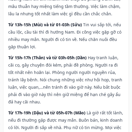
mâu thuẫn hay miệng tiếng tầm thường. Việc làm chậm,
lâu la nhưng tốt nhất làm việc gì đều cần chắc chắn.
Từ 13h-15h (Mùi) và từ 01-03h (Sửu)
Tin vui sắp tới, nếu
cầu lộc, cầu tài thì đi hướng Nam. Đi công việc gặp gỡ có
nhiều may mắn. Người đi có tin về. Nếu chăn nuôi đều
gặp thuận lợi.
Từ 15h-17h (Thân) và từ 03h-05h (Dần)
Hay tranh luận,
cãi cọ, gây chuyện đói kém, phải đề phòng. Người ra đi
tốt nhất nên hoãn lại. Phòng người người nguyền rủa,
tránh lây bệnh. Nói chung những việc như hội họp, tranh
luận, việc quan,…nên tránh đi vào giờ này. Nếu bắt buộc
phải đi vào giờ này thì nên giữ miệng để hạn ché gây ẩu
đả hay cãi nhau.
Từ 17h-19h (Dậu) và từ 05h-07h (Mão)
Là giờ rất tốt lành,
nếu đi thường gặp được may mắn. Buôn bán, kinh doanh
có lời. Người đi sắp về nhà. Phụ nữ có tin mừng. Mọi việc