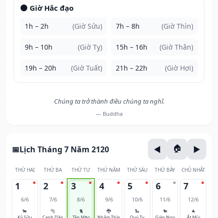
🌑 Giờ Hắc đạo
1h – 2h
(Giờ Sửu)
7h – 8h
(Giờ Thìn)
9h – 10h
(Giờ Tỵ)
15h – 16h
(Giờ Thân)
19h – 20h
(Giờ Tuất)
21h – 22h
(Giờ Hợi)
Chúng ta trở thành điều chúng ta nghĩ.
— Buddha
Lịch Tháng 7 Năm 2120
THỨ HAI
THỨ BA
THỨ TƯ
THỨ NĂM
THỨ SÁU
THỨ BẢY
CHỦ NHẬT
1
2
3
4
5
6
7
6/6
7/6
8/6
9/6
10/6
11/6
12/6
🐂
🐅
🐈
🐉
🐍
🐎
🐐
Kỷ Sửu
Canh Dần
Tân Mão
Nhâm Thìn
Quý Tỵ
Giáp Ngọ
Ất Mùi