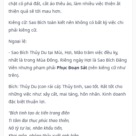
chặt cỏ phá đất, cắt áo thêu áo, làm nhiều việc thiện ắt
thiện quả sẽ tới mau hơn.
Kiêng cữ
: Sao Bích toàn kiết nên không có bất kỳ việc chi
phải kiêng cữ.
Ngoại lệ
:
- Sao Bích Thủy Du tại Mùi, Hợi, Mão trăm việc đều kỵ,
nhất là trong Mùa Đông. Riêng ngày Hợi là Sao Bích Đăng
Viên nhưng phạm phải
Phục Đoạn Sát
(nên kiêng cữ như
trên).
Bích: Thủy Du (con rái cá): Thủy tinh, sao tốt. Rất tốt cho
những việc như: xây cất, mai táng, hôn nhân. Kinh doanh
đặc biệt thuận lợi.
“Bích tinh tạo ác tiến trang điền
Ti tâm đại thục phúc thao thiên,
Nô tỳ tự lai, nhân khẩu tiến,
Khai môn, phóng thủy xuất anh hiền,