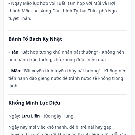
- Ngày Mão lục hợp với Tuất, tam hợp với Mùi và Hợi
thành Mộc cục. Xung Dậu, hình Tý, hại Thìn, phá Ngọ,
tuyệt Thân.
Bành Tổ Bách Kỵ Nhật
-
Tân
: “Bất hợp tương chủ nhân bất thường” - Không nên
tiến hành trộn tương, chủ không được nếm qua
-
Mão
: “Bất xuyên tỉnh tuyền thủy bất hương” - Không nên
tiến hành đào giếng nước để tránh nước sẽ không trong
lành
Khổng Minh Lục Diệu
Ngày:
Lưu Liên
- tức ngày Hung.
Ngày này mọi việc khó thành, dễ bị trễ nải hay gặp
chuyện dây dưa nên rất khó hoàn thành. Hơn nữa, dễ gặp