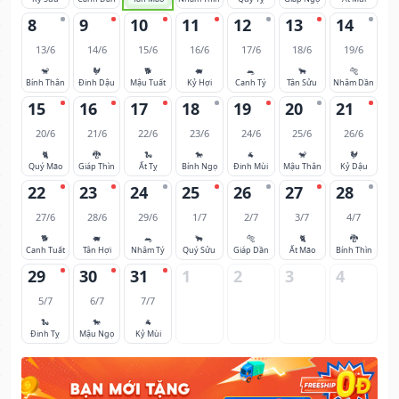
8
9
10
11
12
13
14
13/6
14/6
15/6
16/6
17/6
18/6
19/6
🐒
🐓
🐕
🐖
🐀
🐂
🐅
Bính Thân
Đinh Dậu
Mậu Tuất
Kỷ Hợi
Canh Tý
Tân Sửu
Nhâm Dần
15
16
17
18
19
20
21
20/6
21/6
22/6
23/6
24/6
25/6
26/6
🐈
🐉
🐍
🐎
🐐
🐒
🐓
Quý Mão
Giáp Thìn
Ất Tỵ
Bính Ngọ
Đinh Mùi
Mậu Thân
Kỷ Dậu
22
23
24
25
26
27
28
27/6
28/6
29/6
1/7
2/7
3/7
4/7
🐕
🐖
🐀
🐂
🐅
🐈
🐉
Canh Tuất
Tân Hợi
Nhâm Tý
Quý Sửu
Giáp Dần
Ất Mão
Bính Thìn
29
30
31
1
2
3
4
5/7
6/7
7/7
🐍
🐎
🐐
Đinh Tỵ
Mậu Ngọ
Kỷ Mùi