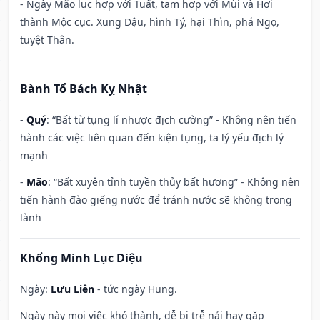
- Ngày Mão lục hợp với Tuất, tam hợp với Mùi và Hợi
thành Mộc cục. Xung Dậu, hình Tý, hại Thìn, phá Ngọ,
tuyệt Thân.
Bành Tổ Bách Kỵ Nhật
-
Quý
: “Bất từ tụng lí nhược địch cường” - Không nên tiến
hành các việc liên quan đến kiện tụng, ta lý yếu địch lý
mạnh
-
Mão
: “Bất xuyên tỉnh tuyền thủy bất hương” - Không nên
tiến hành đào giếng nước để tránh nước sẽ không trong
lành
Khổng Minh Lục Diệu
Ngày:
Lưu Liên
- tức ngày Hung.
Ngày này mọi việc khó thành, dễ bị trễ nải hay gặp