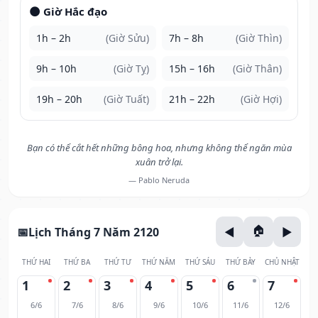
🌑 Giờ Hắc đạo
1h – 2h
(Giờ Sửu)
7h – 8h
(Giờ Thìn)
9h – 10h
(Giờ Tỵ)
15h – 16h
(Giờ Thân)
19h – 20h
(Giờ Tuất)
21h – 22h
(Giờ Hợi)
Bạn có thể cắt hết những bông hoa, nhưng không thể ngăn mùa
xuân trở lại.
— Pablo Neruda
Lịch Tháng 7 Năm 2120
THỨ HAI
THỨ BA
THỨ TƯ
THỨ NĂM
THỨ SÁU
THỨ BẢY
CHỦ NHẬT
1
2
3
4
5
6
7
6/6
7/6
8/6
9/6
10/6
11/6
12/6