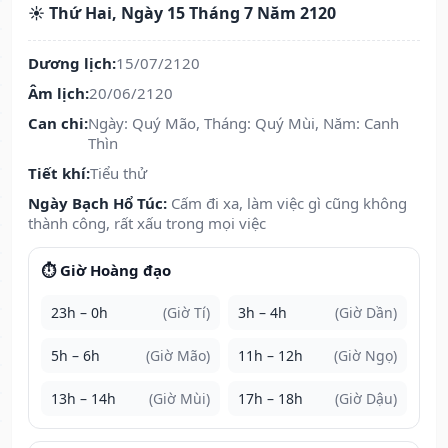
☀️ Thứ Hai, Ngày 15 Tháng 7 Năm 2120
Dương lịch:
15/07/2120
Âm lịch:
20/06/2120
Can chi:
Ngày: Quý Mão, Tháng: Quý Mùi, Năm: Canh
Thìn
Tiết khí:
Tiểu thử
Ngày Bạch Hổ Túc:
Cấm đi xa, làm việc gì cũng không
thành công, rất xấu trong mọi việc
⏱️ Giờ Hoàng đạo
23h – 0h
(Giờ Tí)
3h – 4h
(Giờ Dần)
5h – 6h
(Giờ Mão)
11h – 12h
(Giờ Ngọ)
13h – 14h
(Giờ Mùi)
17h – 18h
(Giờ Dậu)