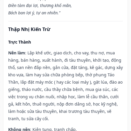
Điền tàm đại lợi, thương khố mãn,
Bách ban lợi ý, tự an nhiên.”
Thập Nhị Kiến Trừ
Trực Thành
Nên làm
: Lập khế ước, giao dịch, cho vay, thu nợ, mua
hàng, bán hàng, xuất hành, đi tàu thuyền, khởi tạo, động
thổ, san nền đắp nền, gắn cửa, đặt táng, kê gác, dựng xây
kho vựa, làm hay sửa chữa phòng bếp, thờ phụng Táo
Thần, lắp đặt máy móc ( hay các loại máy ), gặt lúa, đào ao
giếng, tháo nước, cầu thầy chữa bệnh, mua gia súc, các
việc trong vụ chăn nuôi, nhập học, làm lễ cầu thân, cưới
gả, kết hôn, thuê người, nộp đơn dâng sớ, học kỹ nghệ,
làm hoặc sửa tàu thuyền, khai trương tàu thuyền, vẽ
tranh, tu sửa cây cối.
Không nên
: Kiện tụng, tranh chấp.