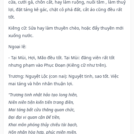
cửa, cưới gả, chôn cất, hay làm ruộng, nuôi tằm , làm thuỷ
lợi, đặt táng kê gác, chặt cỏ phá đất, cắt áo cũng đều rất
tốt.
Kiêng cữ
: Sửa hay làm thuyền chèo, hoặc đẩy thuyền mới
xuống nước.
Ngoại lệ
:
- Tại Mùi, Hợi, Mão đều tốt. Tại Mùi: đăng viên rất tốt
nhưng phạm vào Phục Đoạn (Kiêng cữ như trên).
Trương: Nguyệt Lộc (con nai): Nguyệt tinh, sao tốt. Việc
mai táng và hôn nhân thuận lợi.
“Trương tinh nhật hảo tạo long hiên,
Niên niên tiện kiến tiến trang điền,
Mai táng bất cửu thăng quan chức,
Đại đại vi quan cận Đế tiền,
Khai môn phóng thủy chiêu tài bạch,
Hôn nhân hòa hợp, phúc miên miên.