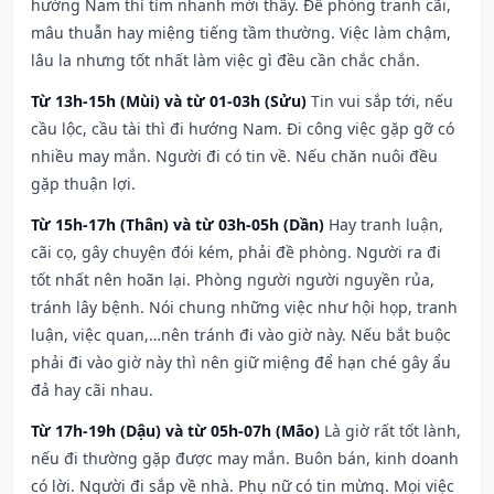
hướng Nam thì tìm nhanh mới thấy. Đề phòng tranh cãi,
mâu thuẫn hay miệng tiếng tầm thường. Việc làm chậm,
lâu la nhưng tốt nhất làm việc gì đều cần chắc chắn.
Từ 13h-15h (Mùi) và từ 01-03h (Sửu)
Tin vui sắp tới, nếu
cầu lộc, cầu tài thì đi hướng Nam. Đi công việc gặp gỡ có
nhiều may mắn. Người đi có tin về. Nếu chăn nuôi đều
gặp thuận lợi.
Từ 15h-17h (Thân) và từ 03h-05h (Dần)
Hay tranh luận,
cãi cọ, gây chuyện đói kém, phải đề phòng. Người ra đi
tốt nhất nên hoãn lại. Phòng người người nguyền rủa,
tránh lây bệnh. Nói chung những việc như hội họp, tranh
luận, việc quan,…nên tránh đi vào giờ này. Nếu bắt buộc
phải đi vào giờ này thì nên giữ miệng để hạn ché gây ẩu
đả hay cãi nhau.
Từ 17h-19h (Dậu) và từ 05h-07h (Mão)
Là giờ rất tốt lành,
nếu đi thường gặp được may mắn. Buôn bán, kinh doanh
có lời. Người đi sắp về nhà. Phụ nữ có tin mừng. Mọi việc