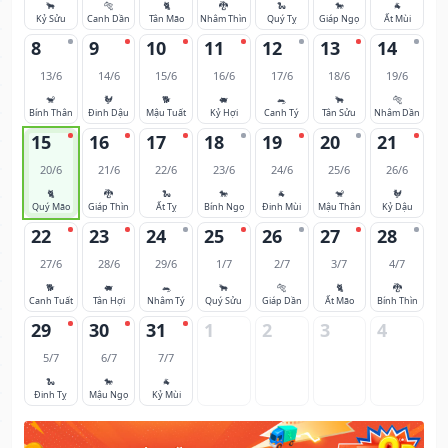
🐂
🐅
🐈
🐉
🐍
🐎
🐐
Kỷ Sửu
Canh Dần
Tân Mão
Nhâm Thìn
Quý Tỵ
Giáp Ngọ
Ất Mùi
8
9
10
11
12
13
14
13/6
14/6
15/6
16/6
17/6
18/6
19/6
🐒
🐓
🐕
🐖
🐀
🐂
🐅
Bính Thân
Đinh Dậu
Mậu Tuất
Kỷ Hợi
Canh Tý
Tân Sửu
Nhâm Dần
15
16
17
18
19
20
21
20/6
21/6
22/6
23/6
24/6
25/6
26/6
🐈
🐉
🐍
🐎
🐐
🐒
🐓
Quý Mão
Giáp Thìn
Ất Tỵ
Bính Ngọ
Đinh Mùi
Mậu Thân
Kỷ Dậu
22
23
24
25
26
27
28
27/6
28/6
29/6
1/7
2/7
3/7
4/7
🐕
🐖
🐀
🐂
🐅
🐈
🐉
Canh Tuất
Tân Hợi
Nhâm Tý
Quý Sửu
Giáp Dần
Ất Mão
Bính Thìn
29
30
31
1
2
3
4
5/7
6/7
7/7
🐍
🐎
🐐
Đinh Tỵ
Mậu Ngọ
Kỷ Mùi