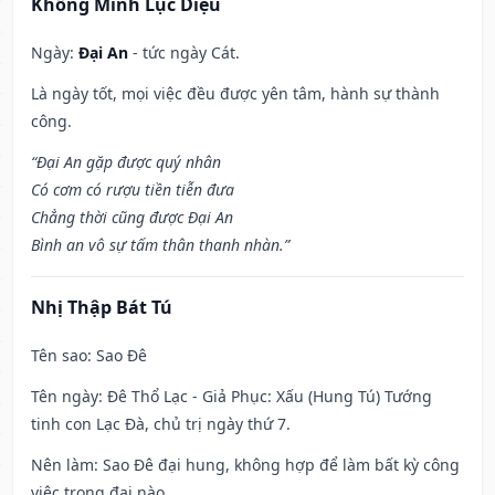
Khổng Minh Lục Diệu
Ngày:
Đại An
- tức ngày Cát.
Là ngày tốt, mọi việc đều được yên tâm, hành sự thành
công.
“Đại An gặp được quý nhân
Có cơm có rượu tiền tiễn đưa
Chẳng thời cũng được Đại An
Bình an vô sự tấm thân thanh nhàn.”
Nhị Thập Bát Tú
Tên sao
: Sao Đê
Tên ngày
: Đê Thổ Lạc - Giả Phục: Xấu (Hung Tú) Tướng
tinh con Lạc Đà, chủ trị ngày thứ 7.
Nên làm
: Sao Đê đại hung, không hợp để làm bất kỳ công
việc trọng đại nào.