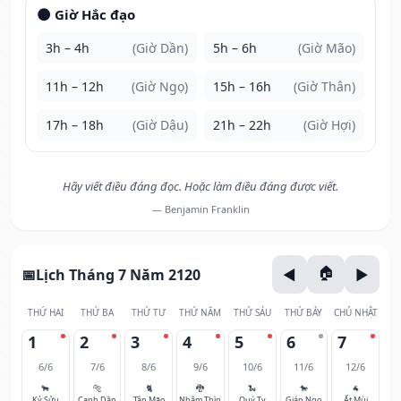
🌑 Giờ Hắc đạo
3h – 4h
(Giờ Dần)
5h – 6h
(Giờ Mão)
11h – 12h
(Giờ Ngọ)
15h – 16h
(Giờ Thân)
17h – 18h
(Giờ Dậu)
21h – 22h
(Giờ Hợi)
Hãy viết điều đáng đọc. Hoặc làm điều đáng được viết.
— Benjamin Franklin
Lịch Tháng 7 Năm 2120
THỨ HAI
THỨ BA
THỨ TƯ
THỨ NĂM
THỨ SÁU
THỨ BẢY
CHỦ NHẬT
1
2
3
4
5
6
7
6/6
7/6
8/6
9/6
10/6
11/6
12/6
🐂
🐅
🐈
🐉
🐍
🐎
🐐
Kỷ Sửu
Canh Dần
Tân Mão
Nhâm Thìn
Quý Tỵ
Giáp Ngọ
Ất Mùi