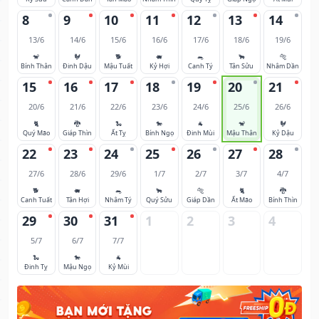
8
9
10
11
12
13
14
13/6
14/6
15/6
16/6
17/6
18/6
19/6
🐒
🐓
🐕
🐖
🐀
🐂
🐅
Bính Thân
Đinh Dậu
Mậu Tuất
Kỷ Hợi
Canh Tý
Tân Sửu
Nhâm Dần
15
16
17
18
19
20
21
20/6
21/6
22/6
23/6
24/6
25/6
26/6
🐈
🐉
🐍
🐎
🐐
🐒
🐓
Quý Mão
Giáp Thìn
Ất Tỵ
Bính Ngọ
Đinh Mùi
Mậu Thân
Kỷ Dậu
22
23
24
25
26
27
28
27/6
28/6
29/6
1/7
2/7
3/7
4/7
🐕
🐖
🐀
🐂
🐅
🐈
🐉
Canh Tuất
Tân Hợi
Nhâm Tý
Quý Sửu
Giáp Dần
Ất Mão
Bính Thìn
29
30
31
1
2
3
4
5/7
6/7
7/7
🐍
🐎
🐐
Đinh Tỵ
Mậu Ngọ
Kỷ Mùi