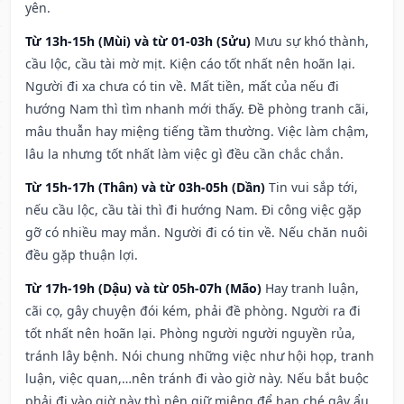
yên.
Từ 13h-15h (Mùi) và từ 01-03h (Sửu)
Mưu sự khó thành,
cầu lộc, cầu tài mờ mịt. Kiện cáo tốt nhất nên hoãn lại.
Người đi xa chưa có tin về. Mất tiền, mất của nếu đi
hướng Nam thì tìm nhanh mới thấy. Đề phòng tranh cãi,
mâu thuẫn hay miệng tiếng tầm thường. Việc làm chậm,
lâu la nhưng tốt nhất làm việc gì đều cần chắc chắn.
Từ 15h-17h (Thân) và từ 03h-05h (Dần)
Tin vui sắp tới,
nếu cầu lộc, cầu tài thì đi hướng Nam. Đi công việc gặp
gỡ có nhiều may mắn. Người đi có tin về. Nếu chăn nuôi
đều gặp thuận lợi.
Từ 17h-19h (Dậu) và từ 05h-07h (Mão)
Hay tranh luận,
cãi cọ, gây chuyện đói kém, phải đề phòng. Người ra đi
tốt nhất nên hoãn lại. Phòng người người nguyền rủa,
tránh lây bệnh. Nói chung những việc như hội họp, tranh
luận, việc quan,…nên tránh đi vào giờ này. Nếu bắt buộc
phải đi vào giờ này thì nên giữ miệng để hạn ché gây ẩu