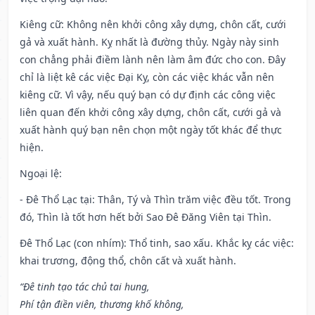
Kiêng cữ
: Không nên khởi công xây dựng, chôn cất, cưới
gả và xuất hành. Kỵ nhất là đường thủy. Ngày này sinh
con chẳng phải điềm lành nên làm âm đức cho con. Đây
chỉ là liệt kê các việc Đại Kỵ, còn các việc khác vẫn nên
kiêng cữ. Vì vậy, nếu quý bạn có dự định các công việc
liên quan đến khởi công xây dựng, chôn cất, cưới gả và
xuất hành quý bạn nên chọn một ngày tốt khác để thực
hiện.
Ngoại lệ
:
- Đê Thổ Lạc tại: Thân, Tý và Thìn trăm việc đều tốt. Trong
đó, Thìn là tốt hơn hết bởi Sao Đê Đăng Viên tại Thìn.
Đê Thổ Lạc (con nhím): Thổ tinh, sao xấu. Khắc kỵ các việc:
khai trương, động thổ, chôn cất và xuất hành.
“Đê tinh tạo tác chủ tai hung,
Phí tận điền viên, thương khố không,