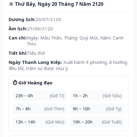
☀️ Thứ Bảy, Ngày 20 Tháng 7 Năm 2120
Dương lịch:
20/07/2120
Âm lịch:
25/06/2120
Can chi:
Ngày: Mậu Thân, Tháng: Quý Mùi, Năm: Canh
Thìn
Tiết khí:
Tiểu thử
Ngày Thanh Long Kiếp:
Xuất hành 4 phương, 8 hướng
đều tốt, trăm sự được như ý
⏱️ Giờ Hoàng đạo
23h – 0h
(Giờ Tí)
1h – 2h
(Giờ Sửu)
7h – 8h
(Giờ Thìn)
9h – 10h
(Giờ Tỵ)
13h – 14h
(Giờ Mùi)
19h – 20h
(Giờ Tuất)