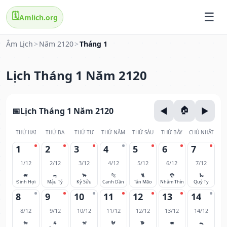
🗓️
Amlich.org
Âm Lịch
>
Năm 2120
>
Tháng 1
Lịch Tháng 1 Năm 2120
Lịch Tháng 1 Năm 2120
THỨ HAI
THỨ BA
THỨ TƯ
THỨ NĂM
THỨ SÁU
THỨ BẢY
CHỦ NHẬT
1
2
3
4
5
6
7
1/12
2/12
3/12
4/12
5/12
6/12
7/12
🐖
🐀
🐂
🐅
🐈
🐉
🐍
Đinh Hợi
Mậu Tý
Kỷ Sửu
Canh Dần
Tân Mão
Nhâm Thìn
Quý Tỵ
8
9
10
11
12
13
14
8/12
9/12
10/12
11/12
12/12
13/12
14/12
🐎
🐐
🐒
🐓
🐕
🐖
🐀