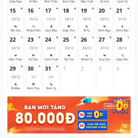
Giáp Ngọ
Ất Mùi
Bính Thân
Đinh Dậu
Mậu Tuất
Kỷ Hợi
Canh Tý
15
16
17
18
19
20
21
15/12
16/12
17/12
18/12
19/12
20/12
21/12
🐂
🐅
🐈
🐉
🐍
🐎
🐐
Tân Sửu
Nhâm Dần
Quý Mão
Giáp Thìn
Ất Tỵ
Bính Ngọ
Đinh Mùi
22
23
24
25
26
27
28
22/12
23/12
24/12
25/12
26/12
27/12
28/12
🐒
🐓
🐕
🐖
🐀
🐂
🐅
Mậu Thân
Kỷ Dậu
Canh Tuất
Tân Hợi
Nhâm Tý
Quý Sửu
Giáp Dần
29
30
31
1
2
3
4
29/12
1/1
2/1
🐈
🐉
🐍
Ất Mão
Bính Thìn
Đinh Tỵ