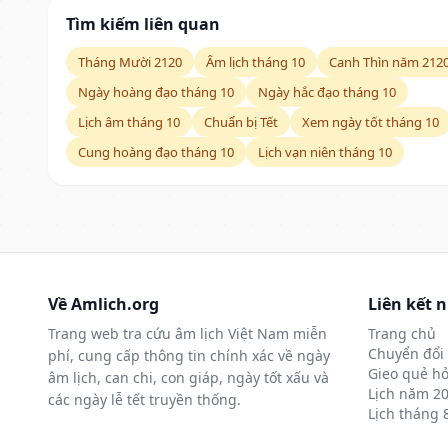
Tìm kiếm liên quan
Tháng Mười 2120
Âm lịch tháng 10
Canh Thìn năm 212
Ngày hoàng đạo tháng 10
Ngày hắc đạo tháng 10
Lịch âm tháng 10
Chuẩn bị Tết
Xem ngày tốt tháng 10
Cung hoàng đạo tháng 10
Lịch vạn niên tháng 10
Về Amlich.org
Liên kết 
Trang web tra cứu âm lịch Việt Nam miễn
Trang chủ
Chuyển đổi 
phí, cung cấp thông tin chính xác về ngày
Gieo quẻ hỏ
âm lịch, can chi, con giáp, ngày tốt xấu và
Lịch năm 2
các ngày lễ tết truyền thống.
Lịch tháng 