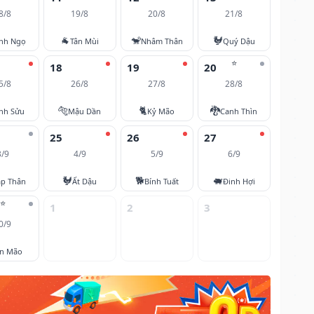
8/8
19/8
20/8
21/8
🐐
🐒
🐓
nh Ngọ
Tân Mùi
Nhâm Thân
Quý Dậu
⭐
18
19
20
5/8
26/8
27/8
28/8
🐅
🐈
🐉
nh Sửu
Mậu Dần
Kỷ Mão
Canh Thìn
25
26
27
3/9
4/9
5/9
6/9
🐓
🐕
🐖
áp Thân
Ất Dậu
Bính Tuất
Đinh Hợi
⭐
1
2
3
0/9
ân Mão