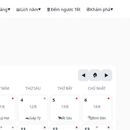
háng
📖
Lịch năm
🧧
Đếm ngược Tết
🧭
Khám phá
▼
▼
▼
 NĂM
THỨ SÁU
THỨ BẢY
CHỦ NHẬT
4
5
6
1/8
12/8
13/8
14/8
🐀
🐂
🐅
uý Hợi
Giáp Tý
Ất Sửu
Bính Dần
⭐
⭐
11
12
13