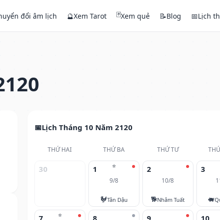
🃏
huyển đổi âm lịch
🔮
Xem Tarot
Xem quẻ
📝
Blog
📅
Lịch t
2120
Lịch Tháng 10 Năm 2120
THỨ HAI
THỨ BA
THỨ TƯ
THỨ
⭐
30
1
2
3
9/8
10/8
1
🐓
🐕
🐖
Tân Dậu
Nhâm Tuất
Q
⭐
7
8
9
10