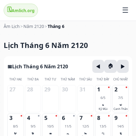
🗓️
Amlich.org
Âm Lịch
>
Năm 2120
>
Tháng 6
Lịch Tháng 6 Năm 2120
Lịch Tháng 6 Năm 2120
THỨ HAI
THỨ BA
THỨ TƯ
THỨ NĂM
THỨ SÁU
THỨ BẢY
CHỦ NHẬT
27
28
29
30
31
1
2
6/5
7/5
🐐
🐒
Kỷ Mùi
Canh Thân
3
4
5
6
7
8
9
8/5
9/5
10/5
11/5
12/5
13/5
14/5
🐓
🐕
🐖
🐀
🐂
🐅
🐈