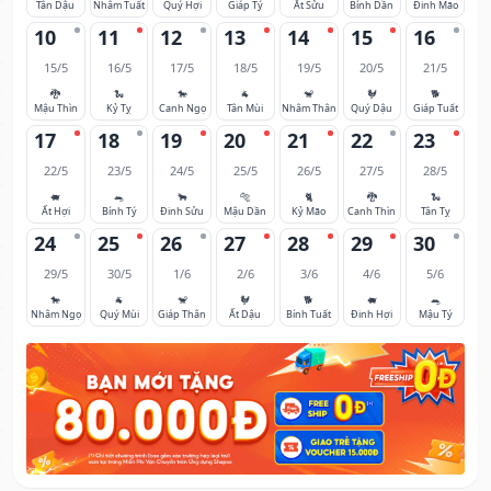
Tân Dậu
Nhâm Tuất
Quý Hợi
Giáp Tý
Ất Sửu
Bính Dần
Đinh Mão
10
11
12
13
14
15
16
15/5
16/5
17/5
18/5
19/5
20/5
21/5
🐉
🐍
🐎
🐐
🐒
🐓
🐕
Mậu Thìn
Kỷ Tỵ
Canh Ngọ
Tân Mùi
Nhâm Thân
Quý Dậu
Giáp Tuất
17
18
19
20
21
22
23
22/5
23/5
24/5
25/5
26/5
27/5
28/5
🐖
🐀
🐂
🐅
🐈
🐉
🐍
Ất Hợi
Bính Tý
Đinh Sửu
Mậu Dần
Kỷ Mão
Canh Thìn
Tân Tỵ
24
25
26
27
28
29
30
29/5
30/5
1/6
2/6
3/6
4/6
5/6
🐎
🐐
🐒
🐓
🐕
🐖
🐀
Nhâm Ngọ
Quý Mùi
Giáp Thân
Ất Dậu
Bính Tuất
Đinh Hợi
Mậu Tý