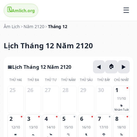
🗓️
Amlich.org
Âm Lịch
>
Năm 2120
>
Tháng 12
Lịch Tháng 12 Năm 2120
Lịch Tháng 12 Năm 2120
THỨ HAI
THỨ BA
THỨ TƯ
THỨ NĂM
THỨ SÁU
THỨ BẢY
CHỦ NHẬT
25
26
27
28
29
30
1
11/10
🐕
Nhâm Tuất
2
3
4
5
6
7
8
12/10
13/10
14/10
15/10
16/10
17/10
18/10
🐖
🐀
🐂
🐅
🐈
🐉
🐍