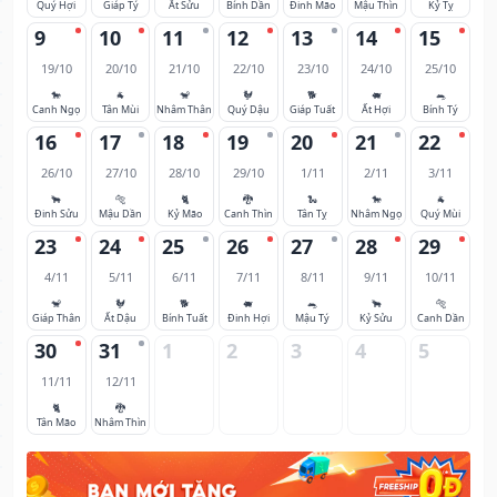
Quý Hợi
Giáp Tý
Ất Sửu
Bính Dần
Đinh Mão
Mậu Thìn
Kỷ Tỵ
9
10
11
12
13
14
15
19/10
20/10
21/10
22/10
23/10
24/10
25/10
🐎
🐐
🐒
🐓
🐕
🐖
🐀
Canh Ngọ
Tân Mùi
Nhâm Thân
Quý Dậu
Giáp Tuất
Ất Hợi
Bính Tý
16
17
18
19
20
21
22
26/10
27/10
28/10
29/10
1/11
2/11
3/11
🐂
🐅
🐈
🐉
🐍
🐎
🐐
Đinh Sửu
Mậu Dần
Kỷ Mão
Canh Thìn
Tân Tỵ
Nhâm Ngọ
Quý Mùi
23
24
25
26
27
28
29
4/11
5/11
6/11
7/11
8/11
9/11
10/11
🐒
🐓
🐕
🐖
🐀
🐂
🐅
Giáp Thân
Ất Dậu
Bính Tuất
Đinh Hợi
Mậu Tý
Kỷ Sửu
Canh Dần
30
31
1
2
3
4
5
11/11
12/11
🐈
🐉
Tân Mão
Nhâm Thìn