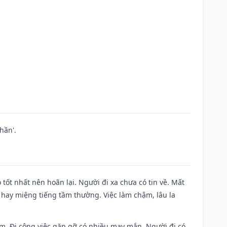
hần'.
 tốt nhất nên hoãn lại. Người đi xa chưa có tin về. Mất
 hay miệng tiếng tầm thường. Việc làm chậm, lâu la
Nam. Đi công việc gặp gỡ có nhiều may mắn. Người đi có