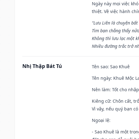
Ngày này mọi việc khó
thiệt. Về việc hành ch
“Lưu Liên là chuyện bất
Tìm bạn chẳng thấy nử
Không thì lưu lạc một k
Nhiều đường trắc trở nh
Nhị Thập Bát Tú
Tên sao
: Sao Khuê
Tên ngày
: Khuê Mộc La
Nên làm
: Tốt cho nhậ
Kiêng cữ
: Chôn cất, t
Vì vậy, nếu quý bạn có
Ngoại lệ
:
- Sao Khuê là một tro