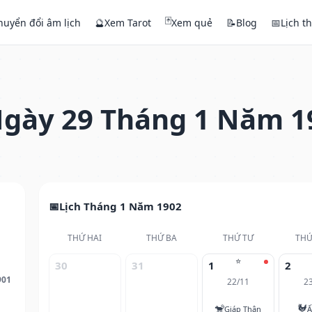
🃏
huyển đổi âm lịch
🔮
Xem Tarot
Xem quẻ
📝
Blog
📅
Lịch t
gày 29 Tháng 1 Năm 1
Lịch Tháng 1 Năm 1902
THỨ HAI
THỨ BA
THỨ TƯ
THỨ
⭐
30
31
1
2
901
22/11
2
🐒
🐓
Giáp Thân
Ấ