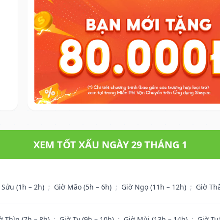
XEM TỐT XẤU NGÀY 29 THÁNG 1
 Sửu (1h – 2h)
;
Giờ Mão (5h – 6h)
;
Giờ Ngọ (11h – 12h)
;
Giờ Th
ờ Thìn (7h – 8h)
;
Giờ Tỵ (9h – 10h)
;
Giờ Mùi (13h – 14h)
;
Giờ Tu