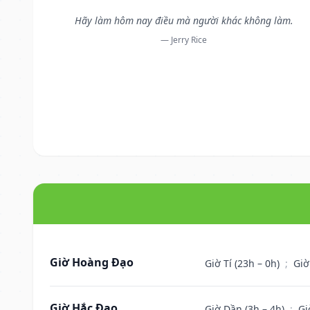
Hãy làm hôm nay điều mà người khác không làm.
— Jerry Rice
Giờ Hoàng Đạo
Giờ Tí (23h – 0h)
;
Giờ
Giờ Hắc Đạo
Giờ Dần (3h – 4h)
;
Gi