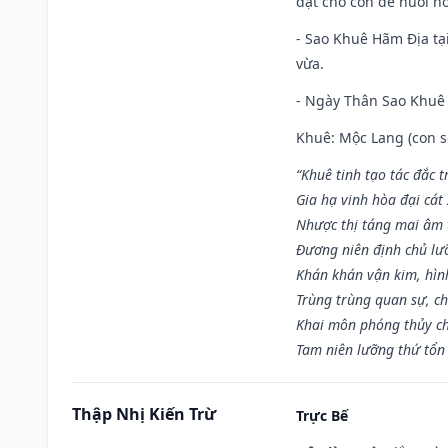
đặt cho con dễ nuôi h
- Sao Khuê Hãm Địa tại
vừa.
- Ngày Thân Sao Khuê 
Khuê: Mộc Lang (con só
“Khuê tinh tạo tác đắc t
Gia hạ vinh hòa đại cát
Nhược thị táng mai âm t
Đương niên định chủ lư
Khán khán vận kim, hìn
Trùng trùng quan sự, c
Khai môn phóng thủy ch
Tam niên lưỡng thứ tổn 
Thập Nhị Kiến Trừ
Trực Bế