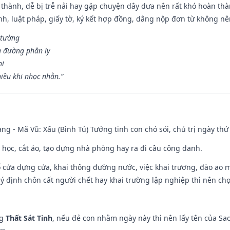
 thành, dễ bị trễ nải hay gặp chuyện dây dưa nên rất khó hoàn th
ính, luật pháp, giấy tờ, ký kết hợp đồng, dâng nộp đơn từ không nên
 tường
a đường phân ly
hi
iều khi nhọc nhằn.”
ng - Mã Vũ: Xấu (Bình Tú) Tướng tinh con chó sói, chủ trị ngày thứ 
p học, cắt áo, tạo dựng nhà phòng hay ra đi cầu công danh.
rổ cửa dựng cửa, khai thông đường nước, việc khai trương, đào ao 
 ý định chôn cất người chết hay khai trường lập nghiệp thì nên ch
ng
Thất Sát Tinh
, nếu đẻ con nhằm ngày này thì nên lấy tên của Sa