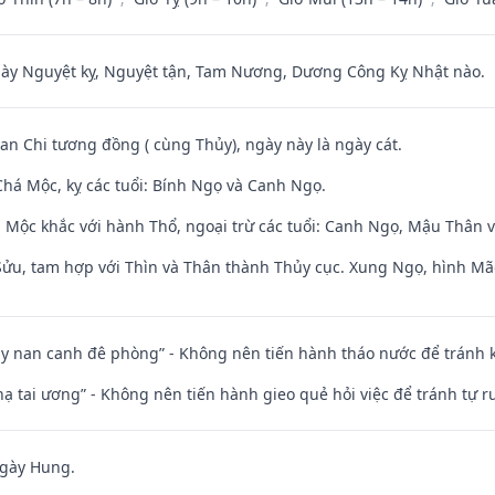
 Nguyệt kỵ, Nguyệt tận, Tam Nương, Dương Công Kỵ Nhật nào.
Can Chi tương đồng ( cùng Thủy), ngày này là ngày cát.
há Mộc, kỵ các tuổi: Bính Ngọ và Canh Ngọ.
 Mộc khắc với hành Thổ, ngoại trừ các tuổi: Canh Ngọ, Mậu Thân 
 Sửu, tam hợp với Thìn và Thân thành Thủy cục. Xung Ngọ, hình Mão
ủy nan canh đê phòng” - Không nên tiến hành tháo nước để tránh
nhạ tai ương” - Không nên tiến hành gieo quẻ hỏi việc để tránh tự r
ngày Hung.