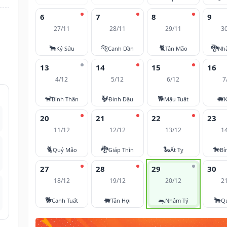
6
7
8
9
27/11
28/11
29/11
3
🐂
🐅
🐈
🐉
Kỷ Sửu
Canh Dần
Tân Mão
Nh
13
14
15
16
4/12
5/12
6/12
7
🐒
🐓
🐕
🐖
Bính Thân
Đinh Dậu
Mậu Tuất
K
20
21
22
23
11/12
12/12
13/12
1
🐈
🐉
🐍
🐎
Quý Mão
Giáp Thìn
Ất Tỵ
Bí
27
28
29
30
18/12
19/12
20/12
2
🐕
🐖
🐀
🐂
Canh Tuất
Tân Hợi
Nhâm Tý
Q