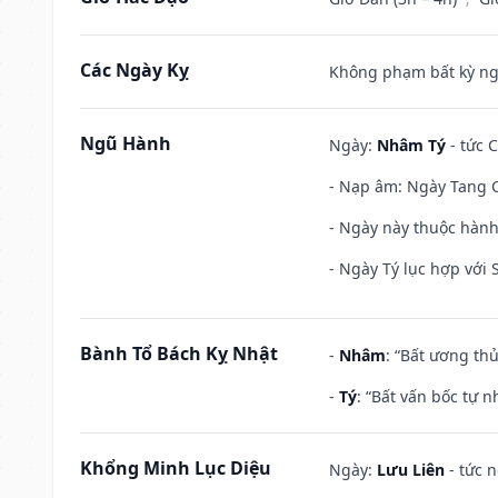
Các Ngày Kỵ
Không phạm bất kỳ ngày
Ngũ Hành
Ngày:
Nhâm Tý
- tức 
- Nạp âm: Ngày Tang C
- Ngày này thuộc hành
- Ngày Tý lục hợp với
Bành Tổ Bách Kỵ Nhật
-
Nhâm
: “Bất ương th
-
Tý
: “Bất vấn bốc tự 
Khổng Minh Lục Diệu
Ngày:
Lưu Liên
- tức 