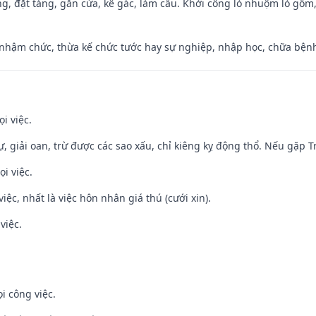
ng, đặt táng, gắn cửa, kê gác, làm cầu. Khởi công lò nhuộm lò gốm,
 nhậm chức, thừa kế chức tước hay sự nghiệp, nhập học, chữa bện
i việc.
tự, giải oan, trừ được các sao xấu, chỉ kiêng kỵ động thổ. Nếu gặp Tr
i việc.
việc, nhất là việc hôn nhân giá thú (cưới xin).
việc.
i công việc.