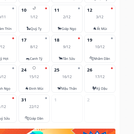
🌙
10
11
12
0/11
1/12
2/12
3/12
🐍
🐎
🐐
âm Thìn
Quý Tỵ
Giáp Ngọ
Ất Mùi
17
18
19
/12
8/12
9/12
10/12
🐀
🐂
🐅
ỷ Hợi
Canh Tý
Tân Sửu
Nhâm Dần
🌕
24
25
26
4/12
15/12
16/12
17/12
🐐
🐒
🐓
nh Ngọ
Đinh Mùi
Mậu Thân
Kỷ Dậu
31
1
2
1/12
22/12
🐅
uý Sửu
Giáp Dần