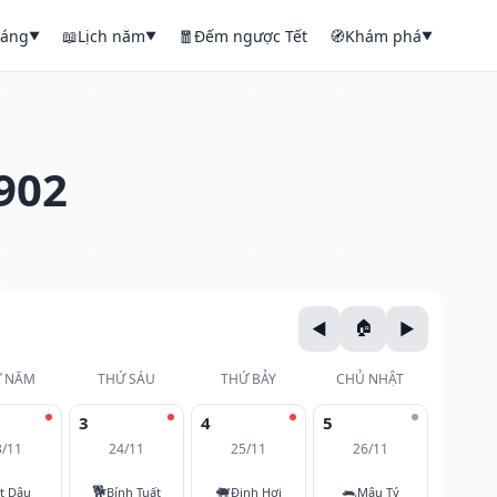
háng
📖
Lịch năm
🧧
Đếm ngược Tết
🧭
Khám phá
▼
▼
▼
902
 NĂM
THỨ SÁU
THỨ BẢY
CHỦ NHẬT
3
4
5
3/11
24/11
25/11
26/11
🐕
🐖
🐀
t Dậu
Bính Tuất
Đinh Hợi
Mậu Tý