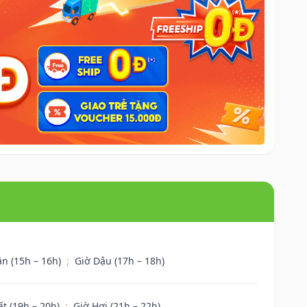
ân (15h – 16h)
;
Giờ Dậu (17h – 18h)
ất (19h – 20h)
;
Giờ Hợi (21h – 22h)