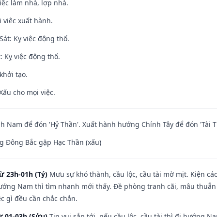
việc làm nhà, lợp nhà.
i việc xuất hành.
át: Kỵ việc động thổ.
: Kỵ việc động thổ.
khởi tạo.
Xấu cho mọi việc.
 Nam để đón 'Hỷ Thần'. Xuất hành hướng Chính Tây để đón 'Tài T
g Đông Bắc gặp Hạc Thần (xấu)
ừ 23h-01h (Tý)
Mưu sự khó thành, cầu lộc, cầu tài mờ mịt. Kiện cáo
hướng Nam thì tìm nhanh mới thấy. Đề phòng tranh cãi, mâu thuẫn
ệc gì đều cần chắc chắn.
ừ 01-03h (Sửu)
Tin vui sắp tới, nếu cầu lộc, cầu tài thì đi hướng 