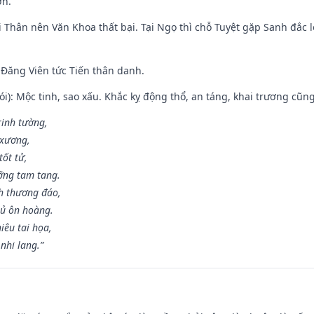
ơn.
 Thân nên Văn Khoa thất bại. Tại Ngọ thì chỗ Tuyệt gặp Sanh đắc l
Đăng Viên tức Tiến thân danh.
i): Mộc tinh, sao xấu. Khắc kỵ động thổ, an táng, khai trương cũn
rinh tường,
 xương,
ốt tử,
ỡng tam tang.
h thương đáo,
hủ ôn hoàng.
iêu tai họa,
nhi lang.”