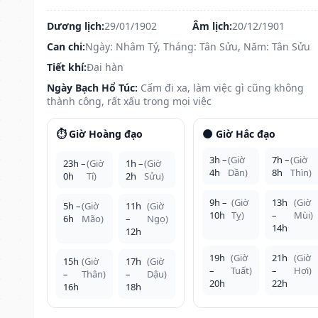
Dương lịch:
29/01/1902
Âm lịch:
20/12/1901
Can chi:
Ngày: Nhâm Tý, Tháng: Tân Sửu, Năm: Tân Sửu
Tiết khí:
Đại hàn
Ngày Bạch Hổ Túc:
Cấm đi xa, làm việc gì cũng không
thành công, rất xấu trong mọi việc
⏱️ Giờ Hoàng đạo
🌑 Giờ Hắc đạo
3h –
(Giờ
7h –
(Giờ
23h –
(Giờ
1h –
(Giờ
4h
Dần)
8h
Thìn)
0h
Tí)
2h
Sửu)
9h –
(Giờ
13h
(Giờ
5h –
(Giờ
11h
(Giờ
10h
Tỵ)
–
Mùi)
6h
Mão)
–
Ngọ)
14h
12h
19h
(Giờ
21h
(Giờ
15h
(Giờ
17h
(Giờ
–
Tuất)
–
Hợi)
–
Thân)
–
Dậu)
20h
22h
16h
18h