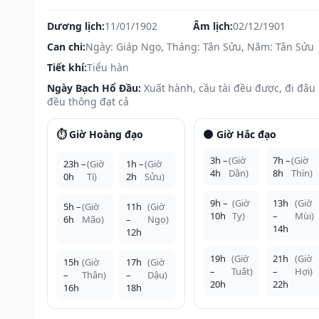
Dương lịch:
11/01/1902
Âm lịch:
02/12/1901
Can chi:
Ngày: Giáp Ngọ, Tháng: Tân Sửu, Năm: Tân Sửu
Tiết khí:
Tiểu hàn
Ngày Bạch Hổ Đầu:
Xuất hành, cầu tài đều được, đi đâu
đều thông đạt cả
⏱️ Giờ Hoàng đạo
🌑 Giờ Hắc đạo
3h –
(Giờ
7h –
(Giờ
23h –
(Giờ
1h –
(Giờ
4h
Dần)
8h
Thìn)
0h
Tí)
2h
Sửu)
9h –
(Giờ
13h
(Giờ
5h –
(Giờ
11h
(Giờ
10h
Tỵ)
–
Mùi)
6h
Mão)
–
Ngọ)
14h
12h
19h
(Giờ
21h
(Giờ
15h
(Giờ
17h
(Giờ
–
Tuất)
–
Hợi)
–
Thân)
–
Dậu)
20h
22h
16h
18h