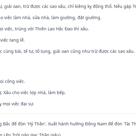
tự, giải oan, trừ được các sao xấu, chỉ kiêng kỵ động thổ. Nếu gặp Tr
ho việc làm nhà, sửa nhà, làm giường, đặt giường.
ọi việc, trùng với Thiên Lao Hắc Đạo thì xấu.
việc tang lễ.
ệc cúng bái, tế tự, tố tụng, giải oan cũng như trừ được các sao xấu.
ọi công việc.
: Xấu cho việc lợp nhà, làm bếp.
ỵ mọi việc đại sự.
 Bắc để đón 'Hỷ Thần'. Xuất hành hướng Đông Nam để đón 'Tài Th
 Lên Trời gặp Hạc Thần (xấu)