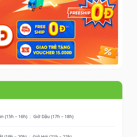
ân (15h – 16h)
;
Giờ Dậu (17h – 18h)
ất (19h – 20h)
;
Giờ Hợi (21h – 22h)