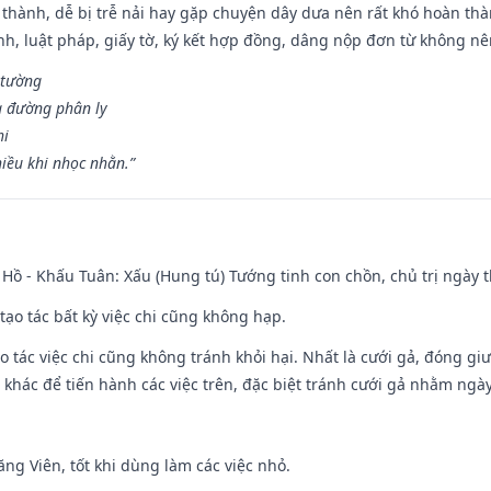
 thành, dễ bị trễ nải hay gặp chuyện dây dưa nên rất khó hoàn th
ính, luật pháp, giấy tờ, ký kết hợp đồng, dâng nộp đơn từ không nên
 tường
a đường phân ly
hi
iều khi nhọc nhằn.”
Hồ - Khấu Tuân: Xấu (Hung tú) Tướng tinh con chồn, chủ trị ngày t
tạo tác bất kỳ việc chi cũng không hạp.
o tác việc chi cũng không tránh khỏi hại. Nhất là cưới gả, đóng giườ
khác để tiến hành các việc trên, đặc biệt tránh cưới gả nhằm ngày
ng Viên, tốt khi dùng làm các việc nhỏ.