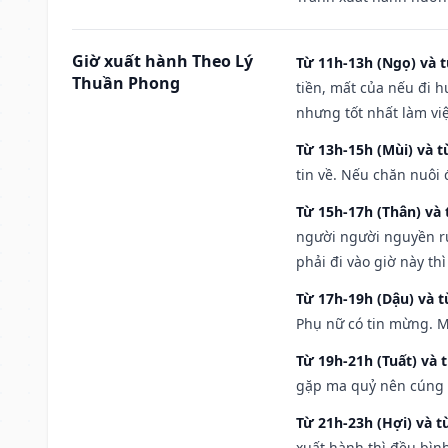
Giờ xuất hành Theo Lý
Từ 11h-13h (Ngọ) và t
Thuần Phong
tiền, mất của nếu đi 
nhưng tốt nhất làm vi
Từ 13h-15h (Mùi) và t
tin về. Nếu chăn nuôi 
Từ 15h-17h (Thân) và 
người người nguyền rủ
phải đi vào giờ này th
Từ 17h-19h (Dậu) và 
Phụ nữ có tin mừng. M
Từ 19h-21h (Tuất) và 
gặp ma quỷ nên cúng t
Từ 21h-23h (Hợi) và t
xuất hành thì đều bìn