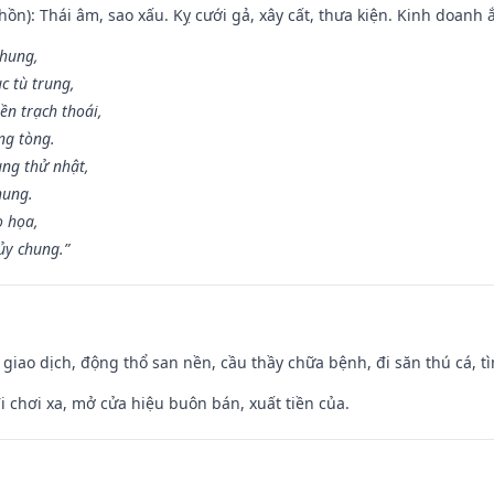
ồn): Thái âm, sao xấu. Kỵ cưới gả, xây cất, thưa kiện. Kinh doanh ắ
 hung,
c tù trung,
ền trạch thoái,
ng tòng.
ng thử nhật,
hung.
o họa,
ủy chung.”
, giao dịch, động thổ san nền, cầu thầy chữa bệnh, đi săn thú cá, 
đi chơi xa, mở cửa hiệu buôn bán, xuất tiền của.