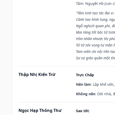
Tâm: Nguyệt Hồ (con ch
“Tâm tinh tạo tác đại vi
Cánh tao hình tụng, ngụ
Ngỗ nghịch quan phi, đi
Mai táng tốt bộc tử tươ
Hôn nhân nhược thị phù
Tử tử nhi vong tự mãn 
Tam niên chi nội liên tạ
Sự sự giáo quân một th
Thập Nhị Kiến Trừ
Trực Chấp
Nên làm
: Lập khế ước
Không nên
: Dời nhà, 
Ngọc Hạp Thông Thư
Sao tốt
: