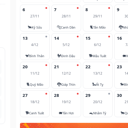
6
7
8
9
27/11
28/11
29/11
3
🐂
🐅
🐈
🐉
Kỷ Sửu
Canh Dần
Tân Mão
Nh
13
14
15
16
4/12
5/12
6/12
7
🐒
🐓
🐕
🐖
Bính Thân
Đinh Dậu
Mậu Tuất
K
20
21
22
23
11/12
12/12
13/12
1
🐈
🐉
🐍
🐎
Quý Mão
Giáp Thìn
Ất Tỵ
Bí
27
28
29
30
18/12
19/12
20/12
2
🐕
🐖
🐀
🐂
Canh Tuất
Tân Hợi
Nhâm Tý
Q