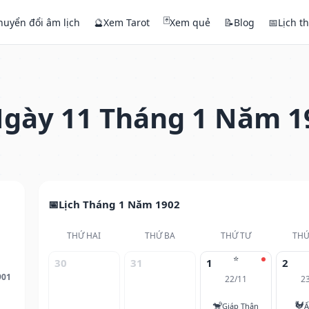
🃏
huyển đổi âm lịch
🔮
Xem Tarot
Xem quẻ
📝
Blog
📅
Lịch t
gày 11 Tháng 1 Năm 1
Lịch Tháng 1 Năm 1902
THỨ HAI
THỨ BA
THỨ TƯ
THỨ
⭐
30
31
1
2
901
22/11
2
🐒
🐓
Giáp Thân
Ấ