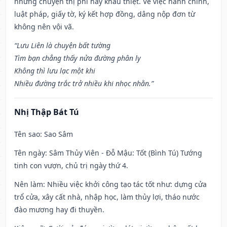
những chuyện thị phi hay khẩu thiệt. Về việc hành chính,
luật pháp, giấy tờ, ký kết hợp đồng, dâng nộp đơn từ
không nên vội vã.
“Lưu Liên là chuyện bất tường
Tìm bạn chẳng thấy nửa đường phân ly
Không thì lưu lạc một khi
Nhiều đường trắc trở nhiều khi nhọc nhằn.”
Nhị Thập Bát Tú
Tên sao
: Sao Sâm
Tên ngày
: Sâm Thủy Viên - Đỗ Mậu: Tốt (Bình Tú) Tướng
tinh con vượn, chủ trị ngày thứ 4.
Nên làm
: Nhiều việc khởi công tạo tác tốt như: dựng cửa
trổ cửa, xây cất nhà, nhập học, làm thủy lợi, tháo nước
đào mương hay đi thuyền.