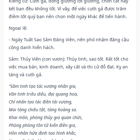
Kiêng cữ
: Cưới gả, đóng giường lót giường, chôn cất hay
kết bạn đều không tốt. Vì vậy, để việc cưới gả được trăm
điềm tốt quý bạn nên chọn một ngày khác để tiến hành.
Ngoại lệ
:
- Ngày Tuất Sao Sâm Đăng Viên, nên phó nhậm đặng cầu
công danh hiển hách.
Sâm: Thủy Viên (con vượn): Thủy tinh, sao tốt. Rất tốt cho
việc mua bán, kinh doanh, xây cất và thi cử đỗ đạt. Kỵ an
táng và cưới gả.
“Sâm tinh tạo tác vượng nhân gia,
Văn tinh triều diệu, đại quang hoa,
Chỉ nhân tạo tác điền tài vượng,
Mai táng chiêu tật, táng hoàng sa.
Khai môn, phóng thủy gia quan chức,
Phòng phòng tôn tử kiến điền gia,
Hôn nhân hứa định tao hình khắc,