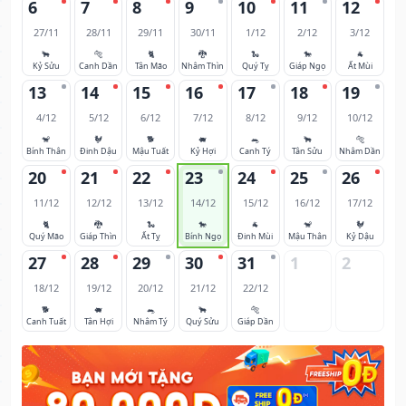
6
7
8
9
10
11
12
27/11
28/11
29/11
30/11
1/12
2/12
3/12
🐂
🐅
🐈
🐉
🐍
🐎
🐐
Kỷ Sửu
Canh Dần
Tân Mão
Nhâm Thìn
Quý Tỵ
Giáp Ngọ
Ất Mùi
13
14
15
16
17
18
19
4/12
5/12
6/12
7/12
8/12
9/12
10/12
🐒
🐓
🐕
🐖
🐀
🐂
🐅
Bính Thân
Đinh Dậu
Mậu Tuất
Kỷ Hợi
Canh Tý
Tân Sửu
Nhâm Dần
20
21
22
23
24
25
26
11/12
12/12
13/12
14/12
15/12
16/12
17/12
🐈
🐉
🐍
🐎
🐐
🐒
🐓
Quý Mão
Giáp Thìn
Ất Tỵ
Bính Ngọ
Đinh Mùi
Mậu Thân
Kỷ Dậu
27
28
29
30
31
1
2
18/12
19/12
20/12
21/12
22/12
🐕
🐖
🐀
🐂
🐅
Canh Tuất
Tân Hợi
Nhâm Tý
Quý Sửu
Giáp Dần