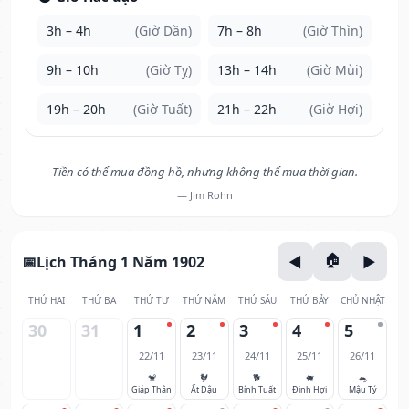
3h – 4h
(Giờ Dần)
7h – 8h
(Giờ Thìn)
9h – 10h
(Giờ Tỵ)
13h – 14h
(Giờ Mùi)
19h – 20h
(Giờ Tuất)
21h – 22h
(Giờ Hợi)
Tiền có thể mua đồng hồ, nhưng không thể mua thời gian.
— Jim Rohn
Lịch Tháng 1 Năm 1902
THỨ HAI
THỨ BA
THỨ TƯ
THỨ NĂM
THỨ SÁU
THỨ BẢY
CHỦ NHẬT
30
31
1
2
3
4
5
22/11
23/11
24/11
25/11
26/11
🐒
🐓
🐕
🐖
🐀
Giáp Thân
Ất Dậu
Bính Tuất
Đinh Hợi
Mậu Tý