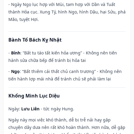
- Ngày Ngọ lục hợp với Mùi, tam hợp với Dần và Tuất
thành Hỏa cục. Xung Tý, hình Ngọ, hình Dậu, hại Sửu, phá
Mão, tuyệt Hợi.
Bành Tổ Bách Kỵ Nhật
-
Bính
: “Bất tu táo tất kiến hỏa ương” - Không nên tiến
hành sửa chữa bếp để tránh bị hỏa tai
-
Ngọ
: “Bất thiêm cái thất chủ canh trương” - Không nên
tiến hành lợp mái nhà để tránh chủ sẽ phải làm lại
Khổng Minh Lục Diệu
Ngày:
Lưu Liên
- tức ngày Hung.
Ngày này mọi việc khó thành, dễ bị trễ nải hay gặp
chuyện dây dưa nên rất khó hoàn thành. Hơn nữa, dễ gặp