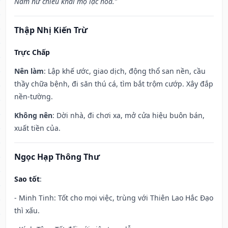
Nam nữ chiêu khai mộ lạc hoa.”
Thập Nhị Kiến Trừ
Trực Chấp
Nên làm
: Lập khế ước, giao dịch, động thổ san nền, cầu
thầy chữa bệnh, đi săn thú cá, tìm bắt trộm cướp. Xây đắp
nền-tường.
Không nên
: Dời nhà, đi chơi xa, mở cửa hiệu buôn bán,
xuất tiền của.
Ngọc Hạp Thông Thư
Sao tốt
:
- Minh Tinh: Tốt cho mọi việc, trùng với Thiên Lao Hắc Đạo
thì xấu.