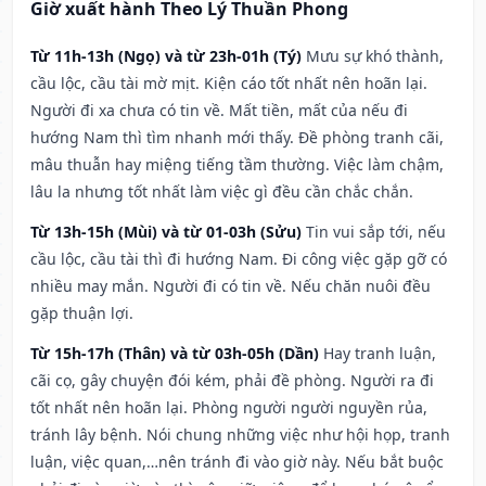
Giờ xuất hành Theo Lý Thuần Phong
Từ 11h-13h (Ngọ) và từ 23h-01h (Tý)
Mưu sự khó thành,
cầu lộc, cầu tài mờ mịt. Kiện cáo tốt nhất nên hoãn lại.
Người đi xa chưa có tin về. Mất tiền, mất của nếu đi
hướng Nam thì tìm nhanh mới thấy. Đề phòng tranh cãi,
mâu thuẫn hay miệng tiếng tầm thường. Việc làm chậm,
lâu la nhưng tốt nhất làm việc gì đều cần chắc chắn.
Từ 13h-15h (Mùi) và từ 01-03h (Sửu)
Tin vui sắp tới, nếu
cầu lộc, cầu tài thì đi hướng Nam. Đi công việc gặp gỡ có
nhiều may mắn. Người đi có tin về. Nếu chăn nuôi đều
gặp thuận lợi.
Từ 15h-17h (Thân) và từ 03h-05h (Dần)
Hay tranh luận,
cãi cọ, gây chuyện đói kém, phải đề phòng. Người ra đi
tốt nhất nên hoãn lại. Phòng người người nguyền rủa,
tránh lây bệnh. Nói chung những việc như hội họp, tranh
luận, việc quan,…nên tránh đi vào giờ này. Nếu bắt buộc