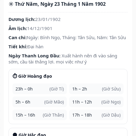
☀️ Thứ Năm, Ngày 23 Tháng 1 Năm 1902
Dương lịch:
23/01/1902
Âm lịch:
14/12/1901
Can chi:
Ngày: Bính Ngọ, Tháng: Tân Sửu, Năm: Tân Sửu
Tiết khí:
Đại hàn
Ngày Thanh Long Đầu:
Xuất hành nên đi vào sáng
sớm, cầu tài thắng lợi. mọi việc như ý
⏱️ Giờ Hoàng đạo
23h – 0h
(Giờ Tí)
1h – 2h
(Giờ Sửu)
5h – 6h
(Giờ Mão)
11h – 12h
(Giờ Ngọ)
15h – 16h
(Giờ Thân)
17h – 18h
(Giờ Dậu)
🌑 Giờ Hắc đạo