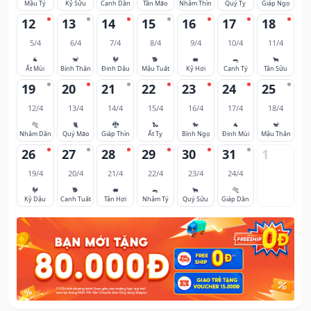
Mậu Tý
Kỷ Sửu
Canh Dần
Tân Mão
Nhâm Thìn
Quý Tỵ
Giáp Ngọ
12
13
14
15
16
17
18
5/4
6/4
7/4
8/4
9/4
10/4
11/4
🐐
🐒
🐓
🐕
🐖
🐀
🐂
Ất Mùi
Bính Thân
Đinh Dậu
Mậu Tuất
Kỷ Hợi
Canh Tý
Tân Sửu
19
20
21
22
23
24
25
12/4
13/4
14/4
15/4
16/4
17/4
18/4
🐅
🐈
🐉
🐍
🐎
🐐
🐒
Nhâm Dần
Quý Mão
Giáp Thìn
Ất Tỵ
Bính Ngọ
Đinh Mùi
Mậu Thân
26
27
28
29
30
31
1
19/4
20/4
21/4
22/4
23/4
24/4
🐓
🐕
🐖
🐀
🐂
🐅
Kỷ Dậu
Canh Tuất
Tân Hợi
Nhâm Tý
Quý Sửu
Giáp Dần