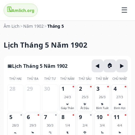
🗓️
Amlich.org
Âm Lịch
>
Năm 1902
>
Tháng 5
Lịch Tháng 5 Năm 1902
Lịch Tháng 5 Năm 1902
THỨ HAI
THỨ BA
THỨ TƯ
THỨ NĂM
THỨ SÁU
THỨ BẢY
CHỦ NHẬT
28
29
30
1
2
3
4
24/3
25/3
26/3
27/3
🐒
🐓
🐕
🐖
Giáp Thân
Ất Dậu
Bính Tuất
Đinh Hợi
5
6
7
8
9
10
11
28/3
29/3
30/3
1/4
2/4
3/4
4/4
🐀
🐂
🐅
🐈
🐉
🐍
🐎