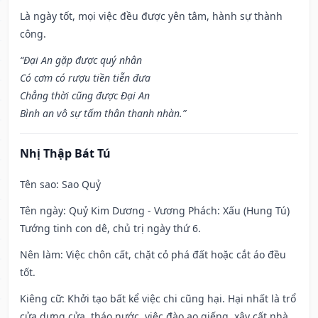
Là ngày tốt, mọi việc đều được yên tâm, hành sự thành
công.
“Đại An gặp được quý nhân
Có cơm có rượu tiền tiễn đưa
Chẳng thời cũng được Đại An
Bình an vô sự tấm thân thanh nhàn.”
Nhị Thập Bát Tú
Tên sao
: Sao Quỷ
Tên ngày
: Quỷ Kim Dương - Vương Phách: Xấu (Hung Tú)
Tướng tinh con dê, chủ trị ngày thứ 6.
Nên làm
: Việc chôn cất, chặt cỏ phá đất hoặc cắt áo đều
tốt.
Kiêng cữ
: Khởi tạo bất kể việc chi cũng hại. Hại nhất là trổ
cửa dựng cửa, tháo nước, việc đào ao giếng, xây cất nhà,