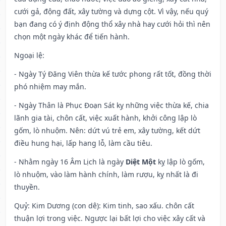
cưới gả, động đất, xây tường và dựng cột. Vì vậy, nếu quý
bạn đang có ý định động thổ xây nhà hay cưới hỏi thì nên
chọn một ngày khác để tiến hành.
Ngoại lệ
:
- Ngày Tý Đăng Viên thừa kế tước phong rất tốt, đồng thời
phó nhiệm may mắn.
- Ngày Thân là Phục Đoạn Sát kỵ những việc thừa kế, chia
lãnh gia tài, chôn cất, việc xuất hành, khởi công lập lò
gốm, lò nhuộm. Nên: dứt vú trẻ em, xây tường, kết dứt
điều hung hại, lấp hang lỗ, làm cầu tiêu.
- Nhằm ngày 16 Âm Lịch là ngày
Diệt Một
kỵ lập lò gốm,
lò nhuộm, vào làm hành chính, làm rượu, kỵ nhất là đi
thuyền.
Quỷ: Kim Dương (con dê): Kim tinh, sao xấu. chôn cất
thuận lợi trong việc. Ngược lại bất lợi cho việc xây cất và