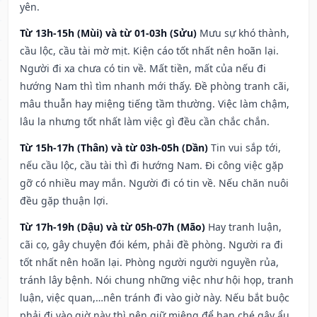
yên.
Từ 13h-15h (Mùi) và từ 01-03h (Sửu)
Mưu sự khó thành,
cầu lộc, cầu tài mờ mịt. Kiện cáo tốt nhất nên hoãn lại.
Người đi xa chưa có tin về. Mất tiền, mất của nếu đi
hướng Nam thì tìm nhanh mới thấy. Đề phòng tranh cãi,
mâu thuẫn hay miệng tiếng tầm thường. Việc làm chậm,
lâu la nhưng tốt nhất làm việc gì đều cần chắc chắn.
Từ 15h-17h (Thân) và từ 03h-05h (Dần)
Tin vui sắp tới,
nếu cầu lộc, cầu tài thì đi hướng Nam. Đi công việc gặp
gỡ có nhiều may mắn. Người đi có tin về. Nếu chăn nuôi
đều gặp thuận lợi.
Từ 17h-19h (Dậu) và từ 05h-07h (Mão)
Hay tranh luận,
cãi cọ, gây chuyện đói kém, phải đề phòng. Người ra đi
tốt nhất nên hoãn lại. Phòng người người nguyền rủa,
tránh lây bệnh. Nói chung những việc như hội họp, tranh
luận, việc quan,…nên tránh đi vào giờ này. Nếu bắt buộc
phải đi vào giờ này thì nên giữ miệng để hạn ché gây ẩu