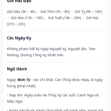
Giờ Hắc Đạo
Giờ Dần (3h – 4h)
;
Giờ Thìn (7h – 8h)
;
Giờ Tỵ (9h – 10h)
;
Giờ Mùi (13h – 14h)
;
Giờ Tuất (19h – 20h)
;
Giờ Hợi
(21h – 22h)
Các Ngày Kỵ
Không phạm bất kỳ ngày Nguyệt kỵ, Nguyệt tận, Tam
Nương, Dương Công Kỵ Nhật nào.
Ngũ Hành
Ngày:
Bính Tý
- tức Chi khắc Can (Thủy khắc Hỏa), là ngày
hung (phạt nhật).
- Nạp âm: Ngày Giản Hạ Thủy, kỵ các tuổi: Canh Ngọ và
Mậu Ngọ.
- Ngày này thuộc hành Thủy khắc với hành Hỏa, ngoại trừ