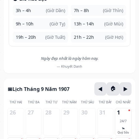
3h – 4h
(Giờ Dần)
7h – 8h
(Giờ Thìn)
9h – 10h
(Giờ Tỵ)
13h – 14h
(Giờ Mùi)
19h – 20h
(Giờ Tuất)
21h – 22h
(Giờ Hợi)
Ngày đẹp nhất là ngày hôm nay.
— Khuyết Danh
Lịch Tháng 9 Năm 1907
THỨ HAI
THỨ BA
THỨ TƯ
THỨ NĂM
THỨ SÁU
THỨ BẢY
CHỦ NHẬT
26
27
28
29
30
31
1
24/7
🐂
Quý Sửu