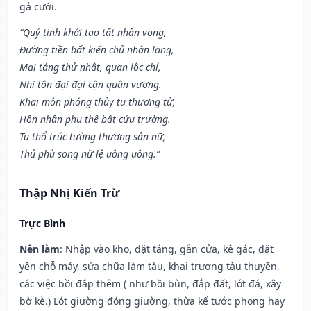
gả cưới.
“Quỷ tinh khởi tạo tất nhân vong,
Đường tiền bất kiến chủ nhân lang,
Mai táng thử nhật, quan lộc chí,
Nhi tôn đại đại cận quân vương.
Khai môn phóng thủy tu thương tử,
Hôn nhân phu thê bất cửu trường.
Tu thổ trúc tường thương sản nữ,
Thủ phù song nữ lệ uông uông.”
Thập Nhị Kiến Trừ
Trực Bình
Nên làm
: Nhập vào kho, đặt táng, gắn cửa, kê gác, đặt
yên chỗ máy, sửa chữa làm tàu, khai trương tàu thuyền,
các việc bồi đắp thêm ( như bồi bùn, đắp đất, lót đá, xây
bờ kè.) Lót giường đóng giường, thừa kế tước phong hay