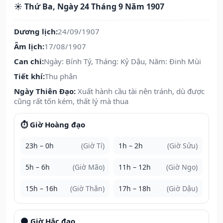
☀️ Thứ Ba, Ngày 24 Tháng 9 Năm 1907
Dương lịch:
24/09/1907
Âm lịch:
17/08/1907
Can chi:
Ngày: Bính Tý, Tháng: Kỷ Dậu, Năm: Đinh Mùi
Tiết khí:
Thu phân
Ngày Thiên Đạo:
Xuất hành cầu tài nên tránh, dù được
cũng rất tốn kém, thất lý mà thua
⏱️ Giờ Hoàng đạo
23h – 0h
(Giờ Tí)
1h – 2h
(Giờ Sửu)
5h – 6h
(Giờ Mão)
11h – 12h
(Giờ Ngọ)
15h – 16h
(Giờ Thân)
17h – 18h
(Giờ Dậu)
🌑 Giờ Hắc đạo