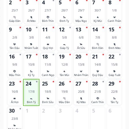
2
3
4
5
6
7
8
25/7
26/7
27/7
28/7
29/7
30/7
1/8
🐅
🐈
🐉
🐍
🐎
🐐
🐒
Giáp Dần
Ất Mão
Bính Thìn
Đinh Tỵ
Mậu Ngọ
Kỷ Mùi
Canh Thân
9
10
11
12
13
14
15
2/8
3/8
4/8
5/8
6/8
7/8
8/8
🐓
🐕
🐖
🐀
🐂
🐅
🐈
Tân Dậu
Nhâm Tuất
Quý Hợi
Giáp Tý
Ất Sửu
Bính Dần
Đinh Mão
16
17
18
19
20
21
22
9/8
10/8
11/8
12/8
13/8
14/8
15/8
🐉
🐍
🐎
🐐
🐒
🐓
🐕
Mậu Thìn
Kỷ Tỵ
Canh Ngọ
Tân Mùi
Nhâm Thân
Quý Dậu
Giáp Tuất
23
24
25
26
27
28
29
16/8
17/8
18/8
19/8
20/8
21/8
22/8
🐖
🐀
🐂
🐅
🐈
🐉
🐍
Ất Hợi
Bính Tý
Đinh Sửu
Mậu Dần
Kỷ Mão
Canh Thìn
Tân Tỵ
30
1
2
3
4
5
6
23/8
🐎