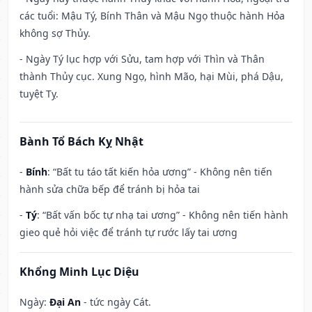
các tuổi: Mậu Tý, Bính Thân và Mậu Ngọ thuộc hành Hỏa
không sợ Thủy.
- Ngày Tý lục hợp với Sửu, tam hợp với Thìn và Thân
thành Thủy cục. Xung Ngọ, hình Mão, hại Mùi, phá Dậu,
tuyệt Tỵ.
Bành Tổ Bách Kỵ Nhật
-
Bính
: “Bất tu táo tất kiến hỏa ương” - Không nên tiến
hành sửa chữa bếp để tránh bị hỏa tai
-
Tý
: “Bất vấn bốc tự nhạ tai ương” - Không nên tiến hành
gieo quẻ hỏi việc để tránh tự rước lấy tai ương
Khổng Minh Lục Diệu
Ngày:
Đại An
- tức ngày Cát.