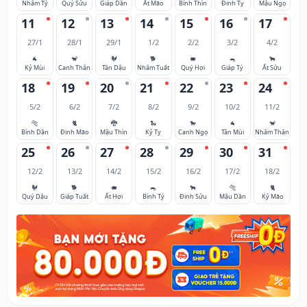
Nhâm Tý
Quý Sửu
Giáp Dần
Ất Mão
Bính Thìn
Đinh Tỵ
Mậu Ngọ
11
12
13
14
15
16
17
27/1
28/1
29/1
1/2
2/2
3/2
4/2
🐐
🐒
🐓
🐕
🐖
🐀
🐂
Kỷ Mùi
Canh Thân
Tân Dậu
Nhâm Tuất
Quý Hợi
Giáp Tý
Ất Sửu
18
19
20
21
22
23
24
5/2
6/2
7/2
8/2
9/2
10/2
11/2
🐅
🐈
🐉
🐍
🐎
🐐
🐒
Bính Dần
Đinh Mão
Mậu Thìn
Kỷ Tỵ
Canh Ngọ
Tân Mùi
Nhâm Thân
25
26
27
28
29
30
31
12/2
13/2
14/2
15/2
16/2
17/2
18/2
🐓
🐕
🐖
🐀
🐂
🐅
🐈
Quý Dậu
Giáp Tuất
Ất Hợi
Bính Tý
Đinh Sửu
Mậu Dần
Kỷ Mão