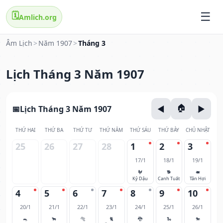
🗓️
Amlich.org
Âm Lịch
>
Năm 1907
>
Tháng 3
Lịch Tháng 3 Năm 1907
Lịch Tháng 3 Năm 1907
THỨ HAI
THỨ BA
THỨ TƯ
THỨ NĂM
THỨ SÁU
THỨ BẢY
CHỦ NHẬT
25
26
27
28
1
2
3
17/1
18/1
19/1
🐓
🐕
🐖
Kỷ Dậu
Canh Tuất
Tân Hợi
4
5
6
7
8
9
10
20/1
21/1
22/1
23/1
24/1
25/1
26/1
🐀
🐂
🐅
🐈
🐉
🐍
🐎