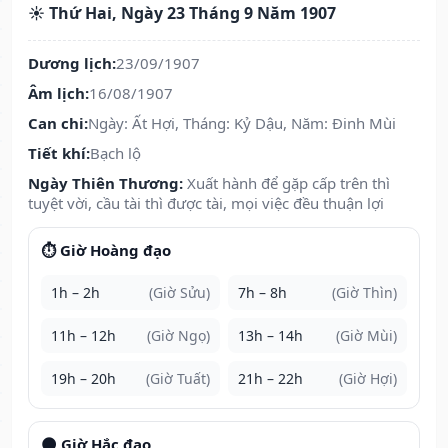
☀️ Thứ Hai, Ngày 23 Tháng 9 Năm 1907
Dương lịch:
23/09/1907
Âm lịch:
16/08/1907
Can chi:
Ngày: Ất Hợi, Tháng: Kỷ Dậu, Năm: Đinh Mùi
Tiết khí:
Bạch lộ
Ngày Thiên Thương:
Xuất hành để gặp cấp trên thì
tuyệt vời, cầu tài thì được tài, mọi việc đều thuận lợi
⏱️ Giờ Hoàng đạo
1h – 2h
(Giờ Sửu)
7h – 8h
(Giờ Thìn)
11h – 12h
(Giờ Ngọ)
13h – 14h
(Giờ Mùi)
19h – 20h
(Giờ Tuất)
21h – 22h
(Giờ Hợi)
🌑 Giờ Hắc đạo