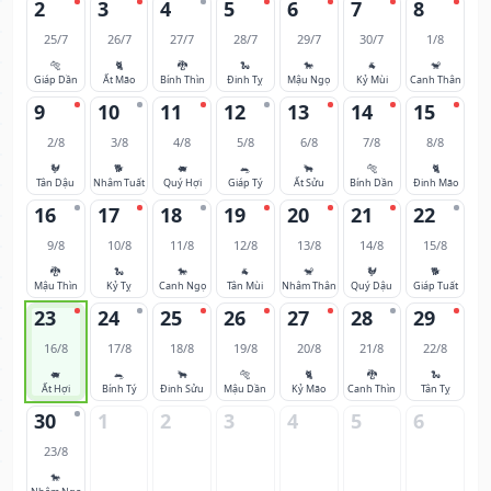
2
3
4
5
6
7
8
25/7
26/7
27/7
28/7
29/7
30/7
1/8
🐅
🐈
🐉
🐍
🐎
🐐
🐒
Giáp Dần
Ất Mão
Bính Thìn
Đinh Tỵ
Mậu Ngọ
Kỷ Mùi
Canh Thân
9
10
11
12
13
14
15
2/8
3/8
4/8
5/8
6/8
7/8
8/8
🐓
🐕
🐖
🐀
🐂
🐅
🐈
Tân Dậu
Nhâm Tuất
Quý Hợi
Giáp Tý
Ất Sửu
Bính Dần
Đinh Mão
16
17
18
19
20
21
22
9/8
10/8
11/8
12/8
13/8
14/8
15/8
🐉
🐍
🐎
🐐
🐒
🐓
🐕
Mậu Thìn
Kỷ Tỵ
Canh Ngọ
Tân Mùi
Nhâm Thân
Quý Dậu
Giáp Tuất
23
24
25
26
27
28
29
16/8
17/8
18/8
19/8
20/8
21/8
22/8
🐖
🐀
🐂
🐅
🐈
🐉
🐍
Ất Hợi
Bính Tý
Đinh Sửu
Mậu Dần
Kỷ Mão
Canh Thìn
Tân Tỵ
30
1
2
3
4
5
6
23/8
🐎