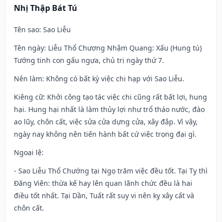
Nhị Thập Bát Tú
Tên sao
: Sao Liễu
Tên ngày
: Liễu Thổ Chương Nhậm Quang: Xấu (Hung tú)
Tướng tinh con gấu ngựa, chủ trị ngày thứ 7.
Nên làm
: Không có bất kỳ việc chi hạp với Sao Liễu.
Kiêng cữ
: Khởi công tạo tác việc chi cũng rất bất lợi, hung
hại. Hung hại nhất là làm thủy lợi như trổ tháo nước, đào
ao lũy, chôn cất, việc sửa cửa dựng cửa, xây đắp. Vì vậy,
ngày nay không nên tiến hành bất cứ việc trọng đại gì.
Ngoại lệ
:
- Sao Liễu Thổ Chướng tại Ngọ trăm việc đều tốt. Tại Tỵ thì
Đăng Viên: thừa kế hay lên quan lãnh chức đều là hai
điều tốt nhất. Tại Dần, Tuất rất suy vi nên kỵ xây cất và
chôn cất.