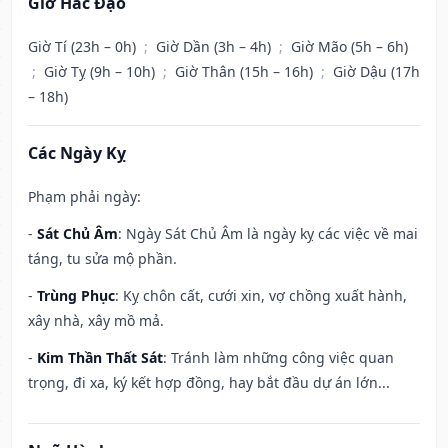
Giờ Hắc Đạo
Giờ Tí (23h – 0h)
;
Giờ Dần (3h – 4h)
;
Giờ Mão (5h – 6h)
;
Giờ Tỵ (9h – 10h)
;
Giờ Thân (15h – 16h)
;
Giờ Dậu (17h
– 18h)
Các Ngày Kỵ
Phạm phải ngày:
-
Sát Chủ Âm
: Ngày Sát Chủ Âm là ngày kỵ các việc về mai
táng, tu sửa mộ phần.
-
Trùng Phục
: Kỵ chôn cất, cưới xin, vợ chồng xuất hành,
xây nhà, xây mồ mả.
-
Kim Thần Thất Sát
: Tránh làm những công việc quan
trọng, đi xa, ký kết hợp đồng, hay bắt đầu dự án lớn...