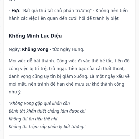
-
Hợi
: “Bất giá thú tất chủ phân trương” - Không nên tiến
hành các việc liên quan đến cưới hỏi để tránh ly biệt
Khổng Minh Lục Diệu
Ngày:
Không Vong
- tức ngày Hung.
Mọi việc dễ bất thành. Công việc đi vào thế bế tắc, tiến độ
công việc bị trì trệ, trở ngại. Tiền bạc của cải thất thoát,
danh vọng cũng uy tín bị giảm xuống. Là một ngày xấu về
mọi mặt, nên tránh để hạn chế mưu sự khó thành công
như ý.
“Không Vong gặp quẻ khẩn cần
Bệnh tật khẩn thiết chẳng làm được chi
Không thì ôn tiểu thê nhi
Không thì trộm cắp phân ly bất tường.”