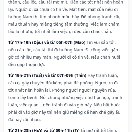
thành, cầu lộc, cầu tài mờ mịt. Kiện cáo tốt nhất nên hoãn
lại. Người đi xa chưa có tin về. Mất tiền, mất của nếu đi
hướng Nam thì tìm nhanh mới thấy. Đề phòng tranh cãi,
mâu thuẫn hay miệng tiếng tầm thường. Việc làm chậm,
lâu la nhưng tốt nhất làm việc gì đều cần chắc chắn.
Từ 17h-19h (Dậu) và từ 05h-07h (Mão)
Tin vui sắp tới,
nếu cầu lộc, cầu tài thì đi hướng Nam. Đi công việc gặp
gỡ có nhiều may mắn. Người đi có tin về. Nếu chăn nuôi
đều gặp thuận lợi.
Từ 19h-21h (Tuất) và từ 07h-09h (Thìn)
Hay tranh luận,
cãi cọ, gây chuyện đói kém, phải đề phòng. Người ra đi
tốt nhất nên hoãn lại. Phòng người người nguyền rủa,
tránh lây bệnh. Nói chung những việc như hội họp, tranh
luận, việc quan,…nên tránh đi vào giờ này. Nếu bắt buộc
phải đi vào giờ này thì nên giữ miệng để hạn ché gây ẩu
đả hay cãi nhau.
Từ 21h-23h (Hợi) và từ 09h-11h (Tị)
Là giờ rất tốt lành,