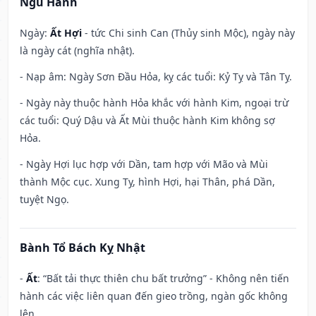
Ngũ Hành
Ngày:
Ất Hợi
- tức Chi sinh Can (Thủy sinh Mộc), ngày này
là ngày cát (nghĩa nhật).
- Nạp âm: Ngày Sơn Đầu Hỏa, kỵ các tuổi: Kỷ Tỵ và Tân Tỵ.
- Ngày này thuộc hành Hỏa khắc với hành Kim, ngoại trừ
các tuổi: Quý Dậu và Ất Mùi thuộc hành Kim không sợ
Hỏa.
- Ngày Hợi lục hợp với Dần, tam hợp với Mão và Mùi
thành Mộc cục. Xung Tỵ, hình Hợi, hại Thân, phá Dần,
tuyệt Ngọ.
Bành Tổ Bách Kỵ Nhật
-
Ất
: “Bất tải thực thiên chu bất trưởng” - Không nên tiến
hành các việc liên quan đến gieo trồng, ngàn gốc không
lên