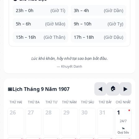
23h – 0h
(Giờ Tí)
3h – 4h
(Giờ Dần)
5h – 6h
(Giờ Mão)
9h – 10h
(Giờ Tỵ)
15h – 16h
(Giờ Thân)
17h – 18h
(Giờ Dậu)
Lúc khó khăn, hãy nhớ tại sao bạn bắt đầu.
— Khuyết Danh
Lịch Tháng 9 Năm 1907
THỨ HAI
THỨ BA
THỨ TƯ
THỨ NĂM
THỨ SÁU
THỨ BẢY
CHỦ NHẬT
26
27
28
29
30
31
1
24/7
🐂
Quý Sửu