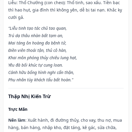
Liễu: Thổ Chướng (con cheo): Thổ tinh, sao xấu. Tiền bạc
thì hao hụt, gia đình thì không yên, dễ bị tai nạn. Khắc kỵ
cưới gả.
“Liễu tinh tạo tác chủ tao quan,
Trú dạ thâu nhàn bất tạm an,
Mai táng ôn hoàng đa bệnh tử,
Điền viên thoái tận, thủ cô hàn,
Khai môn phóng thủy chiêu lung hạt,
Yêu đà bối khúc tự cung loan.
Cánh hữu bổng hình nghi cẩn thận,
Phụ nhân tùy khách tẩu bất hoàn.”
Thập Nhị Kiến Trừ
Trực Mãn
Nên làm
: Xuất hành, đi đường thủy, cho vay, thu nợ, mua
hàng, bán hàng, nhập kho, đặt táng, kê gác, sửa chữa,