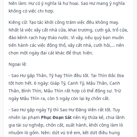
Nên làm
: Hư có ý nghĩa là hư hoại. Sao Hư mang ý nghĩa
không có việc chi hợp.
Kiêng cữ
: Tạo tác khởi công trăm việc đều không may.
Nhất là việc xây cất nhà cửa, khai trương, cưới gả, trổ cửa,
đào kênh rạch hay tháo nước. Vì vậy, nếu quý bạn muốn
tiến hành các việc động thổ, xây cất nhà, cưới hỏi,... nên
chọn một ngày đại cát khác để thực hiện.
Ngoại lệ
:
- Sao Hư gặp Thân, Tý hay Thìn đều tốt. Tại Thìn Đắc Địa
tốt hơn hết. 6 ngày: Giáp Tý, Canh Tý, Mậu Thân, Canh
Thân, Bính Thìn, Mậu Thìn rất hợp có thể động sự. Trừ
ngày Mậu Thìn ra, còn 5 ngày còn lại kỵ chôn cất.
- Sao Hư gặp ngày Tý thì Sao Hư Đăng Viên rất tốt. Tuy
nhiên lại phạm
Phục Đoạn Sát
nên Kỵ thừa kế, chia lãnh
gia tài sự nghiệp, chôn cất, xuất hành, khởi công làm lò
nhuộm lò gốm. Nên: dứt vú trẻ em, kết dứt điều hung