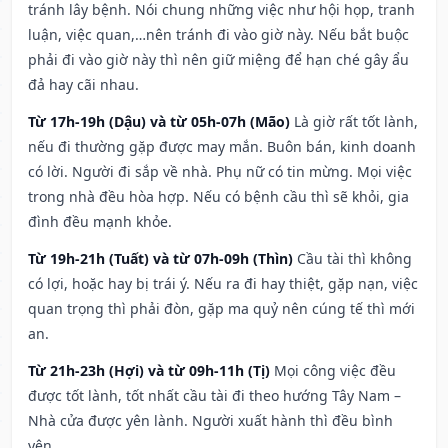
tránh lây bệnh. Nói chung những việc như hội họp, tranh
luận, việc quan,…nên tránh đi vào giờ này. Nếu bắt buộc
phải đi vào giờ này thì nên giữ miệng để hạn ché gây ẩu
đả hay cãi nhau.
Từ 17h-19h (Dậu) và từ 05h-07h (Mão)
Là giờ rất tốt lành,
nếu đi thường gặp được may mắn. Buôn bán, kinh doanh
có lời. Người đi sắp về nhà. Phụ nữ có tin mừng. Mọi việc
trong nhà đều hòa hợp. Nếu có bệnh cầu thì sẽ khỏi, gia
đình đều mạnh khỏe.
Từ 19h-21h (Tuất) và từ 07h-09h (Thìn)
Cầu tài thì không
có lợi, hoặc hay bị trái ý. Nếu ra đi hay thiệt, gặp nạn, việc
quan trọng thì phải đòn, gặp ma quỷ nên cúng tế thì mới
an.
Từ 21h-23h (Hợi) và từ 09h-11h (Tị)
Mọi công việc đều
được tốt lành, tốt nhất cầu tài đi theo hướng Tây Nam –
Nhà cửa được yên lành. Người xuất hành thì đều bình
yên.