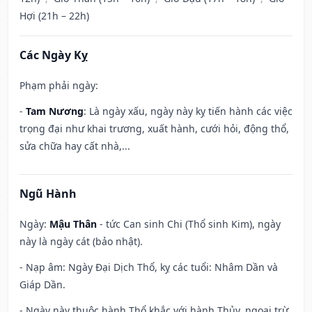
Hợi (21h – 22h)
Các Ngày Kỵ
Phạm phải ngày:
-
Tam Nương
: Là ngày xấu, ngày này kỵ tiến hành các việc
trọng đại như khai trương, xuất hành, cưới hỏi, động thổ,
sửa chữa hay cất nhà,...
Ngũ Hành
Ngày:
Mậu Thân
- tức Can sinh Chi (Thổ sinh Kim), ngày
này là ngày cát (bảo nhật).
- Nạp âm: Ngày Đại Dịch Thổ, kỵ các tuổi: Nhâm Dần và
Giáp Dần.
- Ngày này thuộc hành Thổ khắc với hành Thủy, ngoại trừ