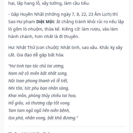
hại, lấp hang lỗ, xây tường, làm cầu tiêu.
- Gặp Huyền Nhật (những ngày 7, 8, 22, 23 Âm Lịch) thì
Sao Hư phạm
Diệt Một
: ắt chẳng tránh khỏi rủi ro nếu lập
lò gốm lò nhuộm, thừa kế. Kiêng cữ: làm rượu, vào làm
hành chánh, hơn nhất là đi thuyền.
Hư: Nhật Thử (con chuột): Nhật tinh, sao xấu. Khắc kỵ xây
cất. Gia đạo dễ gặp bất hòa.
“Hư tinh tạo tác chủ tai ương,
Nam nữ cô miên bất nhất song,
Nội loạn phong thanh vô lễ tiết,
Nhi tôn, tức phụ bạn nhân sàng,
Khai môn, phóng thủy chiêu tai họa,
Hổ giảo, xà thương cập tốt vong.
Tam tam ngũ ngũ liên niên bệnh,
Gia phá, nhân vong, bất khả đương.”