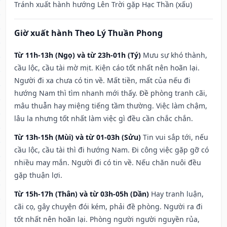
Tránh xuất hành hướng Lên Trời gặp Hạc Thần (xấu)
Giờ xuất hành Theo Lý Thuần Phong
Từ 11h-13h (Ngọ) và từ 23h-01h (Tý)
Mưu sự khó thành,
cầu lộc, cầu tài mờ mịt. Kiện cáo tốt nhất nên hoãn lại.
Người đi xa chưa có tin về. Mất tiền, mất của nếu đi
hướng Nam thì tìm nhanh mới thấy. Đề phòng tranh cãi,
mâu thuẫn hay miệng tiếng tầm thường. Việc làm chậm,
lâu la nhưng tốt nhất làm việc gì đều cần chắc chắn.
Từ 13h-15h (Mùi) và từ 01-03h (Sửu)
Tin vui sắp tới, nếu
cầu lộc, cầu tài thì đi hướng Nam. Đi công việc gặp gỡ có
nhiều may mắn. Người đi có tin về. Nếu chăn nuôi đều
gặp thuận lợi.
Từ 15h-17h (Thân) và từ 03h-05h (Dần)
Hay tranh luận,
cãi cọ, gây chuyện đói kém, phải đề phòng. Người ra đi
tốt nhất nên hoãn lại. Phòng người người nguyền rủa,