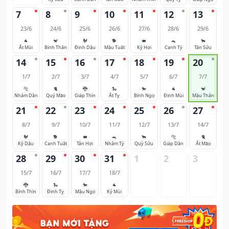
7
8
9
10
11
12
13
23/6
24/6
25/6
26/6
27/6
28/6
29/6
🐐
🐒
🐓
🐕
🐖
🐀
🐂
Ất Mùi
Bính Thân
Đinh Dậu
Mậu Tuất
Kỷ Hợi
Canh Tý
Tân Sửu
14
15
16
17
18
19
20
1/7
2/7
3/7
4/7
5/7
6/7
7/7
🐅
🐈
🐉
🐍
🐎
🐐
🐒
Nhâm Dần
Quý Mão
Giáp Thìn
Ất Tỵ
Bính Ngọ
Đinh Mùi
Mậu Thân
21
22
23
24
25
26
27
8/7
9/7
10/7
11/7
12/7
13/7
14/7
🐓
🐕
🐖
🐀
🐂
🐅
🐈
Kỷ Dậu
Canh Tuất
Tân Hợi
Nhâm Tý
Quý Sửu
Giáp Dần
Ất Mão
28
29
30
31
1
2
3
15/7
16/7
17/7
18/7
🐉
🐍
🐎
🐐
Bính Thìn
Đinh Tỵ
Mậu Ngọ
Kỷ Mùi