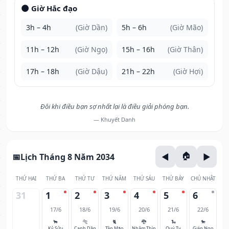
🌑 Giờ Hắc đạo
3h – 4h
(Giờ Dần)
5h – 6h
(Giờ Mão)
11h – 12h
(Giờ Ngọ)
15h – 16h
(Giờ Thân)
17h – 18h
(Giờ Dậu)
21h – 22h
(Giờ Hợi)
Đôi khi điều bạn sợ nhất lại là điều giải phóng bạn.
— Khuyết Danh
Lịch Tháng 8 Năm 2034
THỨ HAI
THỨ BA
THỨ TƯ
THỨ NĂM
THỨ SÁU
THỨ BẢY
CHỦ NHẬT
31
1
2
3
4
5
6
17/6
18/6
19/6
20/6
21/6
22/6
🐂
🐅
🐈
🐉
🐍
🐎
Kỷ Sửu
Canh Dần
Tân Mão
Nhâm Thìn
Quý Tỵ
Giáp Ngọ