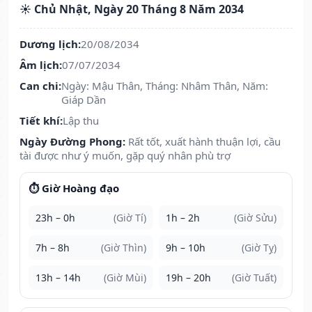
☀️ Chủ Nhật, Ngày 20 Tháng 8 Năm 2034
Dương lịch:
20/08/2034
Âm lịch:
07/07/2034
Can chi:
Ngày: Mậu Thân, Tháng: Nhâm Thân, Năm:
Giáp Dần
Tiết khí:
Lập thu
Ngày Đường Phong:
Rất tốt, xuất hành thuận lợi, cầu
tài được như ý muốn, gặp quý nhân phù trợ
⏱️ Giờ Hoàng đạo
23h – 0h
(Giờ Tí)
1h – 2h
(Giờ Sửu)
7h – 8h
(Giờ Thìn)
9h – 10h
(Giờ Tỵ)
13h – 14h
(Giờ Mùi)
19h – 20h
(Giờ Tuất)