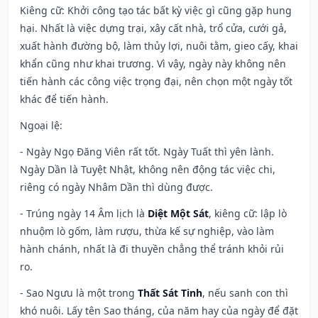
Kiêng cữ
: Khởi công tạo tác bất kỳ việc gì cũng gặp hung
hại. Nhất là việc dựng trại, xây cất nhà, trổ cửa, cưới gả,
xuất hành đường bộ, làm thủy lợi, nuôi tằm, gieo cấy, khai
khẩn cũng như khai trương. Vì vậy, ngày này không nên
tiến hành các công việc trọng đại, nên chọn một ngày tốt
khác để tiến hành.
Ngoại lệ
:
- Ngày Ngọ Đăng Viên rất tốt. Ngày Tuất thì yên lành.
Ngày Dần là Tuyệt Nhật, không nên động tác việc chi,
riêng có ngày Nhâm Dần thì dùng được.
- Trúng ngày 14 Âm lịch là
Diệt Một Sát
, kiêng cữ: lập lò
nhuộm lò gốm, làm rượu, thừa kế sự nghiệp, vào làm
hành chánh, nhất là đi thuyền chẳng thể tránh khỏi rủi
ro.
- Sao Ngưu là một trong
Thất Sát Tinh
, nếu sanh con thì
khó nuôi. Lấy tên Sao tháng, của năm hay của ngày để đặt