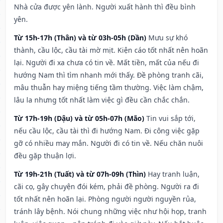
Nhà cửa được yên lành. Người xuất hành thì đều bình
yên.
Từ 15h-17h (Thân) và từ 03h-05h (Dần)
Mưu sự khó
thành, cầu lộc, cầu tài mờ mịt. Kiện cáo tốt nhất nên hoãn
lại. Người đi xa chưa có tin về. Mất tiền, mất của nếu đi
hướng Nam thì tìm nhanh mới thấy. Đề phòng tranh cãi,
mâu thuẫn hay miệng tiếng tầm thường. Việc làm chậm,
lâu la nhưng tốt nhất làm việc gì đều cần chắc chắn.
Từ 17h-19h (Dậu) và từ 05h-07h (Mão)
Tin vui sắp tới,
nếu cầu lộc, cầu tài thì đi hướng Nam. Đi công việc gặp
gỡ có nhiều may mắn. Người đi có tin về. Nếu chăn nuôi
đều gặp thuận lợi.
Từ 19h-21h (Tuất) và từ 07h-09h (Thìn)
Hay tranh luận,
cãi cọ, gây chuyện đói kém, phải đề phòng. Người ra đi
tốt nhất nên hoãn lại. Phòng người người nguyền rủa,
tránh lây bệnh. Nói chung những việc như hội họp, tranh