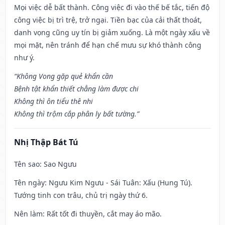
Mọi việc dễ bất thành. Công việc đi vào thế bế tắc, tiến độ
công việc bị trì trệ, trở ngại. Tiền bạc của cải thất thoát,
danh vọng cũng uy tín bị giảm xuống. Là một ngày xấu về
mọi mặt, nên tránh để hạn chế mưu sự khó thành công
như ý.
“Không Vong gặp quẻ khẩn cần
Bệnh tật khẩn thiết chẳng làm được chi
Không thì ôn tiểu thê nhi
Không thì trộm cắp phân ly bất tường.”
Nhị Thập Bát Tú
Tên sao
: Sao Ngưu
Tên ngày
: Ngưu Kim Ngưu - Sái Tuân: Xấu (Hung Tú).
Tướng tinh con trâu, chủ trị ngày thứ 6.
Nên làm
: Rất tốt đi thuyền, cắt may áo mão.