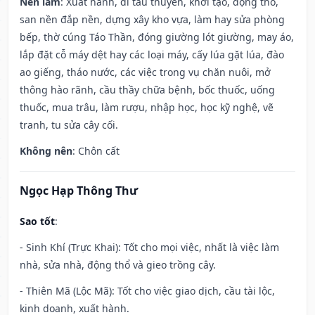
Nên làm
: Xuất hành, đi tàu thuyền, khởi tạo, động thổ,
san nền đắp nền, dựng xây kho vựa, làm hay sửa phòng
bếp, thờ cúng Táo Thần, đóng giường lót giường, may áo,
lắp đặt cỗ máy dệt hay các loại máy, cấy lúa gặt lúa, đào
ao giếng, tháo nước, các việc trong vụ chăn nuôi, mở
thông hào rãnh, cầu thầy chữa bệnh, bốc thuốc, uống
thuốc, mua trâu, làm rượu, nhập học, học kỹ nghệ, vẽ
tranh, tu sửa cây cối.
Không nên
: Chôn cất
Ngọc Hạp Thông Thư
Sao tốt
:
- Sinh Khí (Trực Khai): Tốt cho mọi việc, nhất là việc làm
nhà, sửa nhà, động thổ và gieo trồng cây.
- Thiên Mã (Lộc Mã): Tốt cho việc giao dịch, cầu tài lộc,
kinh doanh, xuất hành.