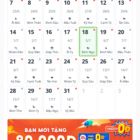
7
8
9
10
11
12
13
23/6
24/6
25/6
26/6
27/6
28/6
29/6
🐐
🐒
🐓
🐕
🐖
🐀
🐂
Ất Mùi
Bính Thân
Đinh Dậu
Mậu Tuất
Kỷ Hợi
Canh Tý
Tân Sửu
14
15
16
17
18
19
20
1/7
2/7
3/7
4/7
5/7
6/7
7/7
🐅
🐈
🐉
🐍
🐎
🐐
🐒
Nhâm Dần
Quý Mão
Giáp Thìn
Ất Tỵ
Bính Ngọ
Đinh Mùi
Mậu Thân
21
22
23
24
25
26
27
8/7
9/7
10/7
11/7
12/7
13/7
14/7
🐓
🐕
🐖
🐀
🐂
🐅
🐈
Kỷ Dậu
Canh Tuất
Tân Hợi
Nhâm Tý
Quý Sửu
Giáp Dần
Ất Mão
28
29
30
31
1
2
3
15/7
16/7
17/7
18/7
🐉
🐍
🐎
🐐
Bính Thìn
Đinh Tỵ
Mậu Ngọ
Kỷ Mùi