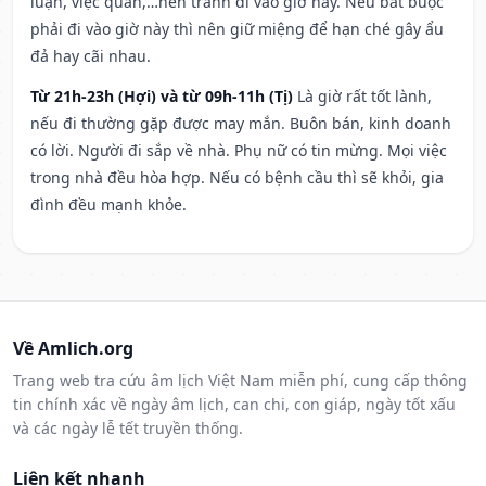
luận, việc quan,…nên tránh đi vào giờ này. Nếu bắt buộc
phải đi vào giờ này thì nên giữ miệng để hạn ché gây ẩu
đả hay cãi nhau.
Từ 21h-23h (Hợi) và từ 09h-11h (Tị)
Là giờ rất tốt lành,
nếu đi thường gặp được may mắn. Buôn bán, kinh doanh
có lời. Người đi sắp về nhà. Phụ nữ có tin mừng. Mọi việc
trong nhà đều hòa hợp. Nếu có bệnh cầu thì sẽ khỏi, gia
đình đều mạnh khỏe.
Về Amlich.org
Trang web tra cứu âm lịch Việt Nam miễn phí, cung cấp thông
tin chính xác về ngày âm lịch, can chi, con giáp, ngày tốt xấu
và các ngày lễ tết truyền thống.
Liên kết nhanh