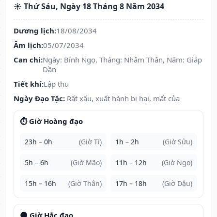
☀️ Thứ Sáu, Ngày 18 Tháng 8 Năm 2034
Dương lịch:
18/08/2034
Âm lịch:
05/07/2034
Can chi:
Ngày: Bính Ngọ, Tháng: Nhâm Thân, Năm: Giáp
Dần
Tiết khí:
Lập thu
Ngày Đạo Tặc:
Rất xấu, xuất hành bị hại, mất của
⏱️ Giờ Hoàng đạo
23h – 0h
(Giờ Tí)
1h – 2h
(Giờ Sửu)
5h – 6h
(Giờ Mão)
11h – 12h
(Giờ Ngọ)
15h – 16h
(Giờ Thân)
17h – 18h
(Giờ Dậu)
🌑 Giờ Hắc đạo