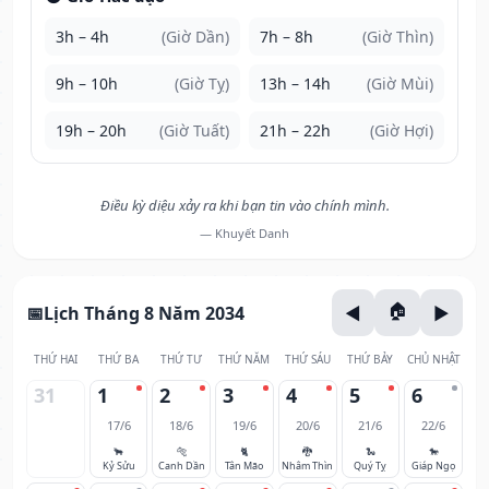
3h – 4h
(Giờ Dần)
7h – 8h
(Giờ Thìn)
9h – 10h
(Giờ Tỵ)
13h – 14h
(Giờ Mùi)
19h – 20h
(Giờ Tuất)
21h – 22h
(Giờ Hợi)
Điều kỳ diệu xảy ra khi bạn tin vào chính mình.
— Khuyết Danh
Lịch Tháng 8 Năm 2034
THỨ HAI
THỨ BA
THỨ TƯ
THỨ NĂM
THỨ SÁU
THỨ BẢY
CHỦ NHẬT
31
1
2
3
4
5
6
17/6
18/6
19/6
20/6
21/6
22/6
🐂
🐅
🐈
🐉
🐍
🐎
Kỷ Sửu
Canh Dần
Tân Mão
Nhâm Thìn
Quý Tỵ
Giáp Ngọ