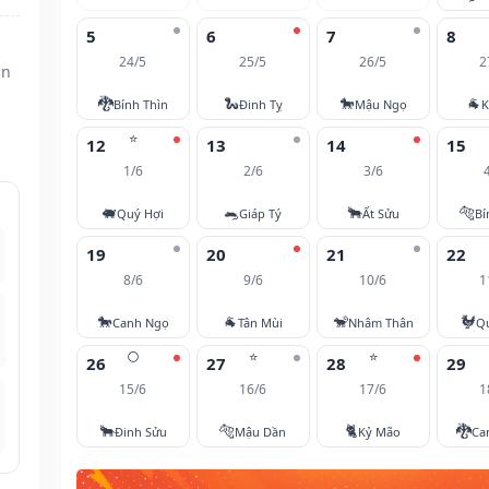
5
6
7
8
24/5
25/5
26/5
2
ần
🐉
🐍
🐎
🐐
Bính Thìn
Đinh Tỵ
Mậu Ngọ
K
⭐
12
13
14
15
1/6
2/6
3/6
🐖
🐀
🐂
🐅
Quý Hợi
Giáp Tý
Ất Sửu
Bí
19
20
21
22
8/6
9/6
10/6
1
🐎
🐐
🐒
🐓
Canh Ngọ
Tân Mùi
Nhâm Thân
Q
🌕
⭐
⭐
26
27
28
29
15/6
16/6
17/6
1
🐂
🐅
🐈
🐉
Đinh Sửu
Mậu Dần
Kỷ Mão
Ca