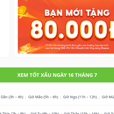
XEM TỐT XẤU NGÀY 16 THÁNG 7
 Dần (3h – 4h)
;
Giờ Mão (5h – 6h)
;
Giờ Ngọ (11h – 12h)
;
Giờ Mù
ờ Thìn (7h – 8h)
;
Giờ Tỵ (9h – 10h)
;
Giờ Thân (15h – 16h)
;
Giờ T