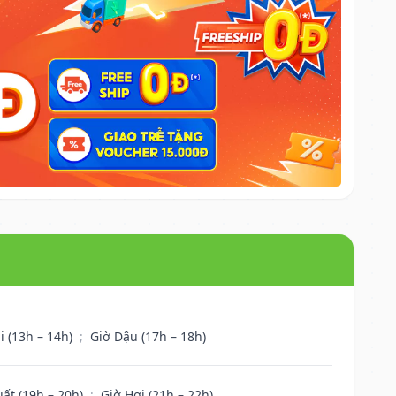
i (13h – 14h)
;
Giờ Dậu (17h – 18h)
uất (19h – 20h)
;
Giờ Hợi (21h – 22h)