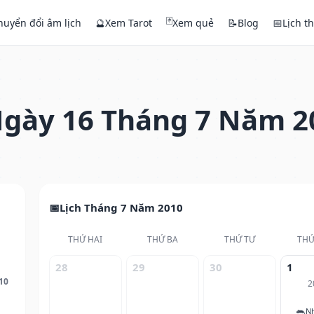
🃏
huyển đổi âm lịch
🔮
Xem Tarot
Xem quẻ
📝
Blog
📅
Lịch t
gày 16 Tháng 7 Năm 2
Lịch Tháng 7 Năm 2010
THỨ HAI
THỨ BA
THỨ TƯ
THỨ
28
29
30
1
10
2
🐀
N