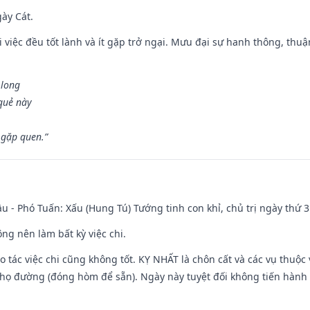
gày Cát.
 việc đều tốt lành và ít gặp trở ngại. Mưu đại sự hanh thông, thuậ
 long
 quẻ này
 gặp quen.”
u - Phó Tuấn: Xấu (Hung Tú) Tướng tinh con khỉ, chủ trị ngày thứ 3
ng nên làm bất kỳ việc chi.
ạo tác việc chi cũng không tốt. KỴ NHẤT là chôn cất và các vụ thu
họ đường (đóng hòm để sẵn). Ngày này tuyệt đối không tiến hành 