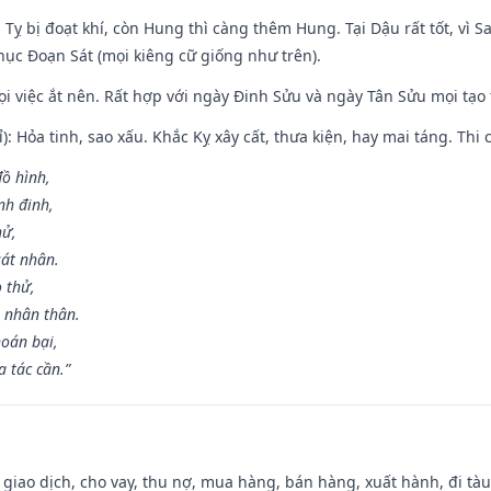
 Tỵ bị đoạt khí, còn Hung thì càng thêm Hung. Tại Dậu rất tốt, vì
ục Đoạn Sát (mọi kiêng cữ giống như trên).
mọi việc ắt nên. Rất hợp với ngày Đinh Sửu và ngày Tân Sửu mọi tạo
): Hỏa tinh, sao xấu. Khắc Kỵ xây cất, thưa kiện, hay mai táng. Thi 
đồ hình,
nh đinh,
hử,
sát nhân.
o thử,
 nhân thân.
hoán bại,
 tác cần.”
, giao dịch, cho vay, thu nợ, mua hàng, bán hàng, xuất hành, đi tà