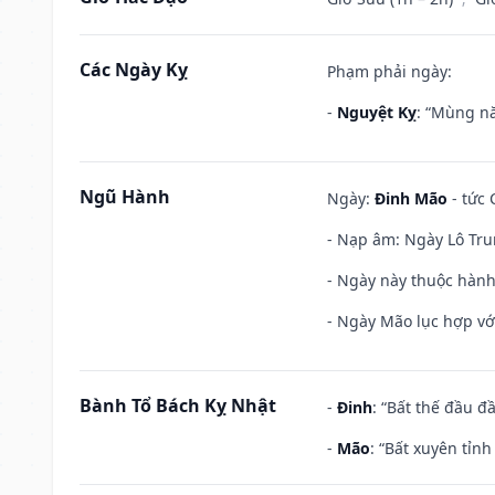
Các Ngày Kỵ
Phạm phải ngày:
-
Nguyệt Kỵ
: “Mùng nă
Ngũ Hành
Ngày:
Đinh Mão
- tức 
- Nạp âm: Ngày Lô Tru
- Ngày này thuộc hành
- Ngày Mão lục hợp với
Bành Tổ Bách Kỵ Nhật
-
Đinh
: “Bất thế đầu đ
-
Mão
: “Bất xuyên tỉn