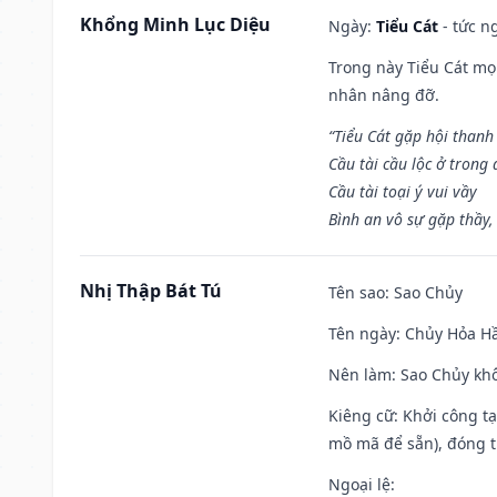
Khổng Minh Lục Diệu
Ngày:
Tiểu Cát
- tức n
Trong này Tiểu Cát mọi
nhân nâng đỡ.
“Tiểu Cát gặp hội thanh
Cầu tài cầu lộc ở trong
Cầu tài toại ý vui vầy
Bình an vô sự gặp thầy,
Nhị Thập Bát Tú
Tên sao
: Sao Chủy
Tên ngày
: Chủy Hỏa Hầ
Nên làm
: Sao Chủy khô
Kiêng cữ
: Khởi công t
mồ mã để sẵn), đóng t
Ngoại lệ
: