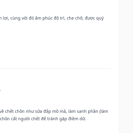
n lợi, cùng với đó âm phúc độ trì, che chở, được quý
.
ộc về chết chôn như sửa đắp mồ mả, làm sanh phần (làm
chôn cất người chết để tránh gặp điềm dữ.