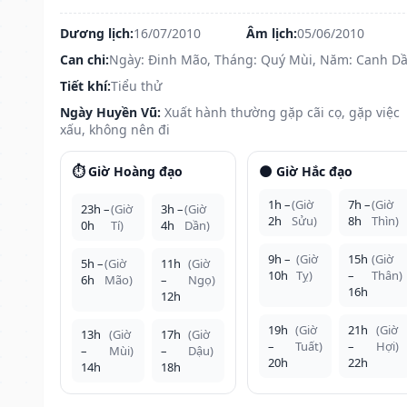
Dương lịch:
16/07/2010
Âm lịch:
05/06/2010
Can chi:
Ngày: Đinh Mão, Tháng: Quý Mùi, Năm: Canh D
Tiết khí:
Tiểu thử
Ngày Huyền Vũ:
Xuất hành thường gặp cãi cọ, gặp việc
xấu, không nên đi
⏱️ Giờ Hoàng đạo
🌑 Giờ Hắc đạo
1h –
(Giờ
7h –
(Giờ
23h –
(Giờ
3h –
(Giờ
2h
Sửu)
8h
Thìn)
0h
Tí)
4h
Dần)
9h –
(Giờ
15h
(Giờ
5h –
(Giờ
11h
(Giờ
10h
Tỵ)
–
Thân)
6h
Mão)
–
Ngọ)
16h
12h
19h
(Giờ
21h
(Giờ
13h
(Giờ
17h
(Giờ
–
Tuất)
–
Hợi)
–
Mùi)
–
Dậu)
20h
22h
14h
18h