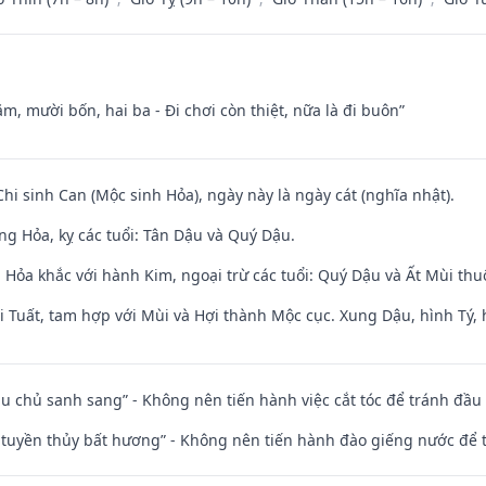
m, mười bốn, hai ba - Đi chơi còn thiệt, nữa là đi buôn”
Chi sinh Can (Mộc sinh Hỏa), ngày này là ngày cát (nghĩa nhật).
ng Hỏa, kỵ các tuổi: Tân Dậu và Quý Dậu.
 Hỏa khắc với hành Kim, ngoại trừ các tuổi: Quý Dậu và Ất Mùi t
 Tuất, tam hợp với Mùi và Hợi thành Mộc cục. Xung Dậu, hình Tý, 
ầu chủ sanh sang” - Không nên tiến hành việc cắt tóc để tránh đầu
h tuyền thủy bất hương” - Không nên tiến hành đào giếng nước để