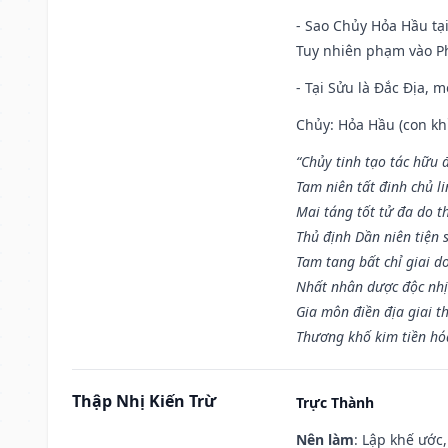
- Sao Chủy Hỏa Hầu tại
Tuy nhiên phạm vào Ph
- Tại Sửu là Đắc Địa, 
Chủy: Hỏa Hầu (con khỉ
“Chủy tinh tạo tác hữu 
Tam niên tất đinh chủ li
Mai táng tốt tử đa do t
Thủ định Dần niên tiện 
Tam tang bất chỉ giai d
Nhất nhân dược độc nhị
Gia môn điền địa giai t
Thương khố kim tiền hóa
Thập Nhị Kiến Trừ
Trực Thành
Nên làm
: Lập khế ước