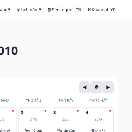
háng
📖
Lịch năm
🧧
Đếm ngược Tết
🧭
Khám phá
▼
▼
▼
010
 NĂM
THỨ SÁU
THỨ BẢY
CHỦ NHẬT
2
3
4
0/5
21/5
22/5
23/5
🐂
🐅
🐈
hâm Tý
Quý Sửu
Giáp Dần
Ất Mão