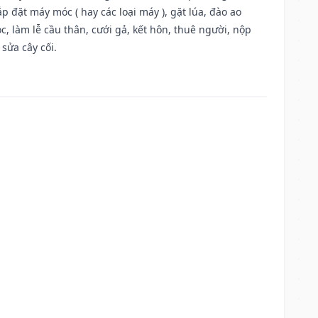
 đặt máy móc ( hay các loại máy ), gặt lúa, đào ao
, làm lễ cầu thân, cưới gả, kết hôn, thuê người, nộp
sửa cây cối.