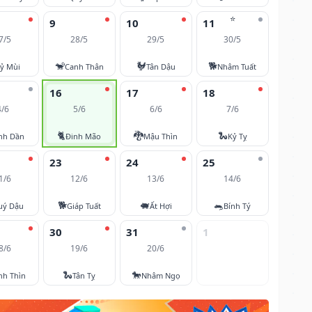
⭐
9
10
11
7/5
28/5
29/5
30/5
🐒
🐓
🐕
ỷ Mùi
Canh Thân
Tân Dậu
Nhâm Tuất
16
17
18
4/6
5/6
6/6
7/6
🐈
🐉
🐍
nh Dần
Đinh Mão
Mậu Thìn
Kỷ Tỵ
23
24
25
1/6
12/6
13/6
14/6
🐕
🐖
🐀
uý Dậu
Giáp Tuất
Ất Hợi
Bính Tý
30
31
1
8/6
19/6
20/6
🐍
🐎
nh Thìn
Tân Tỵ
Nhâm Ngọ