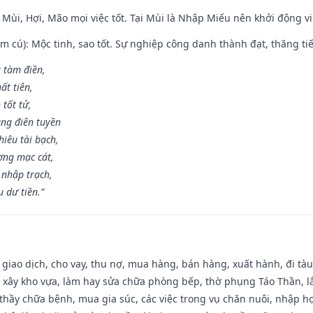
 Mùi, Hợi, Mão mọi việc tốt. Tại Mùi là Nhập Miếu nên khởi động 
m cú): Mộc tinh, sao tốt. Sự nghiệp công danh thành đạt, thăng tiến
g tàm điền,
ất tiên,
 tốt tử,
ng điên tuyền
iêu tài bạch,
ng mạc cát,
 nhập trạch,
 dư tiền.”
, giao dịch, cho vay, thu nợ, mua hàng, bán hàng, xuất hành, đi tà
 xây kho vựa, làm hay sửa chữa phòng bếp, thờ phụng Táo Thần, lắp
thầy chữa bệnh, mua gia súc, các việc trong vụ chăn nuôi, nhập học