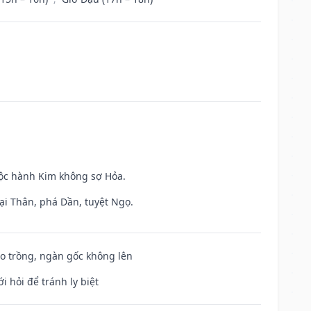
uộc hành Kim không sợ Hỏa.
ại Thân, phá Dần, tuyệt Ngọ.
ieo trồng, ngàn gốc không lên
i hỏi để tránh ly biệt