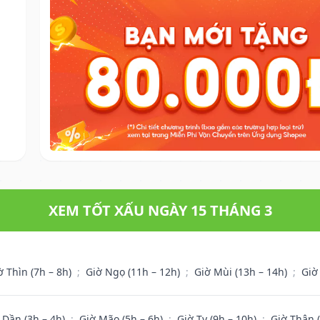
XEM TỐT XẤU NGÀY 15 THÁNG 3
ờ Thìn (7h – 8h)
;
Giờ Ngọ (11h – 12h)
;
Giờ Mùi (13h – 14h)
;
Giờ
 Dần (3h – 4h)
;
Giờ Mão (5h – 6h)
;
Giờ Tỵ (9h – 10h)
;
Giờ Thân 