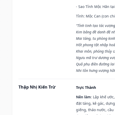
- Sao Tỉnh Mộc Hãn tại
Tỉnh: Mộc Can (con chi
“Tỉnh tinh tạo tác vượn
Kim bảng đề danh đệ nh
Mai táng, tu phòng kinh
Hốt phong tật nhập hoà
Khai môn, phóng thủy ch
Ngưu mã trư dương vượ
Quả phụ điền đường lai
Nhi tôn hưng vượng hữu
Thập Nhị Kiến Trừ
Trực Thành
Nên làm
: Lập khế ước
đặt táng, kê gác, dựng
giếng, tháo nước, cầu 