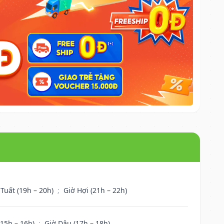
 Tuất (19h – 20h)
;
Giờ Hợi (21h – 22h)
(15h – 16h)
;
Giờ Dậu (17h – 18h)