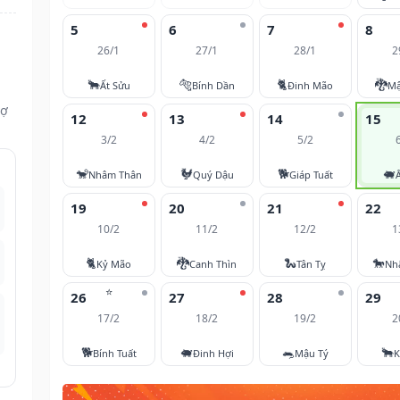
5
6
7
8
26/1
27/1
28/1
2
🐂
🐅
🐈
🐉
Ất Sửu
Bính Dần
Đinh Mão
Mậ
vợ
12
13
14
15
3/2
4/2
5/2
🐒
🐓
🐕
🐖
Nhâm Thân
Quý Dậu
Giáp Tuất
19
20
21
22
10/2
11/2
12/2
1
🐈
🐉
🐍
🐎
Kỷ Mão
Canh Thìn
Tân Tỵ
Nh
⭐
26
27
28
29
17/2
18/2
19/2
2
🐕
🐖
🐀
🐂
Bính Tuất
Đinh Hợi
Mậu Tý
K