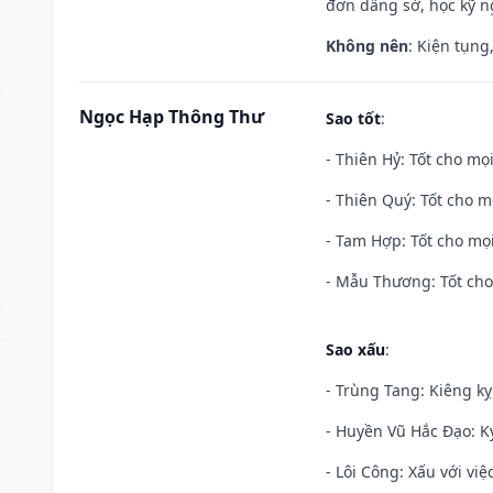
đơn dâng sớ, học kỹ ng
Không nên
: Kiện tụng
Ngọc Hạp Thông Thư
Sao tốt
:
- Thiên Hỷ: Tốt cho mọi
- Thiên Quý: Tốt cho mọ
- Tam Hợp: Tốt cho mọi
- Mẫu Thương: Tốt cho 
Sao xấu
:
- Trùng Tang: Kiêng kỵ
- Huyền Vũ Hắc Đạo: Kỵ
- Lôi Công: Xấu với vi