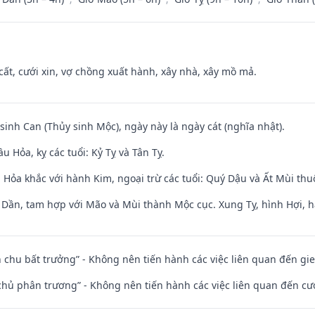
 cất, cưới xin, vợ chồng xuất hành, xây nhà, xây mồ mả.
 sinh Can (Thủy sinh Mộc), ngày này là ngày cát (nghĩa nhật).
 Hỏa, kỵ các tuổi: Kỷ Tỵ và Tân Tỵ.
 Hỏa khắc với hành Kim, ngoại trừ các tuổi: Quý Dậu và Ất Mùi th
i Dần, tam hợp với Mão và Mùi thành Mộc cục. Xung Tỵ, hình Hợi, h
iên chu bất trưởng” - Không nên tiến hành các việc liên quan đến g
t chủ phân trương” - Không nên tiến hành các việc liên quan đến cướ