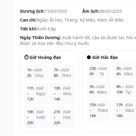
Dương lịch:
15/03/2035
Âm lịch:
06/02/2035
Can chi:
Ngày: Ất Hợi, Tháng: Kỷ Mão, Năm: Ất Mão
Tiết khí:
Kinh trập
Ngày Thiên Dương:
Xuất hành tốt, cầu tài được tài, hỏi 
được vợ mọi việc đều như ý muốn
⏱️ Giờ Hoàng đạo
🌑 Giờ Hắc đạo
23h –
(Giờ
3h –
(Giờ
1h –
(Giờ
7h –
(Giờ
0h
Tí)
4h
Dần)
2h
Sửu)
8h
Thìn)
5h –
(Giờ
9h –
(Giờ
11h
(Giờ
13h
(Giờ
6h
Mão)
10h
Tỵ)
–
Ngọ)
–
Mùi)
12h
14h
15h
(Giờ
17h
(Giờ
–
Thân)
–
Dậu)
19h
(Giờ
21h
(Giờ
16h
18h
–
Tuất)
–
Hợi)
20h
22h