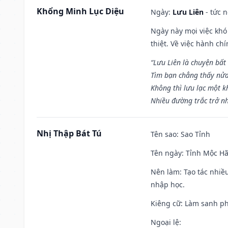
Khổng Minh Lục Diệu
Ngày:
Lưu Liên
- tức 
Ngày này mọi việc khó
thiệt. Về việc hành ch
“Lưu Liên là chuyện bất
Tìm bạn chẳng thấy nử
Không thì lưu lạc một k
Nhiều đường trắc trở nh
Nhị Thập Bát Tú
Tên sao
: Sao Tỉnh
Tên ngày
: Tỉnh Mộc Hã
Nên làm
: Tạo tác nhi
nhập học.
Kiêng cữ
: Làm sanh p
Ngoại lệ
: