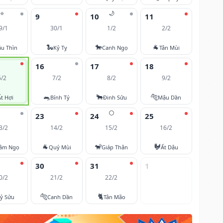
⭐
🌙
9
10
11
9/1
30/1
1/2
2/2
🐍
🐎
🐐
u Thìn
Kỷ Tỵ
Canh Ngọ
Tân Mùi
16
17
18
6/2
7/2
8/2
9/2
🐀
🐂
🐅
Ất Hợi
Bính Tý
Đinh Sửu
Mậu Dần
🌕
23
24
25
3/2
14/2
15/2
16/2
🐐
🐒
🐓
âm Ngọ
Quý Mùi
Giáp Thân
Ất Dậu
30
31
1
0/2
21/2
22/2
🐅
🐈
ỷ Sửu
Canh Dần
Tân Mão