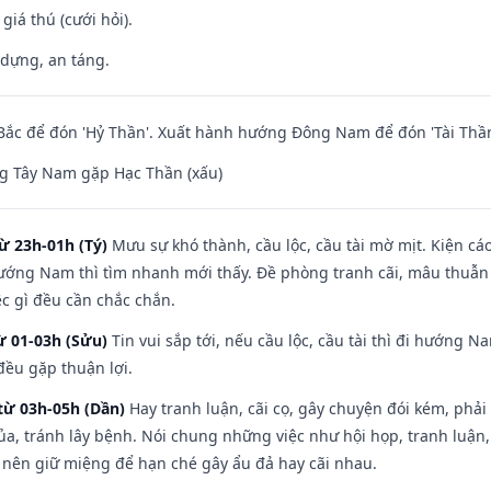
 giá thú (cưới hỏi).
 dựng, an táng.
ắc để đón 'Hỷ Thần'. Xuất hành hướng Đông Nam để đón 'Tài Thần
g Tây Nam gặp Hạc Thần (xấu)
ừ 23h-01h (Tý)
Mưu sự khó thành, cầu lộc, cầu tài mờ mịt. Kiện cáo
hướng Nam thì tìm nhanh mới thấy. Đề phòng tranh cãi, mâu thuẫn
ệc gì đều cần chắc chắn.
ừ 01-03h (Sửu)
Tin vui sắp tới, nếu cầu lộc, cầu tài thì đi hướng 
đều gặp thuận lợi.
từ 03h-05h (Dần)
Hay tranh luận, cãi cọ, gây chuyện đói kém, phải
a, tránh lây bệnh. Nói chung những việc như hội họp, tranh luận,
ì nên giữ miệng để hạn ché gây ẩu đả hay cãi nhau.