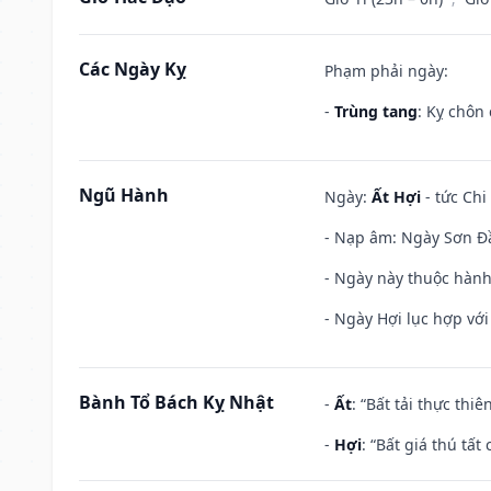
Các Ngày Kỵ
Phạm phải ngày:
-
Trùng tang
: Kỵ chôn
Ngũ Hành
Ngày:
Ất Hợi
- tức Chi
- Nạp âm: Ngày Sơn Đầu
- Ngày này thuộc hành
- Ngày Hợi lục hợp vớ
Bành Tổ Bách Kỵ Nhật
-
Ất
: “Bất tải thực th
-
Hợi
: “Bất giá thú tấ