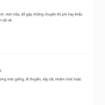
ành. Hơn nữa, dễ gặp những chuyện thị phi hay khẩu
 vội vã.
5.
ương móc giếng, đi thuyền, xây cất, nhậm chức hoặc