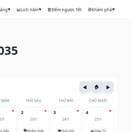
háng
📖
Lịch năm
🧧
Đếm ngược Tết
🧭
Khám phá
▼
▼
▼
035
 NĂM
THỨ SÁU
THỨ BẢY
CHỦ NHẬT
2
3
4
2/1
23/1
24/1
25/1
🐕
🐖
🐀
ân Dậu
Nhâm Tuất
Quý Hợi
Giáp Tý