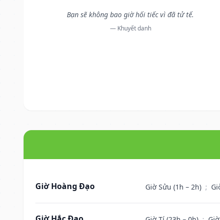
Bạn sẽ không bao giờ hối tiếc vì đã tử tế.
— Khuyết danh
Giờ Hoàng Đạo
Giờ Sửu (1h – 2h)
;
Gi
Giờ Hắc Đạo
Giờ Tí (23h – 0h)
;
Giờ