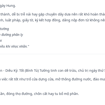
ngày Hung.
 thành, dễ bị trễ nải hay gặp chuyện dây dưa nên rất khó hoàn th
ính, luật pháp, giấy tờ, ký kết hợp đồng, dâng nộp đơn từ không nên
 tường
a đường phân ly
hi
iều khi nhọc nhằn.”
n - Diêu Kỳ: Tốt (Bình Tú) Tướng tinh con dê trừu, chủ trị ngày thứ 
ều việc rất tốt như trổ cửa dựng cửa, mở thông đường nước, đào m
hần, đóng thọ đường, chôn cất hay tu bổ mộ phần.