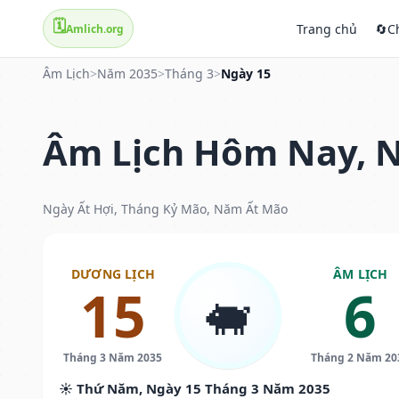
🗓️
Trang chủ
🔄
C
Amlich.org
Âm Lịch
>
Năm 2035
>
Tháng 3
>
Ngày 15
Âm Lịch Hôm Nay, N
Ngày Ất Hợi, Tháng Kỷ Mão, Năm Ất Mão
DƯƠNG LỊCH
ÂM LỊCH
15
6
🐖
Tháng 3 Năm 2035
Tháng 2 Năm 20
☀️ Thứ Năm, Ngày 15 Tháng 3 Năm 2035