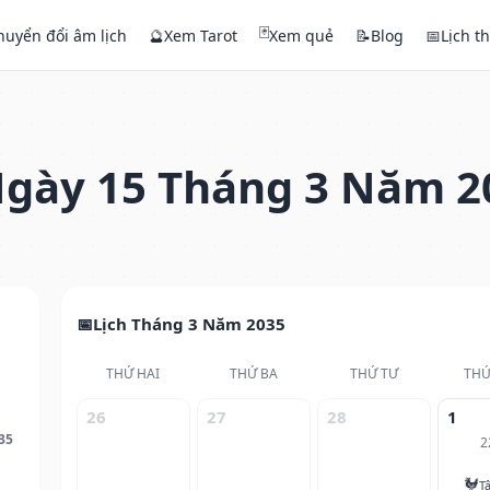
🃏
huyển đổi âm lịch
🔮
Xem Tarot
Xem quẻ
📝
Blog
📅
Lịch t
gày 15 Tháng 3 Năm 2
Lịch Tháng 3 Năm 2035
THỨ HAI
THỨ BA
THỨ TƯ
THỨ
26
27
28
1
35
2
🐓
T