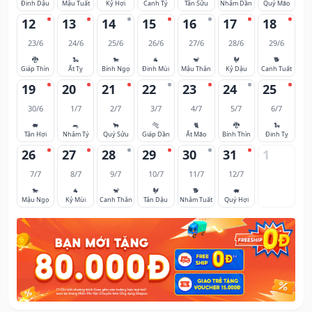
Đinh Dậu
Mậu Tuất
Kỷ Hợi
Canh Tý
Tân Sửu
Nhâm Dần
Quý Mão
12
13
14
15
16
17
18
23/6
24/6
25/6
26/6
27/6
28/6
29/6
🐉
🐍
🐎
🐐
🐒
🐓
🐕
Giáp Thìn
Ất Tỵ
Bính Ngọ
Đinh Mùi
Mậu Thân
Kỷ Dậu
Canh Tuất
19
20
21
22
23
24
25
30/6
1/7
2/7
3/7
4/7
5/7
6/7
🐖
🐀
🐂
🐅
🐈
🐉
🐍
Tân Hợi
Nhâm Tý
Quý Sửu
Giáp Dần
Ất Mão
Bính Thìn
Đinh Tỵ
26
27
28
29
30
31
1
7/7
8/7
9/7
10/7
11/7
12/7
🐎
🐐
🐒
🐓
🐕
🐖
Mậu Ngọ
Kỷ Mùi
Canh Thân
Tân Dậu
Nhâm Tuất
Quý Hợi