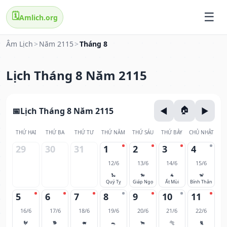
🗓️
Amlich.org
Âm Lịch
>
Năm 2115
>
Tháng 8
Lịch Tháng 8 Năm 2115
Lịch Tháng 8 Năm 2115
THỨ HAI
THỨ BA
THỨ TƯ
THỨ NĂM
THỨ SÁU
THỨ BẢY
CHỦ NHẬT
29
30
31
1
2
3
4
12/6
13/6
14/6
15/6
🐍
🐎
🐐
🐒
Quý Tỵ
Giáp Ngọ
Ất Mùi
Bính Thân
5
6
7
8
9
10
11
16/6
17/6
18/6
19/6
20/6
21/6
22/6
🐓
🐕
🐖
🐀
🐂
🐅
🐈