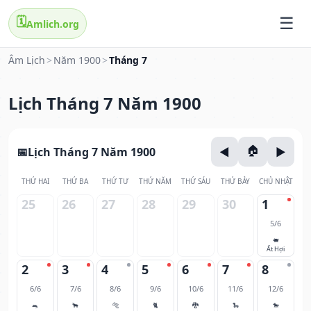
🗓️
Amlich.org
Âm Lịch
>
Năm 1900
>
Tháng 7
Lịch Tháng 7 Năm 1900
Lịch Tháng 7 Năm 1900
THỨ HAI
THỨ BA
THỨ TƯ
THỨ NĂM
THỨ SÁU
THỨ BẢY
CHỦ NHẬT
25
26
27
28
29
30
1
5/6
🐖
Ất Hợi
2
3
4
5
6
7
8
6/6
7/6
8/6
9/6
10/6
11/6
12/6
🐀
🐂
🐅
🐈
🐉
🐍
🐎