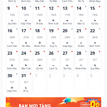
Bính Tý
Đinh Sửu
Mậu Dần
Kỷ Mão
Canh Thìn
Tân Tỵ
Nhâm Ngọ
9
10
11
12
13
14
15
13/6
14/6
15/6
16/6
17/6
18/6
19/6
🐐
🐒
🐓
🐕
🐖
🐀
🐂
Quý Mùi
Giáp Thân
Ất Dậu
Bính Tuất
Đinh Hợi
Mậu Tý
Kỷ Sửu
16
17
18
19
20
21
22
20/6
21/6
22/6
23/6
24/6
25/6
26/6
🐅
🐈
🐉
🐍
🐎
🐐
🐒
Canh Dần
Tân Mão
Nhâm Thìn
Quý Tỵ
Giáp Ngọ
Ất Mùi
Bính Thân
23
24
25
26
27
28
29
27/6
28/6
29/6
1/7
2/7
3/7
4/7
🐓
🐕
🐖
🐀
🐂
🐅
🐈
Đinh Dậu
Mậu Tuất
Kỷ Hợi
Canh Tý
Tân Sửu
Nhâm Dần
Quý Mão
30
31
1
2
3
4
5
5/7
6/7
🐉
🐍
Giáp Thìn
Ất Tỵ