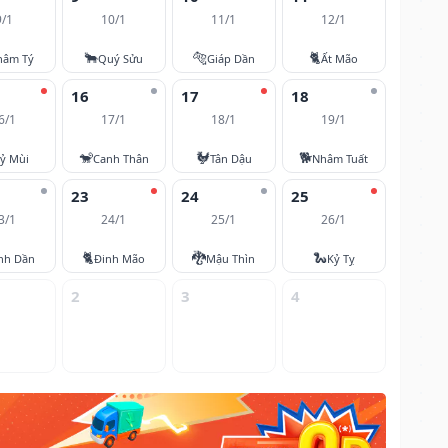
9/1
10/1
11/1
12/1
🐂
🐅
🐈
hâm Tý
Quý Sửu
Giáp Dần
Ất Mão
16
17
18
6/1
17/1
18/1
19/1
🐒
🐓
🐕
ỷ Mùi
Canh Thân
Tân Dậu
Nhâm Tuất
23
24
25
3/1
24/1
25/1
26/1
🐈
🐉
🐍
nh Dần
Đinh Mão
Mậu Thìn
Kỷ Tỵ
2
3
4