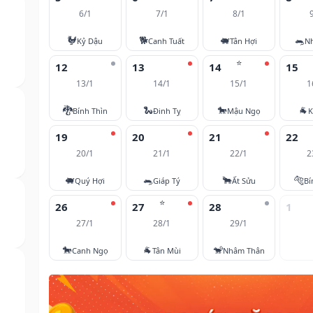
6/1
7/1
8/1
🐓
🐕
🐖
🐀
Kỷ Dậu
Canh Tuất
Tân Hợi
N
⭐
12
13
14
15
13/1
14/1
15/1
1
🐉
🐍
🐎
🐐
Bính Thìn
Đinh Tỵ
Mậu Ngọ
K
19
20
21
22
20/1
21/1
22/1
2
🐖
🐀
🐂
🐅
Quý Hợi
Giáp Tý
Ất Sửu
Bí
⭐
26
27
28
1
27/1
28/1
29/1
🐎
🐐
🐒
Canh Ngọ
Tân Mùi
Nhâm Thân