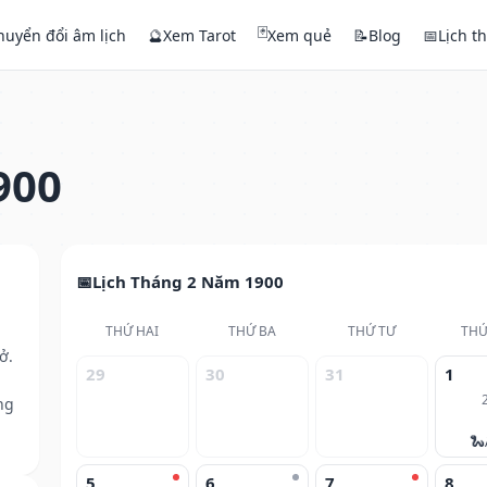
🃏
huyển đổi âm lịch
🔮
Xem Tarot
Xem quẻ
📝
Blog
📅
Lịch t
900
Lịch Tháng 2 Năm 1900
THỨ HAI
THỨ BA
THỨ TƯ
THỨ
ở.
29
30
31
1
ng
🐍
5
6
7
8