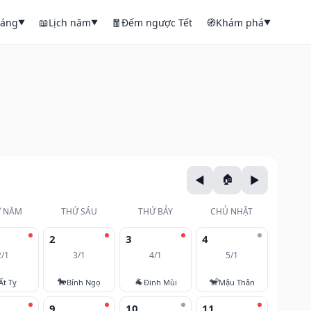
háng
📖
Lịch năm
🧧
Đếm ngược Tết
🧭
Khám phá
▼
▼
▼
 NĂM
THỨ SÁU
THỨ BẢY
CHỦ NHẬT
2
3
4
2/1
3/1
4/1
5/1
🐎
🐐
🐒
Ất Tỵ
Bính Ngọ
Đinh Mùi
Mậu Thân
9
10
11