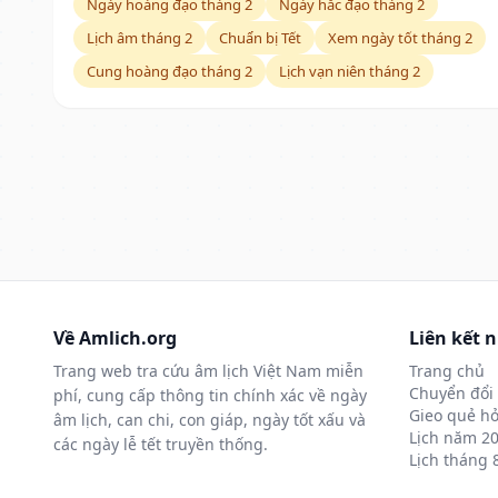
Ngày hoàng đạo tháng 2
Ngày hắc đạo tháng 2
Lịch âm tháng 2
Chuẩn bị Tết
Xem ngày tốt tháng 2
Cung hoàng đạo tháng 2
Lịch vạn niên tháng 2
Về Amlich.org
Liên kết 
Trang web tra cứu âm lịch Việt Nam miễn
Trang chủ
Chuyển đổi 
phí, cung cấp thông tin chính xác về ngày
Gieo quẻ hỏ
âm lịch, can chi, con giáp, ngày tốt xấu và
Lịch năm 2
các ngày lễ tết truyền thống.
Lịch tháng 