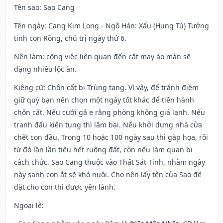
Tên sao
: Sao Cang
Tên ngày
: Cang Kim Long - Ngô Hán: Xấu (Hung Tú) Tướng
tinh con Rồng, chủ trị ngày thứ 6.
Nên làm
: công việc liên quan đến cắt may áo màn sẽ
đặng nhiều lộc ăn.
Kiêng cữ
: Chôn cất bị Trùng tang. Vì vậy, để tránh điềm
giữ quý bạn nên chọn một ngày tốt khác để tiến hành
chôn cất. Nếu cưới gả e rằng phòng không giá lạnh. Nếu
tranh đấu kiện tụng thì lâm bại. Nếu khởi dựng nhà cửa
chết con đầu. Trong 10 hoặc 100 ngày sau thì gặp họa, rồi
từ đó lần lần tiêu hết ruộng đất, còn nếu làm quan bị
cách chức. Sao Cang thuộc vào Thất Sát Tinh, nhằm ngày
này sanh con ắt sẽ khó nuôi. Cho nên lấy tên của Sao để
đặt cho con thì được yên lành.
Ngoại lệ
: