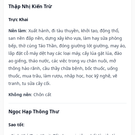
Thập Nhị Kiến Trừ
Trực Khai
Nên làm
: Xuất hành, đi tàu thuyền, khởi tạo, động thổ,
san nền đắp nền, dựng xây kho vựa, làm hay sửa phòng
bếp, thờ cúng Táo Thần, đóng giường lót giường, may áo,
lắp đặt cỗ máy dệt hay các loại máy, cấy lúa gặt lúa, đào
ao giếng, tháo nước, các việc trong vụ chăn nuôi, mở
thông hào rãnh, cầu thầy chữa bệnh, bốc thuốc, uống
thuốc, mua trâu, làm rượu, nhập học, học kỹ nghệ, vẽ
tranh, tu sửa cây cối.
Không nên
: Chôn cất
Ngọc Hạp Thông Thư
Sao tốt
: