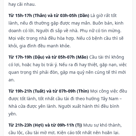
hay cãi nhau.
Từ 15h-17h (Thân) và từ 03h-05h (Dần)
Là giờ rất tốt
lành, nếu đi thường gặp được may mắn. Buôn bán, kinh
doanh có lời. Người đi sắp về nhà. Phụ nữ có tin mừng.
Mọi việc trong nhà đều hòa hợp. Nếu có bệnh cầu thì sẽ
khỏi, gia đình đều mạnh khỏe.
Từ 17h-19h (Dậu) và từ 05h-07h (Mão)
Cầu tài thì không
có lợi, hoặc hay bị trái ý. Nếu ra đi hay thiệt, gặp nạn, việc
quan trọng thì phải đòn, gặp ma quỷ nên cúng tế thì mới
an.
Từ 19h-21h (Tuất) và từ 07h-09h (Thìn)
Mọi công việc đều
được tốt lành, tốt nhất cầu tài đi theo hướng Tây Nam –
Nhà cửa được yên lành. Người xuất hành thì đều bình
yên.
Từ 21h-23h (Hợi) và từ 09h-11h (Tị)
Mưu sự khó thành,
cầu lộc, cầu tài mờ mịt. Kiện cáo tốt nhất nên hoãn lại.