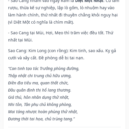
- Sao Cang nhằm vào ngày Rằm là
Diệt Một Nhật
: Cữ làm
rượu, thừa kế sự nghiệp, lập lò gốm, lò nhuộm hay vào
làm hành chính, thứ nhất đi thuyền chẳng khỏi nguy hại
(vì Diệt Một có nghĩa là chìm mất).
- Sao Cang tại Mùi, Hợi, Mẹo thì trăm việc đều tốt. Thứ
nhất tại Mùi.
Sao Cang: Kim Long (con rồng): Kim tinh, sao xấu. Kỵ gả
cưới và xây cất. Đề phòng dễ bị tai nạn.
“Can tinh tạo tác Trưởng phòng đường,
Thập nhật chi trung chủ hữu ương,
Điền địa tiêu ma, quan thất chức,
Đầu quân định thị hổ lang thương.
Giá thú, hôn nhân dụng thử nhật,
Nhi tôn, Tân phụ chủ không phòng,
Mai táng nhược hoàn phùng thử nhật,
Đương thời tai họa, chủ trùng tang.”