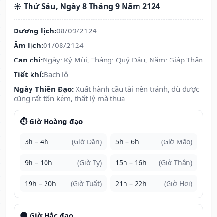
☀️ Thứ Sáu, Ngày 8 Tháng 9 Năm 2124
Dương lịch:
08/09/2124
Âm lịch:
01/08/2124
Can chi:
Ngày: Kỷ Mùi, Tháng: Quý Dậu, Năm: Giáp Thân
Tiết khí:
Bạch lộ
Ngày Thiên Đạo:
Xuất hành cầu tài nên tránh, dù được
cũng rất tốn kém, thất lý mà thua
⏱️ Giờ Hoàng đạo
3h – 4h
(Giờ Dần)
5h – 6h
(Giờ Mão)
9h – 10h
(Giờ Tỵ)
15h – 16h
(Giờ Thân)
19h – 20h
(Giờ Tuất)
21h – 22h
(Giờ Hợi)
🌑 Giờ Hắc đạo