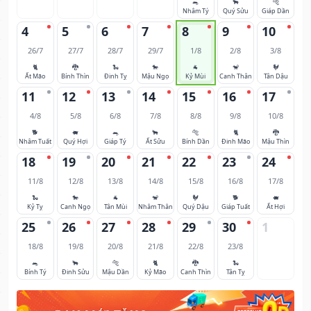
🐀
🐂
🐅
Nhâm Tý
Quý Sửu
Giáp Dần
4
5
6
7
8
9
10
26/7
27/7
28/7
29/7
1/8
2/8
3/8
🐈
🐉
🐍
🐎
🐐
🐒
🐓
Ất Mão
Bính Thìn
Đinh Tỵ
Mậu Ngọ
Kỷ Mùi
Canh Thân
Tân Dậu
11
12
13
14
15
16
17
4/8
5/8
6/8
7/8
8/8
9/8
10/8
🐕
🐖
🐀
🐂
🐅
🐈
🐉
Nhâm Tuất
Quý Hợi
Giáp Tý
Ất Sửu
Bính Dần
Đinh Mão
Mậu Thìn
18
19
20
21
22
23
24
11/8
12/8
13/8
14/8
15/8
16/8
17/8
🐍
🐎
🐐
🐒
🐓
🐕
🐖
Kỷ Tỵ
Canh Ngọ
Tân Mùi
Nhâm Thân
Quý Dậu
Giáp Tuất
Ất Hợi
25
26
27
28
29
30
1
18/8
19/8
20/8
21/8
22/8
23/8
🐀
🐂
🐅
🐈
🐉
🐍
Bính Tý
Đinh Sửu
Mậu Dần
Kỷ Mão
Canh Thìn
Tân Tỵ