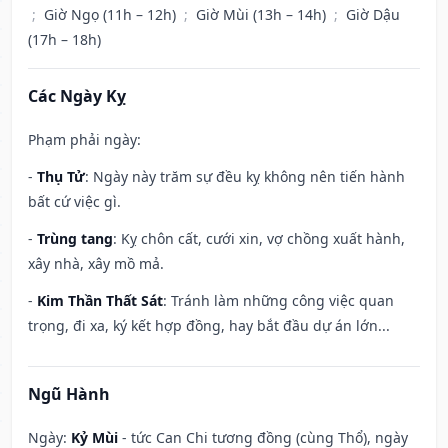
;
Giờ Ngọ (11h – 12h)
;
Giờ Mùi (13h – 14h)
;
Giờ Dậu
(17h – 18h)
Các Ngày Kỵ
Phạm phải ngày:
-
Thụ Tử
: Ngày này trăm sự đều kỵ không nên tiến hành
bất cứ việc gì.
-
Trùng tang
: Kỵ chôn cất, cưới xin, vợ chồng xuất hành,
xây nhà, xây mồ mả.
-
Kim Thần Thất Sát
: Tránh làm những công việc quan
trọng, đi xa, ký kết hợp đồng, hay bắt đầu dự án lớn...
Ngũ Hành
Ngày:
Kỷ Mùi
- tức Can Chi tương đồng (cùng Thổ), ngày