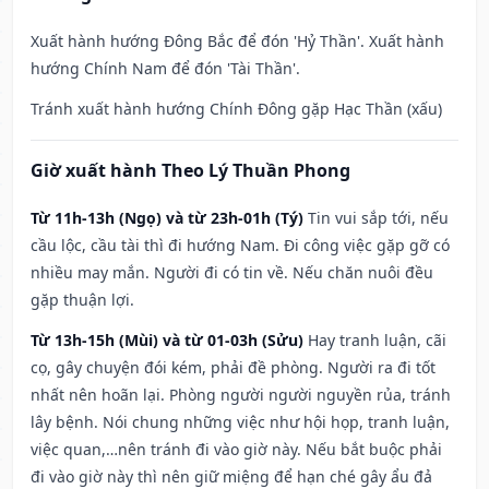
Xuất hành hướng Đông Bắc để đón 'Hỷ Thần'. Xuất hành
hướng Chính Nam để đón 'Tài Thần'.
Tránh xuất hành hướng Chính Đông gặp Hạc Thần (xấu)
Giờ xuất hành Theo Lý Thuần Phong
Từ 11h-13h (Ngọ) và từ 23h-01h (Tý)
Tin vui sắp tới, nếu
cầu lộc, cầu tài thì đi hướng Nam. Đi công việc gặp gỡ có
nhiều may mắn. Người đi có tin về. Nếu chăn nuôi đều
gặp thuận lợi.
Từ 13h-15h (Mùi) và từ 01-03h (Sửu)
Hay tranh luận, cãi
cọ, gây chuyện đói kém, phải đề phòng. Người ra đi tốt
nhất nên hoãn lại. Phòng người người nguyền rủa, tránh
lây bệnh. Nói chung những việc như hội họp, tranh luận,
việc quan,…nên tránh đi vào giờ này. Nếu bắt buộc phải
đi vào giờ này thì nên giữ miệng để hạn ché gây ẩu đả