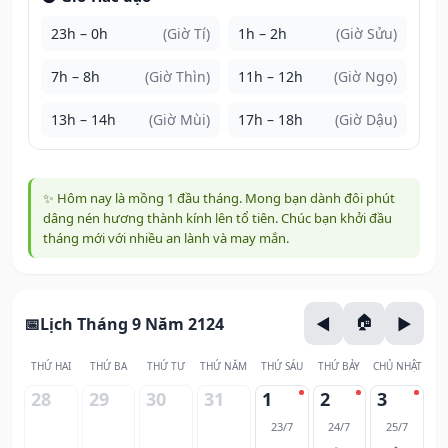
23h – 0h
(Giờ Tí)
1h – 2h
(Giờ Sửu)
7h – 8h
(Giờ Thìn)
11h – 12h
(Giờ Ngọ)
13h – 14h
(Giờ Mùi)
17h – 18h
(Giờ Dậu)
✨ Hôm nay là mồng 1 đầu tháng. Mong bạn dành đôi phút
dâng nén hương thành kính lên tổ tiên. Chúc bạn khởi đầu
tháng mới với nhiều an lành và may mắn.
Lịch Tháng 9 Năm 2124
THỨ HAI
THỨ BA
THỨ TƯ
THỨ NĂM
THỨ SÁU
THỨ BẢY
CHỦ NHẬT
28
29
30
31
1
2
3
23/7
24/7
25/7