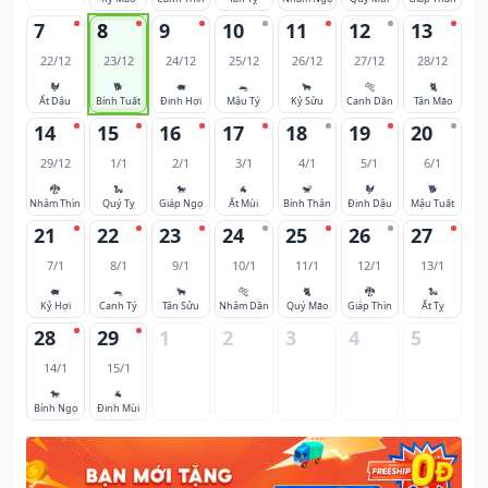
7
8
9
10
11
12
13
22/12
23/12
24/12
25/12
26/12
27/12
28/12
🐓
🐕
🐖
🐀
🐂
🐅
🐈
Ất Dậu
Bính Tuất
Đinh Hợi
Mậu Tý
Kỷ Sửu
Canh Dần
Tân Mão
14
15
16
17
18
19
20
29/12
1/1
2/1
3/1
4/1
5/1
6/1
🐉
🐍
🐎
🐐
🐒
🐓
🐕
Nhâm Thìn
Quý Tỵ
Giáp Ngọ
Ất Mùi
Bính Thân
Đinh Dậu
Mậu Tuất
21
22
23
24
25
26
27
7/1
8/1
9/1
10/1
11/1
12/1
13/1
🐖
🐀
🐂
🐅
🐈
🐉
🐍
Kỷ Hợi
Canh Tý
Tân Sửu
Nhâm Dần
Quý Mão
Giáp Thìn
Ất Tỵ
28
29
1
2
3
4
5
14/1
15/1
🐎
🐐
Bính Ngọ
Đinh Mùi