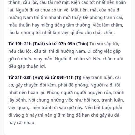
thành, cầu lộc, cầu tài mờ mịt. Kiện cáo tốt nhất nên hoãn
lại. Người đi xa chưa có tin về. Mất tiền, mất của nếu đi
hướng Nam thì tìm nhanh mới thấy. Đề phòng tranh cãi,
mâu thuẫn hay miệng tiếng tầm thường. Việc làm chậm,
lâu la nhưng tốt nhất làm việc gì đều cần chắc chắn.
Từ 19h-21h (Tuất) và từ 07h-09h (Thìn)
Tin vui sắp tới,
nếu cầu lộc, cầu tài thì đi hướng Nam. Đi công việc gặp
gỡ có nhiều may mắn. Người đi có tin về. Nếu chăn nuôi
đều gặp thuận lợi.
Từ 21h-23h (Hợi) và từ 09h-11h (Tị)
Hay tranh luận, cãi
cọ, gây chuyện đói kém, phải đề phòng. Người ra đi tốt
nhất nên hoãn lại. Phòng người người nguyền rủa, tránh
lây bệnh. Nói chung những việc như hội họp, tranh luận,
việc quan,…nên tránh đi vào giờ này. Nếu bắt buộc phải
đi vào giờ này thì nên giữ miệng để hạn ché gây ẩu đả
hay cãi nhau.