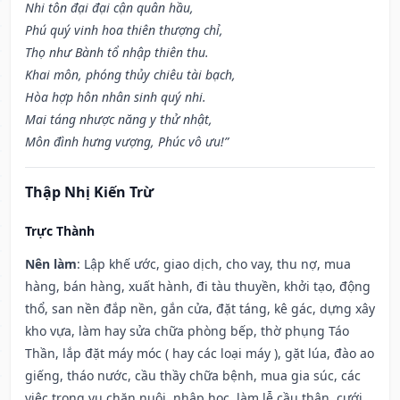
Nhi tôn đại đại cận quân hầu,
Phú quý vinh hoa thiên thượng chỉ,
Thọ như Bành tổ nhập thiên thu.
Khai môn, phóng thủy chiêu tài bạch,
Hòa hợp hôn nhân sinh quý nhi.
Mai táng nhược năng y thử nhật,
Môn đình hưng vượng, Phúc vô ưu!”
Thập Nhị Kiến Trừ
Trực Thành
Nên làm
: Lập khế ước, giao dịch, cho vay, thu nợ, mua
hàng, bán hàng, xuất hành, đi tàu thuyền, khởi tạo, động
thổ, san nền đắp nền, gắn cửa, đặt táng, kê gác, dựng xây
kho vựa, làm hay sửa chữa phòng bếp, thờ phụng Táo
Thần, lắp đặt máy móc ( hay các loại máy ), gặt lúa, đào ao
giếng, tháo nước, cầu thầy chữa bệnh, mua gia súc, các
việc trong vụ chăn nuôi, nhập học, làm lễ cầu thân, cưới