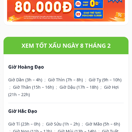
XEM TỐT XẤU NGÀY 8 THÁNG 2
Giờ Hoàng Đạo
Giờ Dần (3h – 4h)
;
Giờ Thìn (7h – 8h)
;
Giờ Tỵ (9h – 10h)
;
Giờ Thân (15h – 16h)
;
Giờ Dậu (17h – 18h)
;
Giờ Hợi
(21h – 22h)
Giờ Hắc Đạo
Giờ Tí (23h – 0h)
;
Giờ Sửu (1h – 2h)
;
Giờ Mão (5h – 6h)
;
Giờ Ngọ (11h – 12h)
;
Giờ Mùi (13h – 14h)
;
Giờ Tuất