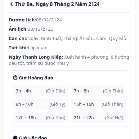
☀️ Thứ Ba, Ngày 8 Tháng 2 Năm 2124
Dương lịch:
08/02/2124
Âm lịch:
23/12/2123
Can chi:
Ngày: Bính Tuất, Tháng: Ất Sửu, Năm: Quý Mùi
Tiết khí:
Lập xuân
Ngày Thanh Long Kiếp:
Xuất hành 4 phương, 8 hướng
đều tốt, trăm sự được như ý
⏱️ Giờ Hoàng đạo
3h – 4h
(Giờ Dần)
7h – 8h
(Giờ Thìn)
9h – 10h
(Giờ Tỵ)
15h – 16h
(Giờ Thân)
17h – 18h
(Giờ Dậu)
21h – 22h
(Giờ Hợi)
🌑 Giờ Hắc đạo