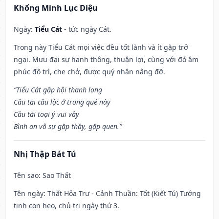
Khổng Minh Lục Diệu
Ngày:
Tiểu Cát
- tức ngày Cát.
Trong này Tiểu Cát mọi việc đều tốt lành và ít gặp trở
ngại. Mưu đại sự hanh thông, thuận lợi, cùng với đó âm
phúc độ trì, che chở, được quý nhân nâng đỡ.
“Tiểu Cát gặp hội thanh long
Cầu tài cầu lộc ở trong quẻ này
Cầu tài toại ý vui vầy
Bình an vô sự gặp thầy, gặp quen.”
Nhị Thập Bát Tú
Tên sao
: Sao Thất
Tên ngày
: Thất Hỏa Trư - Cảnh Thuần: Tốt (Kiết Tú) Tướng
tinh con heo, chủ trị ngày thứ 3.