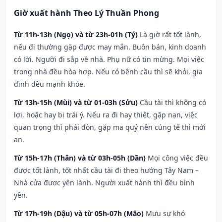
Giờ xuất hành Theo Lý Thuần Phong
Từ 11h-13h (Ngọ) và từ 23h-01h (Tý)
Là giờ rất tốt lành,
nếu đi thường gặp được may mắn. Buôn bán, kinh doanh
có lời. Người đi sắp về nhà. Phụ nữ có tin mừng. Mọi việc
trong nhà đều hòa hợp. Nếu có bệnh cầu thì sẽ khỏi, gia
đình đều mạnh khỏe.
Từ 13h-15h (Mùi) và từ 01-03h (Sửu)
Cầu tài thì không có
lợi, hoặc hay bị trái ý. Nếu ra đi hay thiệt, gặp nạn, việc
quan trọng thì phải đòn, gặp ma quỷ nên cúng tế thì mới
an.
Từ 15h-17h (Thân) và từ 03h-05h (Dần)
Mọi công việc đều
được tốt lành, tốt nhất cầu tài đi theo hướng Tây Nam –
Nhà cửa được yên lành. Người xuất hành thì đều bình
yên.
Từ 17h-19h (Dậu) và từ 05h-07h (Mão)
Mưu sự khó