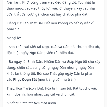
Nên làm
: Khởi công trăm việc đều đặng tốt. Tốt nhất là
tháo nước, các việc thủy lợi, việc đi thuyền, xây cất nhà
cửa, trổ cửa, cưới gả, chôn cất hay chặt cỏ phá đất.
Kiêng cữ
: Sao Thất Đại Kiết nên không có bất kỳ việc gì
phải cữ.
Ngoại lệ
:
- Sao Thất Đại Kiết tại Ngọ, Tuất và Dần nói chung đều tốt,
đặc biệt ngày Ngọ Đăng viên rất hiển đạt.
- Ba ngày là: Bính Dần, Nhâm Dần và Giáp Ngọ tốt cho xây
dựng, chôn cất, song cũng ngày Dần nhưng ngày Dần
khác lại không tốt. Bởi sao Thất gặp ngày Dần là phạm
vào
Phục Đoạn Sát
(mọi kiêng cữ như trên).
Thất: Hỏa Trư (con lợn): Hỏa tinh, sao tốt. Rất tốt cho việc
kinh doanh, hôn nhân, xây cất và chôn cất.
“Thất tinh tạo tác tiến điền ngưu,