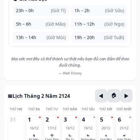
23h – 0h
(Giờ Tí)
1h – 2h
(Giờ Sửu)
5h – 6h
(Giờ Mão)
11h – 12h
(Giờ Ngọ)
13h – 14h
(Giờ Mùi)
19h – 20h
(Giờ Tuất)
Mọi ước mơ đều có thể thành sự thật nếu bạn đủ can đảm để theo
đuổi chúng.
— Walt Disney
Lịch Tháng 2 Năm 2124
THỨ HAI
THỨ BA
THỨ TƯ
THỨ NĂM
THỨ SÁU
THỨ BẢY
CHỦ NHẬT
31
1
2
3
4
5
6
16/12
17/12
18/12
19/12
20/12
21/12
🐈
🐉
🐍
🐎
🐐
🐒
Kỷ Mão
Canh Thìn
Tân Tỵ
Nhâm Ngọ
Quý Mùi
Giáp Thân