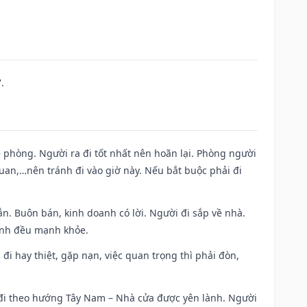
.
ề phòng. Người ra đi tốt nhất nên hoãn lại. Phòng người
uan,…nên tránh đi vào giờ này. Nếu bắt buộc phải đi
n. Buôn bán, kinh doanh có lời. Người đi sắp về nhà.
đình đều mạnh khỏe.
a đi hay thiệt, gặp nạn, việc quan trọng thì phải đòn,
i đi theo hướng Tây Nam – Nhà cửa được yên lành. Người