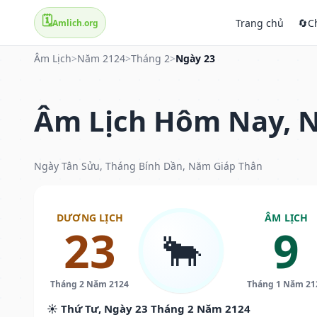
🗓️
Trang chủ
🔄
C
Amlich.org
Âm Lịch
>
Năm 2124
>
Tháng 2
>
Ngày 23
Âm Lịch Hôm Nay, N
Ngày Tân Sửu, Tháng Bính Dần, Năm Giáp Thân
DƯƠNG LỊCH
ÂM LỊCH
23
9
🐂
Tháng 2 Năm 2124
Tháng 1 Năm 21
☀️ Thứ Tư, Ngày 23 Tháng 2 Năm 2124