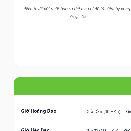
Điều tuyệt vời nhất bạn có thể trao ai đó là niềm hy vọng
— Khuyết Danh
Giờ Hoàng Đạo
Giờ Dần (3h – 4h)
;
Gi
Giờ Hắc Đạo
Giờ Tí (23h – 0h)
;
Giờ