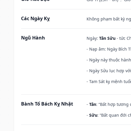
Các Ngày Kỵ
Không phạm bất kỳ ngày
Ngũ Hành
Ngày:
Tân Sửu
- tức C
- Nạp âm: Ngày Bích T
- Ngày này thuộc hành
- Ngày Sửu lục hợp với
- Tam Sát kỵ mệnh tuổi
Bành Tổ Bách Kỵ Nhật
-
Tân
: “Bất hợp tương
-
Sửu
: “Bất quan đới 