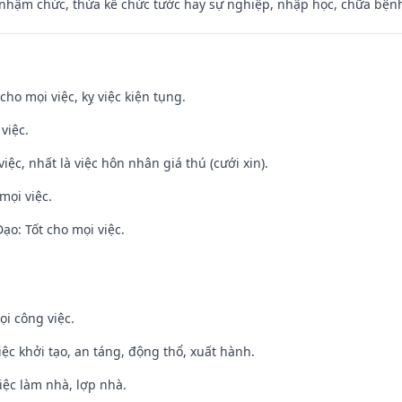
 nhậm chức, thừa kế chức tước hay sự nghiệp, nhập học, chữa bện
cho mọi việc, kỵ việc kiện tụng.
việc.
việc, nhất là việc hôn nhân giá thú (cưới xin).
mọi việc.
o: Tốt cho mọi việc.
ọi công việc.
việc khởi tạo, an táng, động thổ, xuất hành.
việc làm nhà, lợp nhà.