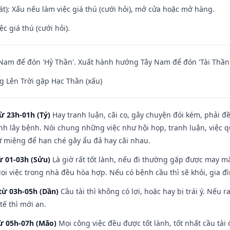
t): Xấu nếu làm việc giá thú (cưới hỏi), mở cửa hoặc mở hàng.
ệc giá thú (cưới hỏi).
am để đón 'Hỷ Thần'. Xuất hành hướng Tây Nam để đón 'Tài Thần'
 Lên Trời gặp Hạc Thần (xấu)
ừ 23h-01h (Tý)
Hay tranh luận, cãi cọ, gây chuyện đói kém, phải đ
nh lây bệnh. Nói chung những việc như hội họp, tranh luận, việc q
iữ miệng để hạn ché gây ẩu đả hay cãi nhau.
ừ 01-03h (Sửu)
Là giờ rất tốt lành, nếu đi thường gặp được may mắ
ọi việc trong nhà đều hòa hợp. Nếu có bệnh cầu thì sẽ khỏi, gia 
từ 03h-05h (Dần)
Cầu tài thì không có lợi, hoặc hay bị trái ý. Nếu r
ế thì mới an.
từ 05h-07h (Mão)
Mọi công việc đều được tốt lành, tốt nhất cầu tà