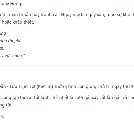
 ngày Hung.
ỡi, mâu thuẫn hay tranh cãi. Ngày này là ngày xấu, mưu sự khó thà
 hoặc khẩu thiệt.
cùng
ùng thị phi
khi
ly vợ chồng.”
ẫn - Lưu Trực: Tốt (Kiết Tú) Tướng tinh con giun, chủ trị ngày thứ 4
i công tạo tác rất tốt lành. Tốt nhất là cưới gả, xây cất lầu gác và
ng tốt.
ền.