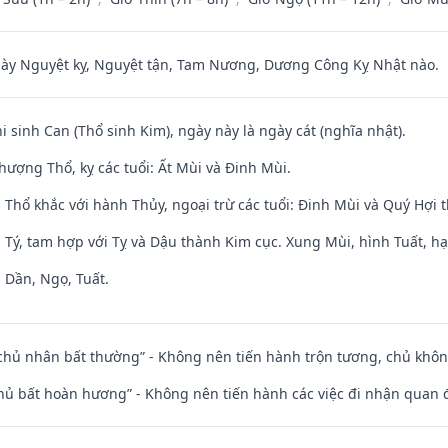
 Nguyệt kỵ, Nguyệt tận, Tam Nương, Dương Công Kỵ Nhật nào.
hi sinh Can (Thổ sinh Kim), ngày này là ngày cát (nghĩa nhật).
hượng Thổ, kỵ các tuổi: Ất Mùi và Đinh Mùi.
 Thổ khắc với hành Thủy, ngoại trừ các tuổi: Đinh Mùi và Quý Hợi
 Tý, tam hợp với Tỵ và Dậu thành Kim cục. Xung Mùi, hình Tuất, hạ
 Dần, Ngọ, Tuất.
 chủ nhân bất thường” - Không nên tiến hành trộn tương, chủ kh
chủ bất hoàn hương” - Không nên tiến hành các việc đi nhận quan 