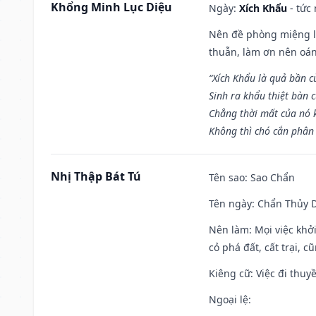
Khổng Minh Lục Diệu
Ngày:
Xích Khẩu
- tức
Nên đề phòng miệng lư
thuẫn, làm ơn nên oán
“Xích Khẩu là quả bần 
Sinh ra khẩu thiệt bàn c
Chẳng thời mất của nó 
Không thì chó cắn phân 
Nhị Thập Bát Tú
Tên sao
: Sao Chẩn
Tên ngày
: Chẩn Thủy D
Nên làm
: Mọi việc khở
cỏ phá đất, cất trại, cũ
Kiêng cữ
: Việc đi thuy
Ngoại lệ
: