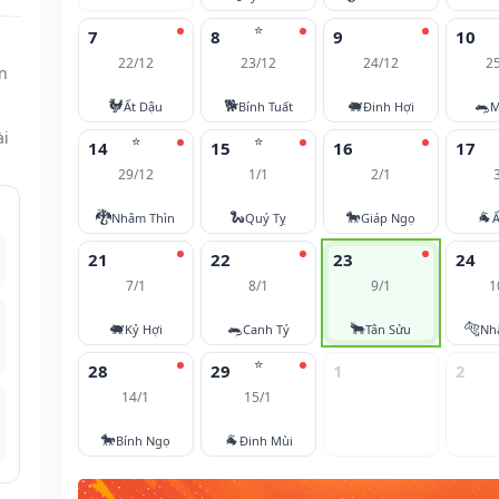
⭐
7
8
9
10
22/12
23/12
24/12
2
n
🐓
🐕
🐖
🐀
Ất Dậu
Bính Tuất
Đinh Hợi
M
ài
⭐
⭐
14
15
16
17
29/12
1/1
2/1
🐉
🐍
🐎
🐐
Nhâm Thìn
Quý Tỵ
Giáp Ngọ
Ấ
21
22
23
24
7/1
8/1
9/1
1
🐖
🐀
🐂
🐅
Kỷ Hợi
Canh Tý
Tân Sửu
Nh
⭐
28
29
1
2
14/1
15/1
🐎
🐐
Bính Ngọ
Đinh Mùi