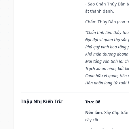
- Sao Chẩn Thủy Dẫn tạ
ắt thành danh.
Chẩn: Thủy Dẫn (con tr
“Chẩn tinh lâm thủy tạo
Đại đại vi quan thụ sắc
Phú quý vinh hoa tăng 
Khố mãn thương doanh 
Mai táng văn tinh lai ch
Trạch xá an ninh, bất k
Cánh hữu vi quan, tiên 
Hôn nhân long tử xuất 
Thập Nhị Kiến Trừ
Trực Bế
Nên làm
: Xây đắp tườ
cây cối.