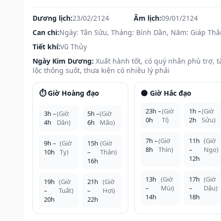
Dương lịch:
23/02/2124
Âm lịch:
09/01/2124
Can chi:
Ngày: Tân Sửu, Tháng: Bính Dần, Năm: Giáp Thâ
Tiết khí:
Vũ Thủy
Ngày Kim Dương:
Xuất hành tốt, có quý nhân phù trợ, t
lộc thông suốt, thưa kiện có nhiều lý phải
⏱️ Giờ Hoàng đạo
🌑 Giờ Hắc đạo
23h –
(Giờ
1h –
(Giờ
3h –
(Giờ
5h –
(Giờ
0h
Tí)
2h
Sửu)
4h
Dần)
6h
Mão)
7h –
(Giờ
11h
(Giờ
9h –
(Giờ
15h
(Giờ
8h
Thìn)
–
Ngọ)
10h
Tỵ)
–
Thân)
12h
16h
13h
(Giờ
17h
(Giờ
19h
(Giờ
21h
(Giờ
–
Mùi)
–
Dậu)
–
Tuất)
–
Hợi)
14h
18h
20h
22h