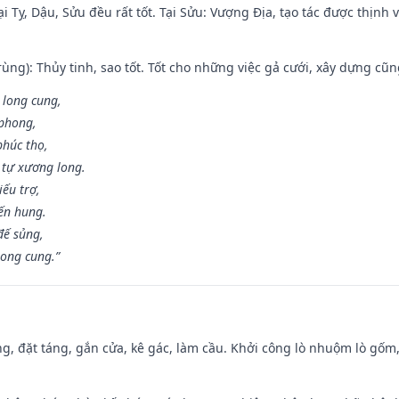
i Tỵ, Dậu, Sửu đều rất tốt. Tại Sửu: Vượng Địa, tạo tác được thịnh
ùng): Thủy tinh, sao tốt. Tốt cho những việc gả cưới, xây dựng cũ
 long cung,
 phong,
phúc thọ,
tự xương long.
iếu trợ,
iến hung.
đế sủng,
long cung.”
ng, đặt táng, gắn cửa, kê gác, làm cầu. Khởi công lò nhuộm lò gốm,