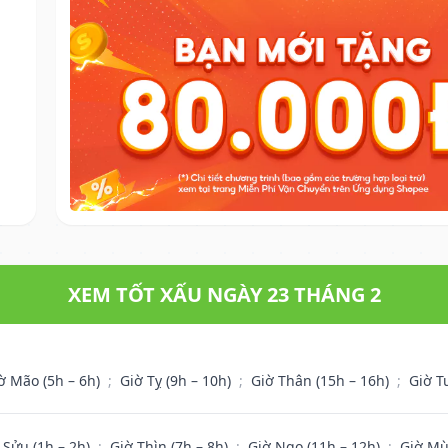
.
XEM TỐT XẤU NGÀY 23 THÁNG 2
ờ Mão (5h – 6h)
;
Giờ Tỵ (9h – 10h)
;
Giờ Thân (15h – 16h)
;
Giờ T
 Sửu (1h – 2h)
;
Giờ Thìn (7h – 8h)
;
Giờ Ngọ (11h – 12h)
;
Giờ Mù