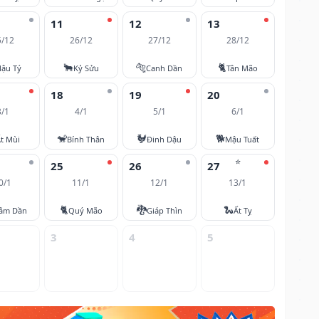
11
12
13
5/12
26/12
27/12
28/12
🐂
🐅
🐈
ậu Tý
Kỷ Sửu
Canh Dần
Tân Mão
18
19
20
3/1
4/1
5/1
6/1
🐒
🐓
🐕
t Mùi
Bính Thân
Đinh Dậu
Mậu Tuất
⭐
25
26
27
0/1
11/1
12/1
13/1
🐈
🐉
🐍
âm Dần
Quý Mão
Giáp Thìn
Ất Tỵ
3
4
5