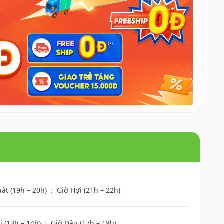
uất (19h – 20h)
;
Giờ Hợi (21h – 22h)
i (13h – 14h)
;
Giờ Dậu (17h – 18h)