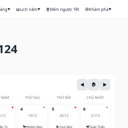
háng
📖
Lịch năm
🧧
Đếm ngược Tết
🧭
Khám phá
▼
▼
▼
124
 NĂM
THỨ SÁU
THỨ BẢY
CHỦ NHẬT
4
5
6
8/12
19/12
20/12
21/12
🐎
🐐
🐒
ân Tỵ
Nhâm Ngọ
Quý Mùi
Giáp Thân