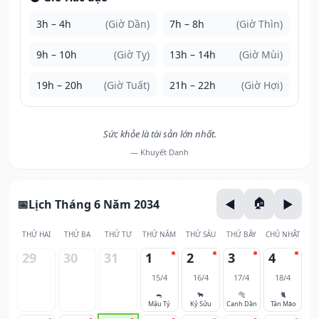
3h – 4h
(Giờ Dần)
7h – 8h
(Giờ Thìn)
9h – 10h
(Giờ Tỵ)
13h – 14h
(Giờ Mùi)
19h – 20h
(Giờ Tuất)
21h – 22h
(Giờ Hợi)
Sức khỏe là tài sản lớn nhất.
— Khuyết Danh
Lịch Tháng 6 Năm 2034
THỨ HAI
THỨ BA
THỨ TƯ
THỨ NĂM
THỨ SÁU
THỨ BẢY
CHỦ NHẬT
29
30
31
1
2
3
4
15/4
16/4
17/4
18/4
🐀
🐂
🐅
🐈
Mậu Tý
Kỷ Sửu
Canh Dần
Tân Mão