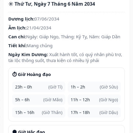
☀️ Thứ Tư, Ngày 7 Tháng 6 Năm 2034
Dương lịch:
07/06/2034
Âm lịch:
21/04/2034
Can chi:
Ngày: Giáp Ngọ, Tháng: Kỷ Tỵ, Năm: Giáp Dần
Tiết khí:
Mang chủng
Ngày Kim Dương:
Xuất hành tốt, có quý nhân phù trợ,
tài lộc thông suốt, thưa kiện có nhiều lý phải
⏱️ Giờ Hoàng đạo
23h – 0h
(Giờ Tí)
1h – 2h
(Giờ Sửu)
5h – 6h
(Giờ Mão)
11h – 12h
(Giờ Ngọ)
15h – 16h
(Giờ Thân)
17h – 18h
(Giờ Dậu)
🌑 Giờ Hắc đạo