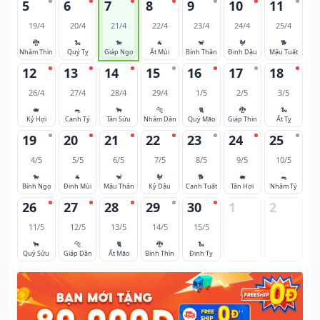
5
6
7
8
9
10
11
19/4
20/4
21/4
22/4
23/4
24/4
25/4
🐉
🐍
🐎
🐐
🐒
🐓
🐕
Nhâm Thìn
Quý Tỵ
Giáp Ngọ
Ất Mùi
Bính Thân
Đinh Dậu
Mậu Tuất
12
13
14
15
16
17
18
26/4
27/4
28/4
29/4
1/5
2/5
3/5
🐖
🐀
🐂
🐅
🐈
🐉
🐍
Kỷ Hợi
Canh Tý
Tân Sửu
Nhâm Dần
Quý Mão
Giáp Thìn
Ất Tỵ
19
20
21
22
23
24
25
4/5
5/5
6/5
7/5
8/5
9/5
10/5
🐎
🐐
🐒
🐓
🐕
🐖
🐀
Bính Ngọ
Đinh Mùi
Mậu Thân
Kỷ Dậu
Canh Tuất
Tân Hợi
Nhâm Tý
26
27
28
29
30
1
2
11/5
12/5
13/5
14/5
15/5
🐂
🐅
🐈
🐉
🐍
Quý Sửu
Giáp Dần
Ất Mão
Bính Thìn
Đinh Tỵ