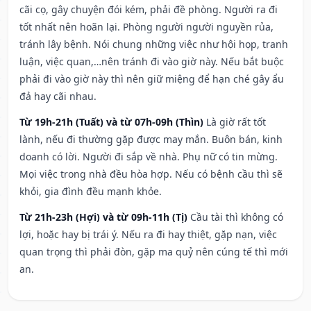
cãi cọ, gây chuyện đói kém, phải đề phòng. Người ra đi
tốt nhất nên hoãn lại. Phòng người người nguyền rủa,
tránh lây bệnh. Nói chung những việc như hội họp, tranh
luận, việc quan,…nên tránh đi vào giờ này. Nếu bắt buộc
phải đi vào giờ này thì nên giữ miệng để hạn ché gây ẩu
đả hay cãi nhau.
Từ 19h-21h (Tuất) và từ 07h-09h (Thìn)
Là giờ rất tốt
lành, nếu đi thường gặp được may mắn. Buôn bán, kinh
doanh có lời. Người đi sắp về nhà. Phụ nữ có tin mừng.
Mọi việc trong nhà đều hòa hợp. Nếu có bệnh cầu thì sẽ
khỏi, gia đình đều mạnh khỏe.
Từ 21h-23h (Hợi) và từ 09h-11h (Tị)
Cầu tài thì không có
lợi, hoặc hay bị trái ý. Nếu ra đi hay thiệt, gặp nạn, việc
quan trọng thì phải đòn, gặp ma quỷ nên cúng tế thì mới
an.