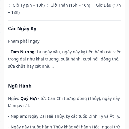
;
Giờ Tỵ (9h – 10h)
;
Giờ Thân (15h – 16h)
;
Giờ Dậu (17h
– 18h)
Các Ngày Kỵ
Phạm phải ngày:
-
Tam Nương
: Là ngày xấu, ngày này kỵ tiến hành các việc
trọng đại như khai trương, xuất hành, cưới hỏi, động thổ,
sửa chữa hay cất nhà,...
Ngũ Hành
Ngày:
Quý Hợi
- tức Can Chi tương đồng (Thủy), ngày này
là ngày cát.
- Nạp âm: Ngày Đại Hải Thủy, kỵ các tuổi: Đinh Tỵ và Ất Tỵ.
- Ngày này thuộc hành Thủy khắc với hành Hỏa, ngoại trừ