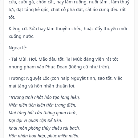
cửa, cưới gả, chôn cất, hay làm ruộng, nuôi tằm , làm thuỷ
lợi, đặt táng kê gác, chặt cỏ phá đất, cắt áo cũng đều rất
tốt.
Kiêng cữ
: Sửa hay làm thuyền chèo, hoặc đẩy thuyền mới
xuống nước.
Ngoại lệ
:
- Tại Mùi, Hợi, Mão đều tốt. Tại Mùi: đăng viên rất tốt
nhưng phạm vào Phục Đoạn (Kiêng cữ như trên).
Trương: Nguyệt Lộc (con nai): Nguyệt tinh, sao tốt. Việc
mai táng và hôn nhân thuận lợi.
“Trương tinh nhật hảo tạo long hiên,
Niên niên tiện kiến tiến trang điền,
Mai táng bất cửu thăng quan chức,
Đại đại vi quan cận Đế tiền,
Khai môn phóng thủy chiêu tài bạch,
Hôn nhân hòa hợp, phúc miên miên.