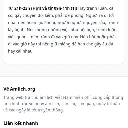
Từ 21h-23h (Hợi) và từ 09h-11h (Tị)
Hay tranh luận, cãi
cọ, gây chuyện đói kém, phải đề phòng. Người ra đi tốt
nhất nên hoãn lại. Phòng người người nguyền rủa, tránh
lây bệnh. Nói chung những việc như hội họp, tranh luận,
việc quan,…nên tránh đi vào giờ này. Nếu bắt buộc phải
đi vào giờ này thì nên giữ miệng để hạn ché gây ẩu đả
hay cãi nhau.
Về Amlich.org
Trang web tra cứu âm lịch Việt Nam miễn phí, cung cấp thông
tin chính xác về ngày âm lịch, can chi, con giáp, ngày tốt xấu
và các ngày lễ tết truyền thống.
Liên kết nhanh