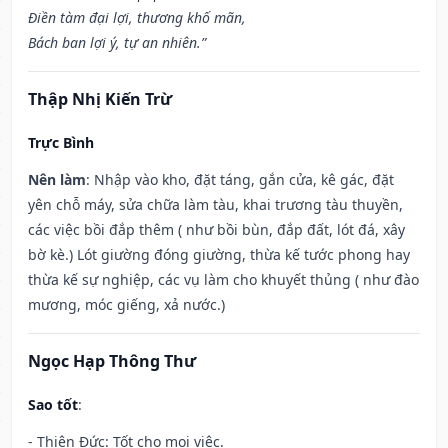
Điền tàm đại lợi, thương khố mãn,
Bách ban lợi ý, tự an nhiên.”
Thập Nhị Kiến Trừ
Trực Bình
Nên làm
: Nhập vào kho, đặt táng, gắn cửa, kê gác, đặt
yên chỗ máy, sửa chữa làm tàu, khai trương tàu thuyền,
các việc bồi đắp thêm ( như bồi bùn, đắp đất, lót đá, xây
bờ kè.) Lót giường đóng giường, thừa kế tước phong hay
thừa kế sự nghiệp, các vụ làm cho khuyết thủng ( như đào
mương, móc giếng, xả nước.)
Ngọc Hạp Thông Thư
Sao tốt
:
- Thiên Đức: Tốt cho mọi việc.