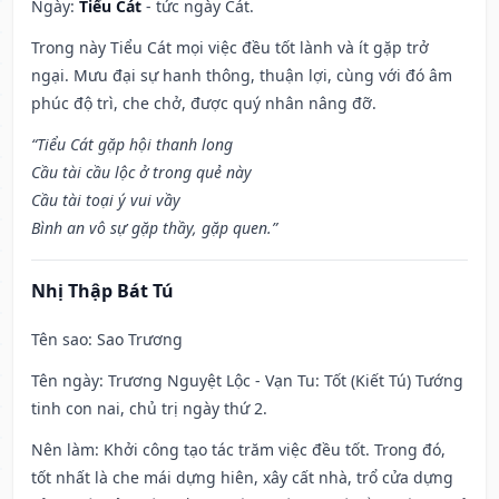
Ngày:
Tiểu Cát
- tức ngày Cát.
Trong này Tiểu Cát mọi việc đều tốt lành và ít gặp trở
ngại. Mưu đại sự hanh thông, thuận lợi, cùng với đó âm
phúc độ trì, che chở, được quý nhân nâng đỡ.
“Tiểu Cát gặp hội thanh long
Cầu tài cầu lộc ở trong quẻ này
Cầu tài toại ý vui vầy
Bình an vô sự gặp thầy, gặp quen.”
Nhị Thập Bát Tú
Tên sao
: Sao Trương
Tên ngày
: Trương Nguyệt Lộc - Vạn Tu: Tốt (Kiết Tú) Tướng
tinh con nai, chủ trị ngày thứ 2.
Nên làm
: Khởi công tạo tác trăm việc đều tốt. Trong đó,
tốt nhất là che mái dựng hiên, xây cất nhà, trổ cửa dựng