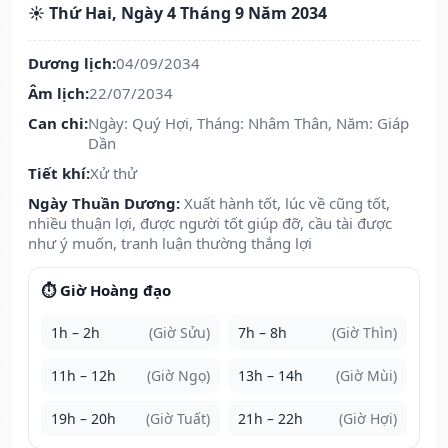
☀️ Thứ Hai, Ngày 4 Tháng 9 Năm 2034
Dương lịch:
04/09/2034
Âm lịch:
22/07/2034
Can chi:
Ngày: Quý Hợi, Tháng: Nhâm Thân, Năm: Giáp
Dần
Tiết khí:
Xử thử
Ngày Thuần Dương:
Xuất hành tốt, lúc về cũng tốt,
nhiều thuận lợi, được người tốt giúp đỡ, cầu tài được
như ý muốn, tranh luận thường thắng lợi
⏱️ Giờ Hoàng đạo
1h – 2h
(Giờ Sửu)
7h – 8h
(Giờ Thìn)
11h – 12h
(Giờ Ngọ)
13h – 14h
(Giờ Mùi)
19h – 20h
(Giờ Tuất)
21h – 22h
(Giờ Hợi)