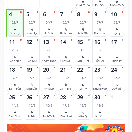
🐒
🐓
🐕
Canh Thân
Tân Dậu
Nhâm Tuất
4
5
6
7
8
9
10
22/7
23/7
24/7
25/7
26/7
27/7
28/7
🐖
🐀
🐂
🐅
🐈
🐉
🐍
Quý Hợi
Giáp Tý
Ất Sửu
Bính Dần
Đinh Mão
Mậu Thìn
Kỷ Tỵ
11
12
13
14
15
16
17
29/7
1/8
2/8
3/8
4/8
5/8
6/8
🐎
🐐
🐒
🐓
🐕
🐖
🐀
Canh Ngọ
Tân Mùi
Nhâm Thân
Quý Dậu
Giáp Tuất
Ất Hợi
Bính Tý
18
19
20
21
22
23
24
7/8
8/8
9/8
10/8
11/8
12/8
13/8
🐂
🐅
🐈
🐉
🐍
🐎
🐐
Đinh Sửu
Mậu Dần
Kỷ Mão
Canh Thìn
Tân Tỵ
Nhâm Ngọ
Quý Mùi
25
26
27
28
29
30
1
14/8
15/8
16/8
17/8
18/8
19/8
🐒
🐓
🐕
🐖
🐀
🐂
Giáp Thân
Ất Dậu
Bính Tuất
Đinh Hợi
Mậu Tý
Kỷ Sửu