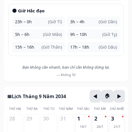
🌑 Giờ Hắc đạo
23h – 0h
(Giờ Tí)
3h – 4h
(Giờ Dần)
5h – 6h
(Giờ Mão)
9h – 10h
(Giờ Tỵ)
15h – 16h
(Giờ Thân)
17h – 18h
(Giờ Dậu)
Bạn không cần nhanh, bạn chỉ cần không dừng lại.
— Khổng Tử
Lịch Tháng 9 Năm 2034
THỨ HAI
THỨ BA
THỨ TƯ
THỨ NĂM
THỨ SÁU
THỨ BẢY
CHỦ NHẬT
28
29
30
31
1
2
3
19/7
20/7
21/7