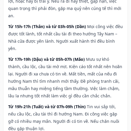
lợi, hoặc hay bị trái ý. Nếu ra đi hay thiệt, gặp nạn, việc
quan trọng thì phải đòn, gặp ma quỷ nên cúng tế thì mới
an.
Từ 15h-17h (Thân) và từ 03h-05h (Dần)
Mọi công việc đều
được tốt lành, tốt nhất cầu tài đi theo hướng Tây Nam –
Nhà cửa được yên lành. Người xuất hành thì đều bình
yên.
Từ 17h-19h (Dậu) và từ 05h-07h (Mão)
Mưu sự khó
thành, cầu lộc, cầu tài mờ mịt. Kiện cáo tốt nhất nên hoãn
lại. Người đi xa chưa có tin về. Mất tiền, mất của nếu đi
hướng Nam thì tìm nhanh mới thấy. Đề phòng tranh cãi,
mâu thuẫn hay miệng tiếng tầm thường. Việc làm chậm,
lâu la nhưng tốt nhất làm việc gì đều cần chắc chắn.
Từ 19h-21h (Tuất) và từ 07h-09h (Thìn)
Tin vui sắp tới,
nếu cầu lộc, cầu tài thì đi hướng Nam. Đi công việc gặp
gỡ có nhiều may mắn. Người đi có tin về. Nếu chăn nuôi
đều gặp thuận lợi.