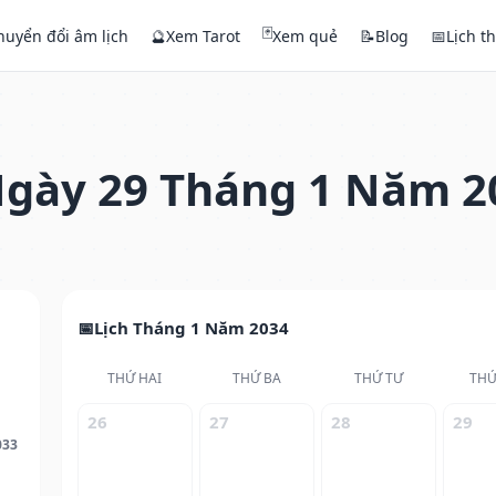
🃏
huyển đổi âm lịch
🔮
Xem Tarot
Xem quẻ
📝
Blog
📅
Lịch t
gày 29 Tháng 1 Năm 2
Lịch Tháng 1 Năm 2034
THỨ HAI
THỨ BA
THỨ TƯ
THỨ
26
27
28
29
033