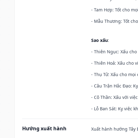
- Tam Hợp: Tốt cho mọi
- Mẫu Thương: Tốt cho 
Sao xấu
:
- Thiên Ngục: Xấu cho 
- Thiên Hoả: Xấu cho v
- Thụ Tử: Xấu cho mọi c
- Câu Trận Hắc Đạo: Kỵ
- Cô Thần: Xấu với việc
- Lỗ Ban Sát: Kỵ việc kh
Hướng xuất hành
Xuất hành hướng Tây B