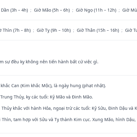
 Dần (3h – 4h)
;
Giờ Mão (5h – 6h)
;
Giờ Ngọ (11h – 12h)
;
Giờ Mù
ờ Thìn (7h – 8h)
;
Giờ Tỵ (9h – 10h)
;
Giờ Thân (15h – 16h)
;
Giờ T
ăm sự đều kỵ không nên tiến hành bất cứ việc gì.
 khắc Can (Kim khắc Mộc), là ngày hung (phạt nhật).
Trung Thủy, kỵ các tuổi: Kỷ Mão và Đinh Mão.
 Thủy khắc với hành Hỏa, ngoại trừ các tuổi: Kỷ Sửu, Đinh Dậu và
 Thìn, tam hợp với Sửu và Tỵ thành Kim cục. Xung Mão, hình Dậu, h