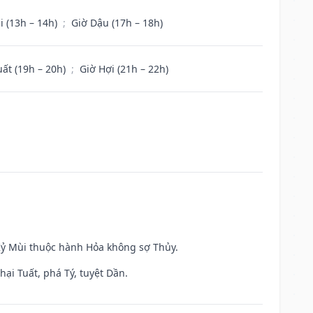
i (13h – 14h)
;
Giờ Dậu (17h – 18h)
uất (19h – 20h)
;
Giờ Hợi (21h – 22h)
 Kỷ Mùi thuộc hành Hỏa không sợ Thủy.
ại Tuất, phá Tý, tuyệt Dần.