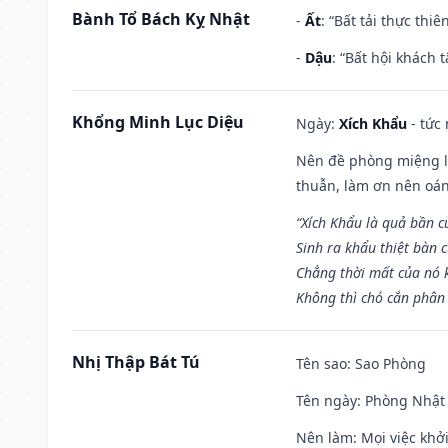
Bành Tổ Bách Kỵ Nhật
-
Ất
: “Bất tải thực th
-
Dậu
: “Bất hội khách
Khổng Minh Lục Diệu
Ngày:
Xích Khẩu
- tức
Nên đề phòng miệng lư
thuẫn, làm ơn nên oán
“Xích Khẩu là quả bần 
Sinh ra khẩu thiệt bàn c
Chẳng thời mất của nó 
Không thì chó cắn phân 
Nhị Thập Bát Tú
Tên sao
: Sao Phòng
Tên ngày
: Phòng Nhật 
Nên làm
: Mọi việc khở