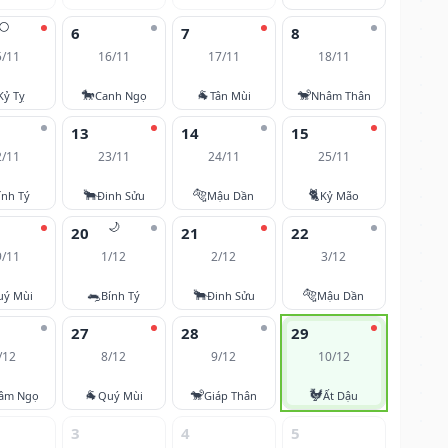
🌕
6
7
8
5/11
16/11
17/11
18/11
🐎
🐐
🐒
Kỷ Tỵ
Canh Ngọ
Tân Mùi
Nhâm Thân
13
14
15
2/11
23/11
24/11
25/11
🐂
🐅
🐈
ính Tý
Đinh Sửu
Mậu Dần
Kỷ Mão
🌙
20
21
22
9/11
1/12
2/12
3/12
🐀
🐂
🐅
uý Mùi
Bính Tý
Đinh Sửu
Mậu Dần
27
28
29
/12
8/12
9/12
10/12
🐐
🐒
🐓
âm Ngọ
Quý Mùi
Giáp Thân
Ất Dậu
3
4
5