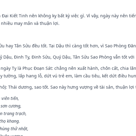
à Đại Kiết Tinh nên không kỵ bất kỳ việc gì. Vì vậy, ngày này nên t
c nhiều may mắn và thuận lợi.
ửu hay Tân Sửu đều tốt. Tại Dậu thì càng tốt hơn, vì Sao Phòng Đăn
Kỷ Dậu, Đinh Tỵ, Đinh Sửu, Quý Dậu, Tân Sửu Sao Phòng vẫn tốt với mọ
ngày Tỵ là Phục Đoạn Sát: chẳng nên xuất hành, chôn cất, chia lãn
 tường, lấp hang lỗ, dứt vú trẻ em, làm cầu tiêu, kết dứt điều hun
ỏ): Thái dương, sao tốt. Sao này hưng vượng về tài sản, thuận lợi 
 viên tiến,
 sơn cương,
n trang trạch,
thọ khang.
hùng thử nhật,