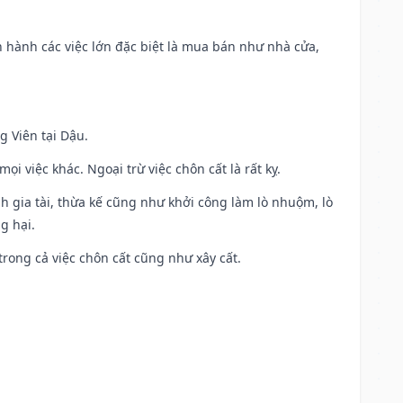
iến hành các việc lớn đặc biệt là mua bán như nhà cửa,
g Viên tại Dậu.
i việc khác. Ngoại trừ việc chôn cất là rất kỵ.
h gia tài, thừa kế cũng như khởi công làm lò nhuộm, lò
g hại.
trong cả việc chôn cất cũng như xây cất.