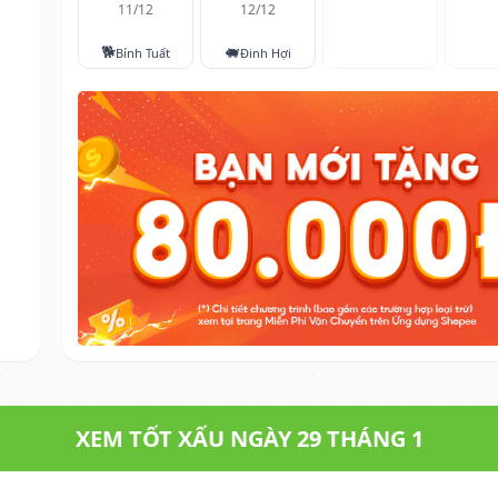
11/12
12/12
🐕
🐖
Bính Tuất
Đinh Hợi
XEM TỐT XẤU NGÀY 29 THÁNG 1