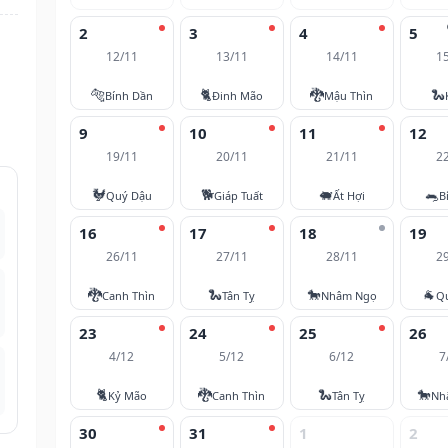
2
3
4
5
12/11
13/11
14/11
1
🐅
🐈
🐉
🐍
Bính Dần
Đinh Mão
Mậu Thìn
9
10
11
12
19/11
20/11
21/11
2
🐓
🐕
🐖
🐀
Quý Dậu
Giáp Tuất
Ất Hợi
B
16
17
18
19
26/11
27/11
28/11
2
🐉
🐍
🐎
🐐
Canh Thìn
Tân Tỵ
Nhâm Ngọ
Q
23
24
25
26
4/12
5/12
6/12
7
🐈
🐉
🐍
🐎
Kỷ Mão
Canh Thìn
Tân Tỵ
Nh
30
31
1
2