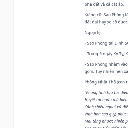
phá đất và cả cắt áo.
Kiêng cữ
: Sao Phòng l
đất đai hay xe cộ đượ
Ngoại lệ
:
- Sao Phòng tại Đinh S
- Trong 6 ngày Kỷ Tỵ, 
- Sao Phòng nhằm vào 
gốm. Tuy nhiên nên xây
Phòng Nhật Thố (con th
“Phòng tinh tạo tác điền
Huyết tài ngưu mã biến
Cánh chiêu ngoại xứ điề
Vinh hoa cao quý, phúc 
Mai táng nhược nhiên p