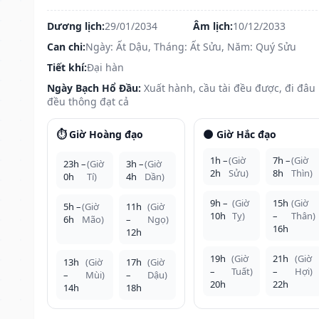
Dương lịch:
29/01/2034
Âm lịch:
10/12/2033
Can chi:
Ngày: Ất Dậu, Tháng: Ất Sửu, Năm: Quý Sửu
Tiết khí:
Đại hàn
Ngày Bạch Hổ Đầu:
Xuất hành, cầu tài đều được, đi đâu
đều thông đạt cả
⏱️ Giờ Hoàng đạo
🌑 Giờ Hắc đạo
1h –
(Giờ
7h –
(Giờ
23h –
(Giờ
3h –
(Giờ
2h
Sửu)
8h
Thìn)
0h
Tí)
4h
Dần)
9h –
(Giờ
15h
(Giờ
5h –
(Giờ
11h
(Giờ
10h
Tỵ)
–
Thân)
6h
Mão)
–
Ngọ)
16h
12h
19h
(Giờ
21h
(Giờ
13h
(Giờ
17h
(Giờ
–
Tuất)
–
Hợi)
–
Mùi)
–
Dậu)
20h
22h
14h
18h