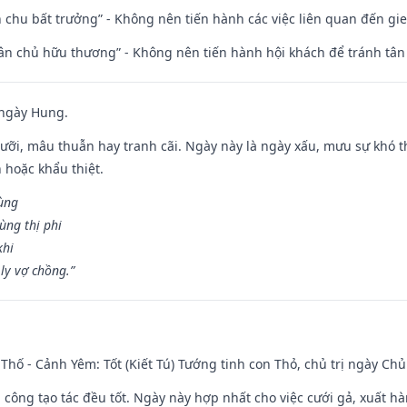
iên chu bất trưởng” - Không nên tiến hành các việc liên quan đến g
 tân chủ hữu thương” - Không nên tiến hành hội khách để tránh tân
 ngày Hung.
ỡi, mâu thuẫn hay tranh cãi. Ngày này là ngày xấu, mưu sự khó thà
 hoặc khẩu thiệt.
cùng
ùng thị phi
khi
ly vợ chồng.”
Thố - Cảnh Yêm: Tốt (Kiết Tú) Tướng tinh con Thỏ, chủ trị ngày Chủ
i công tạo tác đều tốt. Ngày này hợp nhất cho việc cưới gả, xuất h