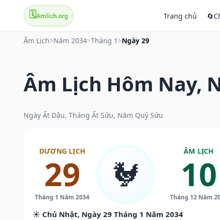
🗓️
Trang chủ
🔄
C
Amlich.org
Âm Lịch
>
Năm 2034
>
Tháng 1
>
Ngày 29
Âm Lịch Hôm Nay, N
Ngày Ất Dậu, Tháng Ất Sửu, Năm Quý Sửu
DƯƠNG LỊCH
ÂM LỊCH
29
10
🐓
Tháng 1 Năm 2034
Tháng 12 Năm 2
☀️ Chủ Nhật, Ngày 29 Tháng 1 Năm 2034