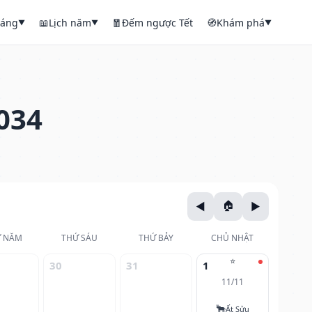
háng
📖
Lịch năm
🧧
Đếm ngược Tết
🧭
Khám phá
▼
▼
▼
034
 NĂM
THỨ SÁU
THỨ BẢY
CHỦ NHẬT
⭐
30
31
1
11/11
🐂
Ất Sửu