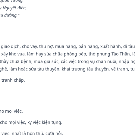
 Quân vương.
y Nguyệt điện,
ều đường.”
, giao dịch, cho vay, thu nợ, mua hàng, bán hàng, xuất hành, đi tà
 xây kho vựa, làm hay sửa chữa phòng bếp, thờ phụng Táo Thần, lắp
thầy chữa bệnh, mua gia súc, các việc trong vụ chăn nuôi, nhập học
hệ, làm hoặc sửa tàu thuyền, khai trương tàu thuyền, vẽ tranh, tu 
, tranh chấp.
ho mọi việc.
cho mọi việc, kỵ việc kiện tụng.
 việc, nhất là hôn thú, cưới hỏi.