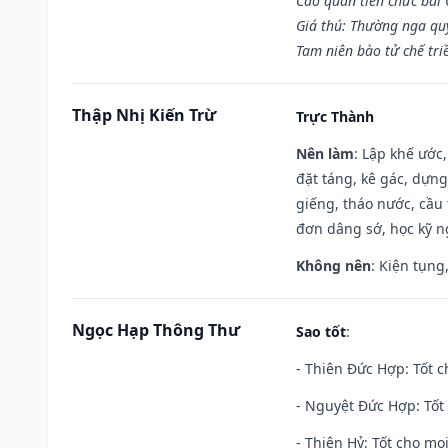
Cao quan tiến chức bái
Giá thú: Thường nga qu
Tam niên bào tử chế tri
Thập Nhị Kiến Trừ
Trực Thành
Nên làm
: Lập khế ước
đặt táng, kê gác, dựng
giếng, tháo nước, cầu 
đơn dâng sớ, học kỹ ng
Không nên
: Kiện tụng
Ngọc Hạp Thông Thư
Sao tốt
:
- Thiên Đức Hợp: Tốt c
- Nguyệt Đức Hợp: Tốt 
- Thiên Hỷ: Tốt cho mọi