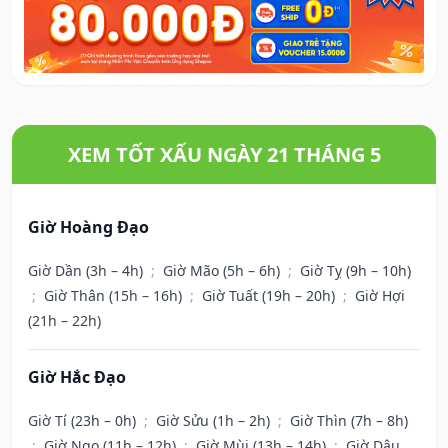
XEM TỐT XẤU NGÀY 21 THÁNG 5
Giờ Hoàng Đạo
Giờ Dần (3h – 4h)
;
Giờ Mão (5h – 6h)
;
Giờ Tỵ (9h – 10h)
;
Giờ Thân (15h – 16h)
;
Giờ Tuất (19h – 20h)
;
Giờ Hợi
(21h – 22h)
Giờ Hắc Đạo
Giờ Tí (23h – 0h)
;
Giờ Sửu (1h – 2h)
;
Giờ Thìn (7h – 8h)
;
Giờ Ngọ (11h – 12h)
;
Giờ Mùi (13h – 14h)
;
Giờ Dậu