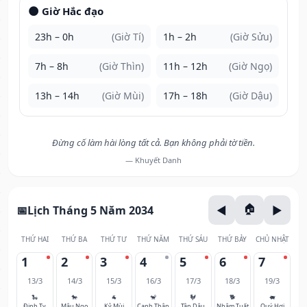
🌑 Giờ Hắc đạo
23h – 0h
(Giờ Tí)
1h – 2h
(Giờ Sửu)
7h – 8h
(Giờ Thìn)
11h – 12h
(Giờ Ngọ)
13h – 14h
(Giờ Mùi)
17h – 18h
(Giờ Dậu)
Đừng cố làm hài lòng tất cả. Bạn không phải tờ tiền.
— Khuyết Danh
Lịch Tháng 5 Năm 2034
THỨ HAI
THỨ BA
THỨ TƯ
THỨ NĂM
THỨ SÁU
THỨ BẢY
CHỦ NHẬT
1
2
3
4
5
6
7
13/3
14/3
15/3
16/3
17/3
18/3
19/3
🐍
🐎
🐐
🐒
🐓
🐕
🐖
Đinh Tỵ
Mậu Ngọ
Kỷ Mùi
Canh Thân
Tân Dậu
Nhâm Tuất
Quý Hợi