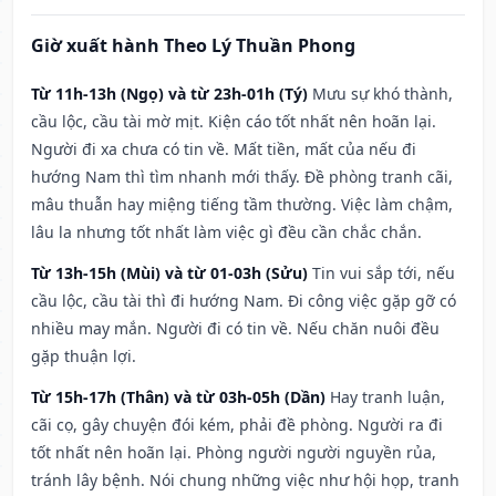
Giờ xuất hành Theo Lý Thuần Phong
Từ 11h-13h (Ngọ) và từ 23h-01h (Tý)
Mưu sự khó thành,
cầu lộc, cầu tài mờ mịt. Kiện cáo tốt nhất nên hoãn lại.
Người đi xa chưa có tin về. Mất tiền, mất của nếu đi
hướng Nam thì tìm nhanh mới thấy. Đề phòng tranh cãi,
mâu thuẫn hay miệng tiếng tầm thường. Việc làm chậm,
lâu la nhưng tốt nhất làm việc gì đều cần chắc chắn.
Từ 13h-15h (Mùi) và từ 01-03h (Sửu)
Tin vui sắp tới, nếu
cầu lộc, cầu tài thì đi hướng Nam. Đi công việc gặp gỡ có
nhiều may mắn. Người đi có tin về. Nếu chăn nuôi đều
gặp thuận lợi.
Từ 15h-17h (Thân) và từ 03h-05h (Dần)
Hay tranh luận,
cãi cọ, gây chuyện đói kém, phải đề phòng. Người ra đi
tốt nhất nên hoãn lại. Phòng người người nguyền rủa,
tránh lây bệnh. Nói chung những việc như hội họp, tranh