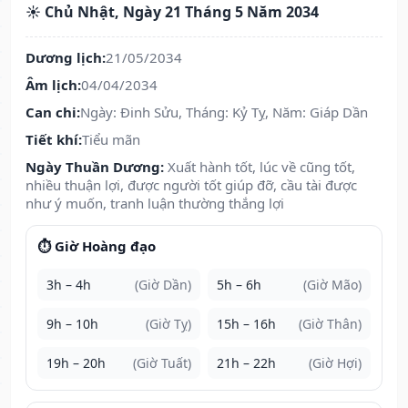
☀️ Chủ Nhật, Ngày 21 Tháng 5 Năm 2034
Dương lịch:
21/05/2034
Âm lịch:
04/04/2034
Can chi:
Ngày: Đinh Sửu, Tháng: Kỷ Tỵ, Năm: Giáp Dần
Tiết khí:
Tiểu mãn
Ngày Thuần Dương:
Xuất hành tốt, lúc về cũng tốt,
nhiều thuận lợi, được người tốt giúp đỡ, cầu tài được
như ý muốn, tranh luận thường thắng lợi
⏱️ Giờ Hoàng đạo
3h – 4h
(Giờ Dần)
5h – 6h
(Giờ Mão)
9h – 10h
(Giờ Tỵ)
15h – 16h
(Giờ Thân)
19h – 20h
(Giờ Tuất)
21h – 22h
(Giờ Hợi)