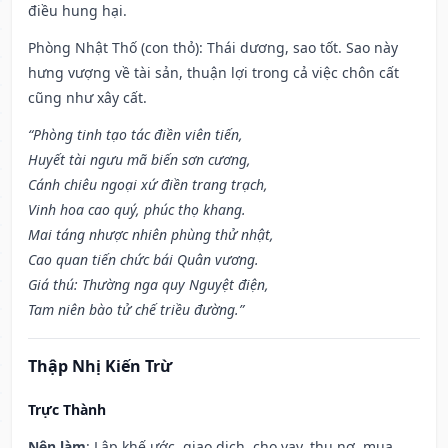
điều hung hại.
Phòng Nhật Thố (con thỏ): Thái dương, sao tốt. Sao này
hưng vượng về tài sản, thuận lợi trong cả việc chôn cất
cũng như xây cất.
“Phòng tinh tạo tác điền viên tiến,
Huyết tài ngưu mã biến sơn cương,
Cánh chiêu ngoại xứ điền trang trạch,
Vinh hoa cao quý, phúc thọ khang.
Mai táng nhược nhiên phùng thử nhật,
Cao quan tiến chức bái Quân vương.
Giá thú: Thường nga quy Nguyệt điện,
Tam niên bào tử chế triều đường.”
Thập Nhị Kiến Trừ
Trực Thành
Nên làm
: Lập khế ước, giao dịch, cho vay, thu nợ, mua