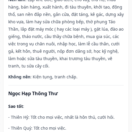
hàng, bán hàng, xuất hành, đi tàu thuyền, khởi tạo, động
thổ, san nền đắp nền, gắn cửa, đặt táng, kê gác, dựng xây
kho vựa, làm hay sửa chữa phòng bếp, thờ phụng Táo
Thần, lắp đặt máy móc ( hay các loại máy ), gặt lúa, đào ao
giếng, tháo nước, cầu thầy chữa bệnh, mua gia súc, các
việc trong vụ chăn nuôi, nhập học, làm lễ cầu thân, cưới
gả, kết hôn, thuê người, nộp đơn dâng sớ, học kỹ nghệ,
làm hoặc sửa tàu thuyền, khai trương tàu thuyền, vẽ
tranh, tu sửa cây cối.
Không nên
: Kiện tụng, tranh chấp.
Ngọc Hạp Thông Thư
Sao tốt
:
- Thiên Hỷ: Tốt cho mọi việc, nhất là hôn thú, cưới hỏi.
- Thiên Quý: Tốt cho mọi việc.