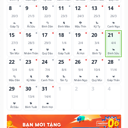
8
9
10
11
12
13
14
20/3
21/3
22/3
23/3
24/3
25/3
26/3
🐀
🐂
🐅
🐈
🐉
🐍
🐎
Giáp Tý
Ất Sửu
Bính Dần
Đinh Mão
Mậu Thìn
Kỷ Tỵ
Canh Ngọ
15
16
17
18
19
20
21
27/3
28/3
29/3
1/4
2/4
3/4
4/4
🐐
🐒
🐓
🐕
🐖
🐀
🐂
Tân Mùi
Nhâm Thân
Quý Dậu
Giáp Tuất
Ất Hợi
Bính Tý
Đinh Sửu
22
23
24
25
26
27
28
5/4
6/4
7/4
8/4
9/4
10/4
11/4
🐅
🐈
🐉
🐍
🐎
🐐
🐒
Mậu Dần
Kỷ Mão
Canh Thìn
Tân Tỵ
Nhâm Ngọ
Quý Mùi
Giáp Thân
29
30
31
1
2
3
4
12/4
13/4
14/4
🐓
🐕
🐖
Ất Dậu
Bính Tuất
Đinh Hợi