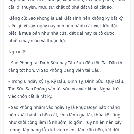
cất, đi thuyền, mưu sự, chặt cỏ phá đất và cả cắt áo.
Kiêng cữ
: Sao Phòng là Đại Kiết Tinh nên không kỵ bất kỳ
việc gì. Vì vậy, ngày này nên tiến hành các việc lớn đặc
biệt là mua bán như nhà cửa, đất đai hay xe cộ được
nhiều may mắn và thuận lợi.
Ngoại lệ
:
- Sao Phòng tại Đinh Sửu hay Tân Sửu đều tốt. Tại Dậu thì
càng tốt hơn, vì Sao Phòng Đăng Viên tại Dậu.
- Trong 6 ngày Kỷ Tỵ, Kỷ Dậu, Đinh Tỵ, Đinh Sửu, Quý Dậu,
Tân Sửu Sao Phòng vẫn tốt với mọi việc khác. Ngoại trừ
việc chôn cất là rất kỵ.
- Sao Phòng nhằm vào ngày Tỵ là Phục Đoạn Sát: chẳng
nên xuất hành, chôn cất, chia lãnh gia tài, thừa kế cũng
như khởi công làm lò nhuộm, lò gốm. Tuy nhiên nên xây
tường, lấp hang lỗ, dứt vú trẻ em, làm cầu tiêu, kết dứt