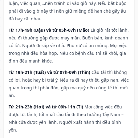
luận, việc quan,…nên tránh đi vào giờ này. Nếu bắt buộc
phải đi vào giờ này thì nên giữ miệng để hạn ché gây ẩu
đả hay cãi nhau.
Từ 17h-19h (Dậu) và từ 05h-07h (Mão)
Là giờ rất tốt lành,
nếu đi thường gặp được may mắn. Buôn bán, kinh doanh
có lời. Người đi sắp về nhà. Phụ nữ có tin mừng. Mọi việc
trong nhà đều hòa hợp. Nếu có bệnh cầu thì sẽ khỏi, gia
đình đều mạnh khỏe.
Từ 19h-21h (Tuất) và từ 07h-09h (Thìn)
Cầu tài thì không
có lợi, hoặc hay bị trái ý. Nếu ra đi hay thiệt, gặp nạn, việc
quan trọng thì phải đòn, gặp ma quỷ nên cúng tế thì mới
an.
Từ 21h-23h (Hợi) và từ 09h-11h (Tị)
Mọi công việc đều
được tốt lành, tốt nhất cầu tài đi theo hướng Tây Nam –
Nhà cửa được yên lành. Người xuất hành thì đều bình
yên.