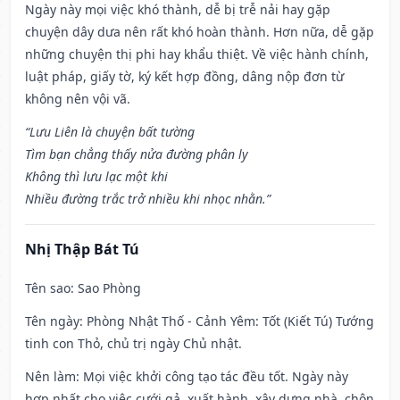
Ngày này mọi việc khó thành, dễ bị trễ nải hay gặp
chuyện dây dưa nên rất khó hoàn thành. Hơn nữa, dễ gặp
những chuyện thị phi hay khẩu thiệt. Về việc hành chính,
luật pháp, giấy tờ, ký kết hợp đồng, dâng nộp đơn từ
không nên vội vã.
“Lưu Liên là chuyện bất tường
Tìm bạn chẳng thấy nửa đường phân ly
Không thì lưu lạc một khi
Nhiều đường trắc trở nhiều khi nhọc nhằn.”
Nhị Thập Bát Tú
Tên sao
: Sao Phòng
Tên ngày
: Phòng Nhật Thố - Cảnh Yêm: Tốt (Kiết Tú) Tướng
tinh con Thỏ, chủ trị ngày Chủ nhật.
Nên làm
: Mọi việc khởi công tạo tác đều tốt. Ngày này
hợp nhất cho việc cưới gả, xuất hành, xây dựng nhà, chôn