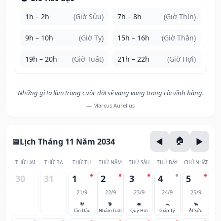
1h – 2h
(Giờ Sửu)
7h – 8h
(Giờ Thìn)
9h – 10h
(Giờ Tỵ)
15h – 16h
(Giờ Thân)
19h – 20h
(Giờ Tuất)
21h – 22h
(Giờ Hợi)
Những gì ta làm trong cuộc đời sẽ vang vọng trong cõi vĩnh hằng.
— Marcus Aurelius
Lịch Tháng 11 Năm 2034
THỨ HAI
THỨ BA
THỨ TƯ
THỨ NĂM
THỨ SÁU
THỨ BẢY
CHỦ NHẬT
30
31
1
2
3
4
5
21/9
22/9
23/9
24/9
25/9
🐓
🐕
🐖
🐀
🐂
Tân Dậu
Nhâm Tuất
Quý Hợi
Giáp Tý
Ất Sửu