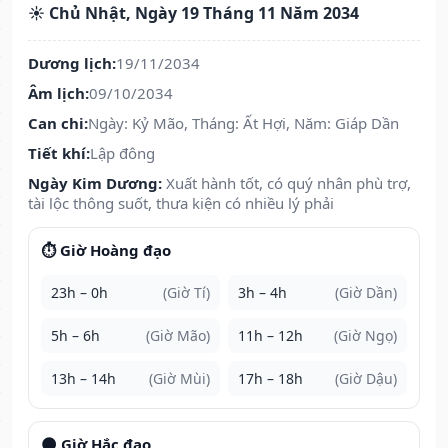
☀️ Chủ Nhật, Ngày 19 Tháng 11 Năm 2034
Dương lịch:
19/11/2034
Âm lịch:
09/10/2034
Can chi:
Ngày: Kỷ Mão, Tháng: Ất Hợi, Năm: Giáp Dần
Tiết khí:
Lập đông
Ngày Kim Dương:
Xuất hành tốt, có quý nhân phù trợ,
tài lộc thông suốt, thưa kiện có nhiều lý phải
⏱️ Giờ Hoàng đạo
23h – 0h
(Giờ Tí)
3h – 4h
(Giờ Dần)
5h – 6h
(Giờ Mão)
11h – 12h
(Giờ Ngọ)
13h – 14h
(Giờ Mùi)
17h – 18h
(Giờ Dậu)
🌑 Giờ Hắc đạo