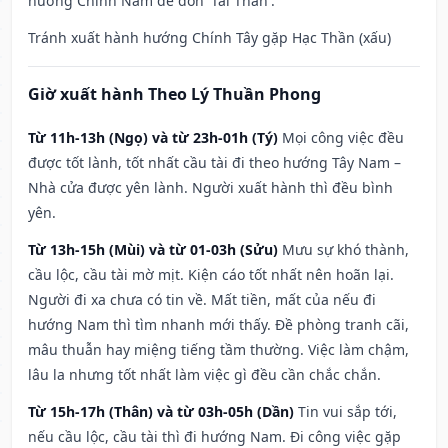
hướng Chính Nam để đón 'Tài Thần'.
Tránh xuất hành hướng Chính Tây gặp Hạc Thần (xấu)
Giờ xuất hành Theo Lý Thuần Phong
Từ 11h-13h (Ngọ) và từ 23h-01h (Tý)
Mọi công việc đều
được tốt lành, tốt nhất cầu tài đi theo hướng Tây Nam –
Nhà cửa được yên lành. Người xuất hành thì đều bình
yên.
Từ 13h-15h (Mùi) và từ 01-03h (Sửu)
Mưu sự khó thành,
cầu lộc, cầu tài mờ mịt. Kiện cáo tốt nhất nên hoãn lại.
Người đi xa chưa có tin về. Mất tiền, mất của nếu đi
hướng Nam thì tìm nhanh mới thấy. Đề phòng tranh cãi,
mâu thuẫn hay miệng tiếng tầm thường. Việc làm chậm,
lâu la nhưng tốt nhất làm việc gì đều cần chắc chắn.
Từ 15h-17h (Thân) và từ 03h-05h (Dần)
Tin vui sắp tới,
nếu cầu lộc, cầu tài thì đi hướng Nam. Đi công việc gặp