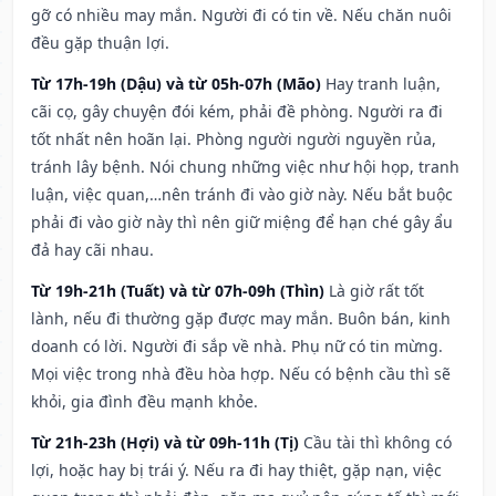
gỡ có nhiều may mắn. Người đi có tin về. Nếu chăn nuôi
đều gặp thuận lợi.
Từ 17h-19h (Dậu) và từ 05h-07h (Mão)
Hay tranh luận,
cãi cọ, gây chuyện đói kém, phải đề phòng. Người ra đi
tốt nhất nên hoãn lại. Phòng người người nguyền rủa,
tránh lây bệnh. Nói chung những việc như hội họp, tranh
luận, việc quan,…nên tránh đi vào giờ này. Nếu bắt buộc
phải đi vào giờ này thì nên giữ miệng để hạn ché gây ẩu
đả hay cãi nhau.
Từ 19h-21h (Tuất) và từ 07h-09h (Thìn)
Là giờ rất tốt
lành, nếu đi thường gặp được may mắn. Buôn bán, kinh
doanh có lời. Người đi sắp về nhà. Phụ nữ có tin mừng.
Mọi việc trong nhà đều hòa hợp. Nếu có bệnh cầu thì sẽ
khỏi, gia đình đều mạnh khỏe.
Từ 21h-23h (Hợi) và từ 09h-11h (Tị)
Cầu tài thì không có
lợi, hoặc hay bị trái ý. Nếu ra đi hay thiệt, gặp nạn, việc