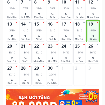
6
7
8
9
10
11
12
26/9
27/9
28/9
29/9
30/9
1/10
2/10
🐅
🐈
🐉
🐍
🐎
🐐
🐒
Bính Dần
Đinh Mão
Mậu Thìn
Kỷ Tỵ
Canh Ngọ
Tân Mùi
Nhâm Thân
13
14
15
16
17
18
19
3/10
4/10
5/10
6/10
7/10
8/10
9/10
🐓
🐕
🐖
🐀
🐂
🐅
🐈
Quý Dậu
Giáp Tuất
Ất Hợi
Bính Tý
Đinh Sửu
Mậu Dần
Kỷ Mão
20
21
22
23
24
25
26
10/10
11/10
12/10
13/10
14/10
15/10
16/10
🐉
🐍
🐎
🐐
🐒
🐓
🐕
Canh Thìn
Tân Tỵ
Nhâm Ngọ
Quý Mùi
Giáp Thân
Ất Dậu
Bính Tuất
27
28
29
30
1
2
3
17/10
18/10
19/10
20/10
🐖
🐀
🐂
🐅
Đinh Hợi
Mậu Tý
Kỷ Sửu
Canh Dần