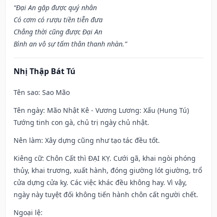
“Đại An gặp được quý nhân
Có cơm có rượu tiền tiễn đưa
Chẳng thời cũng được Đại An
Bình an vô sự tấm thân thanh nhàn.”
Nhị Thập Bát Tú
Tên sao
: Sao Mão
Tên ngày
: Mão Nhật Kê - Vương Lương: Xấu (Hung Tú)
Tướng tinh con gà, chủ trị ngày chủ nhật.
Nên làm
: Xây dựng cũng như tạo tác đều tốt.
Kiêng cữ
: Chôn Cất thì ĐẠI KỴ. Cưới gã, khai ngòi phóng
thủy, khai trương, xuất hành, đóng giường lót giường, trổ
cửa dựng cửa kỵ. Các việc khác đều không hay. Vì vậy,
ngày này tuyệt đối không tiến hành chôn cất người chết.
Ngoại lệ
: