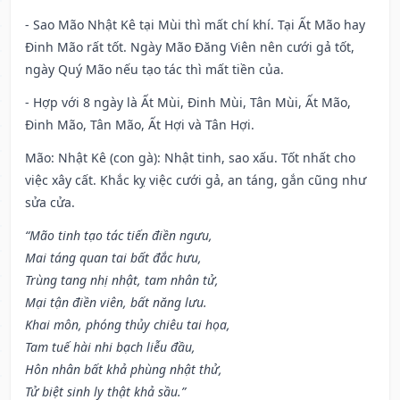
- Sao Mão Nhật Kê tại Mùi thì mất chí khí. Tại Ất Mão hay
Đinh Mão rất tốt. Ngày Mão Đăng Viên nên cưới gả tốt,
ngày Quý Mão nếu tạo tác thì mất tiền của.
- Hợp với 8 ngày là Ất Mùi, Đinh Mùi, Tân Mùi, Ất Mão,
Đinh Mão, Tân Mão, Ất Hợi và Tân Hợi.
Mão: Nhật Kê (con gà): Nhật tinh, sao xấu. Tốt nhất cho
việc xây cất. Khắc kỵ việc cưới gả, an táng, gắn cũng như
sửa cửa.
“Mão tinh tạo tác tiến điền ngưu,
Mai táng quan tai bất đắc hưu,
Trùng tang nhị nhật, tam nhân tử,
Mại tận điền viên, bất năng lưu.
Khai môn, phóng thủy chiêu tai họa,
Tam tuế hài nhi bạch liễu đầu,
Hôn nhân bất khả phùng nhật thử,
Tử biệt sinh ly thật khả sầu.”