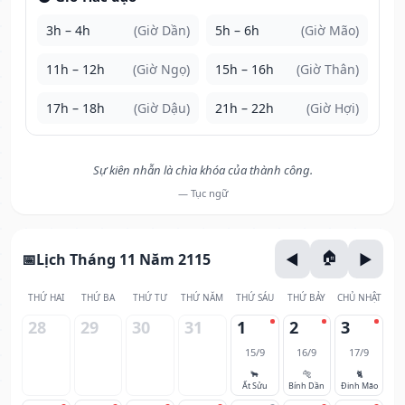
3h – 4h
(Giờ Dần)
5h – 6h
(Giờ Mão)
11h – 12h
(Giờ Ngọ)
15h – 16h
(Giờ Thân)
17h – 18h
(Giờ Dậu)
21h – 22h
(Giờ Hợi)
Sự kiên nhẫn là chìa khóa của thành công.
— Tục ngữ
Lịch Tháng 11 Năm 2115
THỨ HAI
THỨ BA
THỨ TƯ
THỨ NĂM
THỨ SÁU
THỨ BẢY
CHỦ NHẬT
28
29
30
31
1
2
3
15/9
16/9
17/9
🐂
🐅
🐈
Ất Sửu
Bính Dần
Đinh Mão