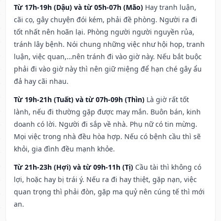
Từ 17h-19h (Dậu) và từ 05h-07h (Mão)
Hay tranh luận,
cãi cọ, gây chuyện đói kém, phải đề phòng. Người ra đi
tốt nhất nên hoãn lại. Phòng người người nguyền rủa,
tránh lây bệnh. Nói chung những việc như hội họp, tranh
luận, việc quan,…nên tránh đi vào giờ này. Nếu bắt buộc
phải đi vào giờ này thì nên giữ miệng để hạn ché gây ẩu
đả hay cãi nhau.
Từ 19h-21h (Tuất) và từ 07h-09h (Thìn)
Là giờ rất tốt
lành, nếu đi thường gặp được may mắn. Buôn bán, kinh
doanh có lời. Người đi sắp về nhà. Phụ nữ có tin mừng.
Mọi việc trong nhà đều hòa hợp. Nếu có bệnh cầu thì sẽ
khỏi, gia đình đều mạnh khỏe.
Từ 21h-23h (Hợi) và từ 09h-11h (Tị)
Cầu tài thì không có
lợi, hoặc hay bị trái ý. Nếu ra đi hay thiệt, gặp nạn, việc
quan trọng thì phải đòn, gặp ma quỷ nên cúng tế thì mới
an.