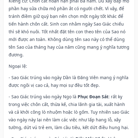
Kiêng cữ
: Chôn cất hoạn nạn phải ba năm. Dù xây đắp mộ
phần hay sửa chữa mộ phần ắt có người chết. Vì vậy, để
tránh điềm giữ quý bạn nên chọn một ngày tốt khác để
tiến hành chôn cất. Sinh con nhằm ngày Sao Giác chiếu
thì sẽ khó nuôi. Tốt nhất đặt tên con theo tên của Sao nó
mới được an toàn. Không dùng tên sao này có thể dùng
tên Sao của tháng hay của năm cũng mang ý nghĩa tương
đương.
Ngoại lệ
:
- Sao Giác trúng vào ngày Dần là Đăng Viên mang ý nghĩa
được ngôi vị cao cả, hay mọi sự đều tốt đẹp.
- Sao Giác trúng vào ngày Ngọ là
Phục Đoạn Sát
: rất kỵ
trong việc chôn cất, thừa kế, chia lãnh gia tài, xuất hành
và cả khởi công lò nhuộm hoặc lò gốm. Tuy nhiên sao Giác
vào ngày này lại nên làm các việc như lấp hang lỗ, xây
tường, dứt vú trẻ em, làm cầu tiêu, kết dứt điều hung hại.