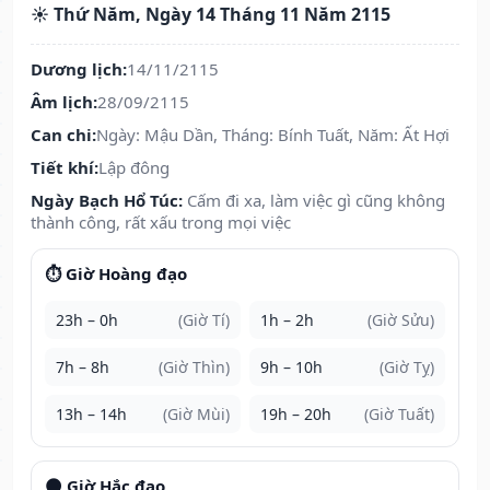
☀️ Thứ Năm, Ngày 14 Tháng 11 Năm 2115
Dương lịch:
14/11/2115
Âm lịch:
28/09/2115
Can chi:
Ngày: Mậu Dần, Tháng: Bính Tuất, Năm: Ất Hợi
Tiết khí:
Lập đông
Ngày Bạch Hổ Túc:
Cấm đi xa, làm việc gì cũng không
thành công, rất xấu trong mọi việc
⏱️ Giờ Hoàng đạo
23h – 0h
(Giờ Tí)
1h – 2h
(Giờ Sửu)
7h – 8h
(Giờ Thìn)
9h – 10h
(Giờ Tỵ)
13h – 14h
(Giờ Mùi)
19h – 20h
(Giờ Tuất)
🌑 Giờ Hắc đạo