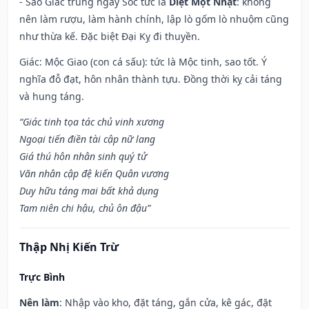
- Sao Giác trúng ngày Sóc tức là
Diệt Một Nhật
: không
nên làm rượu, làm hành chính, lập lò gốm lò nhuộm cũng
như thừa kế. Đặc biệt Đại Kỵ đi thuyền.
Giác: Mộc Giao (con cá sấu): tức là Mộc tinh, sao tốt. Ý
nghĩa đỗ đạt, hôn nhân thành tựu. Đồng thời kỵ cải táng
và hung táng.
“Giác tinh tọa tác chủ vinh xương
Ngoại tiến điền tài cập nữ lang
Giá thú hôn nhân sinh quý tử
Văn nhân cập đệ kiến Quân vương
Duy hữu táng mai bất khả dụng
Tam niên chi hậu, chủ ôn đậu”
Thập Nhị Kiến Trừ
Trực Bình
Nên làm
: Nhập vào kho, đặt táng, gắn cửa, kê gác, đặt