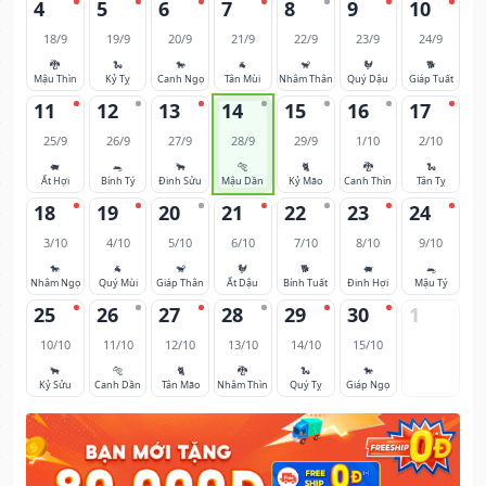
4
5
6
7
8
9
10
18/9
19/9
20/9
21/9
22/9
23/9
24/9
🐉
🐍
🐎
🐐
🐒
🐓
🐕
Mậu Thìn
Kỷ Tỵ
Canh Ngọ
Tân Mùi
Nhâm Thân
Quý Dậu
Giáp Tuất
11
12
13
14
15
16
17
25/9
26/9
27/9
28/9
29/9
1/10
2/10
🐖
🐀
🐂
🐅
🐈
🐉
🐍
Ất Hợi
Bính Tý
Đinh Sửu
Mậu Dần
Kỷ Mão
Canh Thìn
Tân Tỵ
18
19
20
21
22
23
24
3/10
4/10
5/10
6/10
7/10
8/10
9/10
🐎
🐐
🐒
🐓
🐕
🐖
🐀
Nhâm Ngọ
Quý Mùi
Giáp Thân
Ất Dậu
Bính Tuất
Đinh Hợi
Mậu Tý
25
26
27
28
29
30
1
10/10
11/10
12/10
13/10
14/10
15/10
🐂
🐅
🐈
🐉
🐍
🐎
Kỷ Sửu
Canh Dần
Tân Mão
Nhâm Thìn
Quý Tỵ
Giáp Ngọ