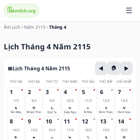
🗓️
Amlich.org
Âm Lịch
>
Năm 2115
>
Tháng 4
Lịch Tháng 4 Năm 2115
Lịch Tháng 4 Năm 2115
THỨ HAI
THỨ BA
THỨ TƯ
THỨ NĂM
THỨ SÁU
THỨ BẢY
CHỦ NHẬT
1
2
3
4
5
6
7
7/3
8/3
9/3
10/3
11/3
12/3
13/3
🐈
🐉
🐍
🐎
🐐
🐒
🐓
Tân Mão
Nhâm Thìn
Quý Tỵ
Giáp Ngọ
Ất Mùi
Bính Thân
Đinh Dậu
8
9
10
11
12
13
14
14/3
15/3
16/3
17/3
18/3
19/3
20/3
🐕
🐖
🐀
🐂
🐅
🐈
🐉