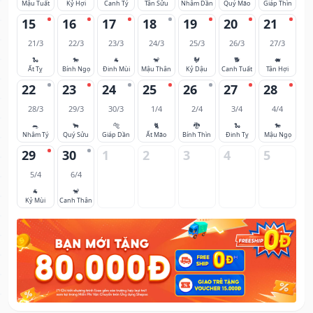
Mậu Tuất
Kỷ Hợi
Canh Tý
Tân Sửu
Nhâm Dần
Quý Mão
Giáp Thìn
15
16
17
18
19
20
21
21/3
22/3
23/3
24/3
25/3
26/3
27/3
🐍
🐎
🐐
🐒
🐓
🐕
🐖
Ất Tỵ
Bính Ngọ
Đinh Mùi
Mậu Thân
Kỷ Dậu
Canh Tuất
Tân Hợi
22
23
24
25
26
27
28
28/3
29/3
30/3
1/4
2/4
3/4
4/4
🐀
🐂
🐅
🐈
🐉
🐍
🐎
Nhâm Tý
Quý Sửu
Giáp Dần
Ất Mão
Bính Thìn
Đinh Tỵ
Mậu Ngọ
29
30
1
2
3
4
5
5/4
6/4
🐐
🐒
Kỷ Mùi
Canh Thân