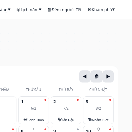
háng
📖
Lịch năm
🧧
Đếm ngược Tết
🧭
Khám phá
▼
▼
▼
 NĂM
THỨ SÁU
THỨ BẢY
CHỦ NHẬT
1
2
3
6/2
7/2
8/2
🐒
🐓
🐕
Canh Thân
Tân Dậu
Nhâm Tuất
⭐
🌕
8
9
10