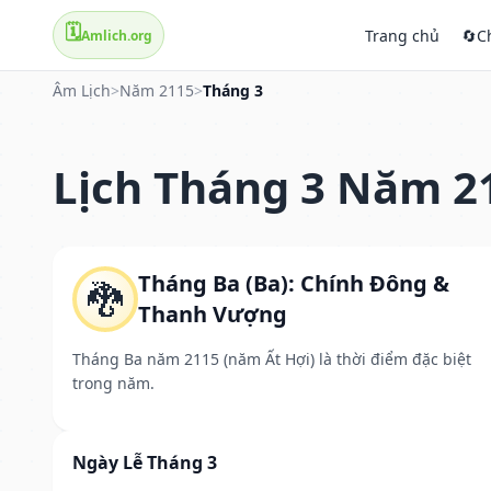
🗓️
Trang chủ
🔄
C
Amlich.org
Âm Lịch
>
Năm 2115
>
Tháng 3
Lịch Tháng 3 Năm 2
Tháng Ba (Ba): Chính Đông &
🐉
Thanh Vượng
Tháng Ba năm 2115 (năm Ất Hợi) là thời điểm đặc biệt
trong năm.
Ngày Lễ Tháng 3