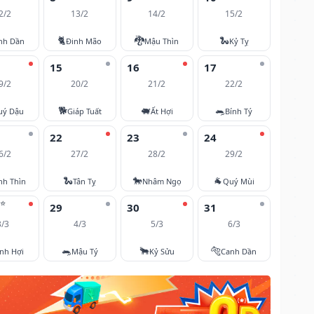
2/2
13/2
14/2
15/2
🐈
🐉
🐍
nh Dần
Đinh Mão
Mậu Thìn
Kỷ Tỵ
15
16
17
9/2
20/2
21/2
22/2
🐕
🐖
🐀
uý Dậu
Giáp Tuất
Ất Hợi
Bính Tý
22
23
24
6/2
27/2
28/2
29/2
🐍
🐎
🐐
nh Thìn
Tân Tỵ
Nhâm Ngọ
Quý Mùi
⭐
29
30
31
3/3
4/3
5/3
6/3
🐀
🐂
🐅
nh Hợi
Mậu Tý
Kỷ Sửu
Canh Dần