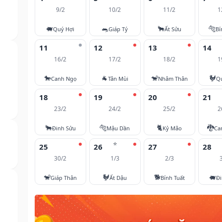
9/2
10/2
11/2
1
🐖
🐀
🐂
🐅
Quý Hợi
Giáp Tý
Ất Sửu
Bí
11
12
13
14
16/2
17/2
18/2
1
🐎
🐐
🐒
🐓
Canh Ngọ
Tân Mùi
Nhâm Thân
Q
18
19
20
21
23/2
24/2
25/2
2
🐂
🐅
🐈
🐉
Đinh Sửu
Mậu Dần
Kỷ Mão
Ca
⭐
25
26
27
28
30/2
1/3
2/3
🐒
🐓
🐕
🐖
Giáp Thân
Ất Dậu
Bính Tuất
Đi