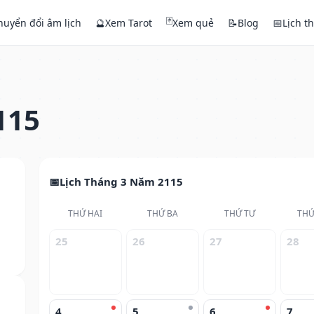
🃏
huyển đổi âm lịch
🔮
Xem Tarot
Xem quẻ
📝
Blog
📅
Lịch t
115
Lịch Tháng 3 Năm 2115
THỨ HAI
THỨ BA
THỨ TƯ
THỨ
25
26
27
28
4
5
6
7