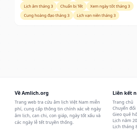
Lịch âm tháng 3
Chuẩn bị Tết
Xem ngày tốt tháng 3
Cung hoàng đạo tháng 3
Lịch vạn niên tháng 3
Về Amlich.org
Liên kết 
Trang web tra cứu âm lịch Việt Nam miễn
Trang chủ
Chuyển đổi 
phí, cung cấp thông tin chính xác về ngày
Gieo quẻ hỏ
âm lịch, can chi, con giáp, ngày tốt xấu và
Lịch năm 2
các ngày lễ tết truyền thống.
Lịch tháng 