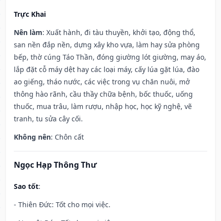
Trực Khai
Nên làm
: Xuất hành, đi tàu thuyền, khởi tạo, động thổ,
san nền đắp nền, dựng xây kho vựa, làm hay sửa phòng
bếp, thờ cúng Táo Thần, đóng giường lót giường, may áo,
lắp đặt cỗ máy dệt hay các loại máy, cấy lúa gặt lúa, đào
ao giếng, tháo nước, các việc trong vụ chăn nuôi, mở
thông hào rãnh, cầu thầy chữa bệnh, bốc thuốc, uống
thuốc, mua trâu, làm rượu, nhập học, học kỹ nghệ, vẽ
tranh, tu sửa cây cối.
Không nên
: Chôn cất
Ngọc Hạp Thông Thư
Sao tốt
:
- Thiên Đức: Tốt cho mọi việc.