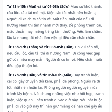
Từ 13h-15h (Mùi) và từ 01-03h (Sửu)
Mưu sự khó thành,
cầu lộc, cầu tài mờ mịt. Kiện cáo tốt nhất nên hoãn lại.
Người đi xa chưa có tin về. Mất tiền, mất của nếu đi
hướng Nam thì tìm nhanh mới thấy. Đề phòng tranh cãi,
mâu thuẫn hay miệng tiếng tầm thường. Việc làm chậm,
lâu la nhưng tốt nhất làm việc gì đều cần chắc chắn.
Từ 15h-17h (Thân) và từ 03h-05h (Dần)
Tin vui sắp tới,
nếu cầu lộc, cầu tài thì đi hướng Nam. Đi công việc gặp
gỡ có nhiều may mắn. Người đi có tin về. Nếu chăn nuôi
đều gặp thuận lợi.
Từ 17h-19h (Dậu) và từ 05h-07h (Mão)
Hay tranh luận,
cãi cọ, gây chuyện đói kém, phải đề phòng. Người ra đi
tốt nhất nên hoãn lại. Phòng người người nguyền rủa,
tránh lây bệnh. Nói chung những việc như hội họp, tranh
luận, việc quan,…nên tránh đi vào giờ này. Nếu bắt buộc
phải đi vào giờ này thì nên giữ miệng để hạn ché gây ẩu