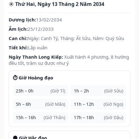
☀️ Thứ Hai, Ngày 13 Tháng 2 Năm 2034
Dương lịch:
13/02/2034
Âm lịch:
25/12/2033
Can chi:
Ngày: Canh Tý, Tháng: Ất Sửu, Năm: Quý Sửu
Tiết khí:
Lập xuân
Ngày Thanh Long Kiếp:
Xuất hành 4 phương, 8 hướng
đều tốt, trăm sự được như ý
⏱️ Giờ Hoàng đạo
23h – 0h
(Giờ Tí)
1h – 2h
(Giờ Sửu)
5h – 6h
(Giờ Mão)
11h – 12h
(Giờ Ngọ)
15h – 16h
(Giờ Thân)
17h – 18h
(Giờ Dậu)
🌑 Giờ Hắc đạo