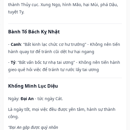
thành Thủy cục. Xung Ngọ, hình Mão, hại Mùi, phá Dậu,
tuyệt Tỵ.
Bành Tổ Bách Kỵ Nhật
-
Canh
: “Bất kinh lạc chức cơ hư trướng” - Không nên tiến
hành quay tơ để tránh cũi dệt hư hại ngang
-
Tý
: “Bất vấn bốc tự nhạ tai ương” - Không nên tiến hành
gieo quẻ hỏi việc để tránh tự rước lấy tai ương
Khổng Minh Lục Diệu
Ngày:
Đại An
- tức ngày Cát.
Là ngày tốt, mọi việc đều được yên tâm, hành sự thành
công.
“Đại An gặp được quý nhân