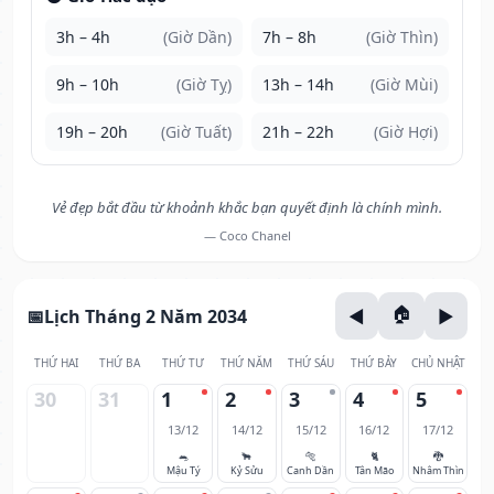
3h – 4h
(Giờ Dần)
7h – 8h
(Giờ Thìn)
9h – 10h
(Giờ Tỵ)
13h – 14h
(Giờ Mùi)
19h – 20h
(Giờ Tuất)
21h – 22h
(Giờ Hợi)
Vẻ đẹp bắt đầu từ khoảnh khắc bạn quyết định là chính mình.
— Coco Chanel
Lịch Tháng 2 Năm 2034
THỨ HAI
THỨ BA
THỨ TƯ
THỨ NĂM
THỨ SÁU
THỨ BẢY
CHỦ NHẬT
30
31
1
2
3
4
5
13/12
14/12
15/12
16/12
17/12
🐀
🐂
🐅
🐈
🐉
Mậu Tý
Kỷ Sửu
Canh Dần
Tân Mão
Nhâm Thìn