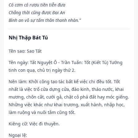
Có cơm có rượu tiền tiễn đưa
Chẳng thời cũng được Đại An
Bình an vô sự tấm thân thanh nhàn.”
Nhị Thập Bát Tú
Tên sao
: Sao Tất
Tên ngày
: Tất Nguyệt Ô - Trần Tuấn: Tốt (Kiết Tú) Tướng
tinh con quạ, chủ trị ngày thứ 2.
Nên làm
: Khởi công tạo tác bất kể việc chi đều tốt. Tốt
nhất là việc trổ cửa dựng cửa, đào kinh, tháo nước, khai
mương, chôn cất, cưới gả, chặt cỏ phá đất hay móc giếng.
Những việc khác như khai trương, xuất hành, nhập học,
làm ruộng và nuôi tằm cũng tốt.
Kiêng cữ
: Việc đi thuyền.
Ngoại lệ
: