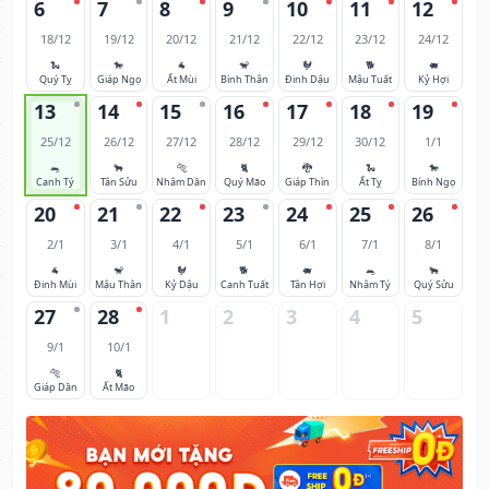
6
7
8
9
10
11
12
18/12
19/12
20/12
21/12
22/12
23/12
24/12
🐍
🐎
🐐
🐒
🐓
🐕
🐖
Quý Tỵ
Giáp Ngọ
Ất Mùi
Bính Thân
Đinh Dậu
Mậu Tuất
Kỷ Hợi
13
14
15
16
17
18
19
25/12
26/12
27/12
28/12
29/12
30/12
1/1
🐀
🐂
🐅
🐈
🐉
🐍
🐎
Canh Tý
Tân Sửu
Nhâm Dần
Quý Mão
Giáp Thìn
Ất Tỵ
Bính Ngọ
20
21
22
23
24
25
26
2/1
3/1
4/1
5/1
6/1
7/1
8/1
🐐
🐒
🐓
🐕
🐖
🐀
🐂
Đinh Mùi
Mậu Thân
Kỷ Dậu
Canh Tuất
Tân Hợi
Nhâm Tý
Quý Sửu
27
28
1
2
3
4
5
9/1
10/1
🐅
🐈
Giáp Dần
Ất Mão