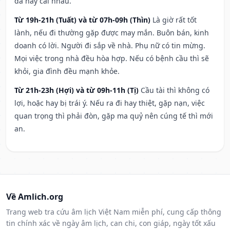
đả hay cãi nhau.
Từ 19h-21h (Tuất) và từ 07h-09h (Thìn)
Là giờ rất tốt
lành, nếu đi thường gặp được may mắn. Buôn bán, kinh
doanh có lời. Người đi sắp về nhà. Phụ nữ có tin mừng.
Mọi việc trong nhà đều hòa hợp. Nếu có bệnh cầu thì sẽ
khỏi, gia đình đều mạnh khỏe.
Từ 21h-23h (Hợi) và từ 09h-11h (Tị)
Cầu tài thì không có
lợi, hoặc hay bị trái ý. Nếu ra đi hay thiệt, gặp nạn, việc
quan trọng thì phải đòn, gặp ma quỷ nên cúng tế thì mới
an.
Về Amlich.org
Trang web tra cứu âm lịch Việt Nam miễn phí, cung cấp thông
tin chính xác về ngày âm lịch, can chi, con giáp, ngày tốt xấu