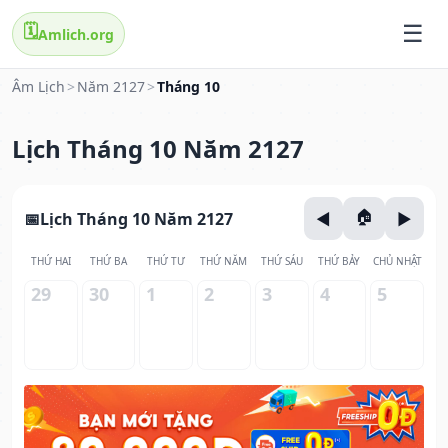
🗓️
Amlich.org
Âm Lịch
>
Năm 2127
>
Tháng 10
Lịch Tháng 10 Năm 2127
Lịch Tháng 10 Năm 2127
THỨ HAI
THỨ BA
THỨ TƯ
THỨ NĂM
THỨ SÁU
THỨ BẢY
CHỦ NHẬT
29
30
1
2
3
4
5