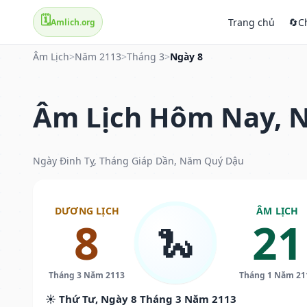
🗓️
Trang chủ
🔄
C
Amlich.org
Âm Lịch
>
Năm 2113
>
Tháng 3
>
Ngày 8
Âm Lịch Hôm Nay, N
Ngày Đinh Tỵ, Tháng Giáp Dần, Năm Quý Dậu
DƯƠNG LỊCH
ÂM LỊCH
8
21
🐍
Tháng 3 Năm 2113
Tháng 1 Năm 21
☀️ Thứ Tư, Ngày 8 Tháng 3 Năm 2113