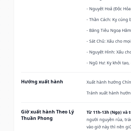
- Nguyệt Hoả (Độc Hỏa)
- Thần Cách: Kỵ cúng b
- Băng Tiêu Ngoạ Hãm:
- Sát Chủ: Xấu cho mọi
- Nguyệt Hình: Xấu cho
- Ngũ Hư: Kỵ khởi tạo, 
Hướng xuất hành
Xuất hành hướng Chín
Tránh xuất hành hướn
Giờ xuất hành Theo Lý
Từ 11h-13h (Ngọ) và t
Thuần Phong
người nguyền rủa, trá
vào giờ này thì nên g