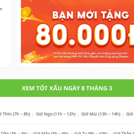
ận
XEM TỐT XẤU NGÀY 8 THÁNG 3
ờ Thìn (7h – 8h)
;
Giờ Ngọ (11h – 12h)
;
Giờ Mùi (13h – 14h)
;
Giờ
 Dần (3h – 4h)
;
Giờ Mão (5h – 6h)
;
Giờ Tỵ (9h – 10h)
;
Giờ Thân 