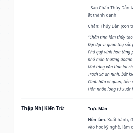
- Sao Chẩn Thủy Dẫn tạ
ắt thành danh.
Chẩn: Thủy Dẫn (con tr
“Chẩn tinh lâm thủy tạo
Đại đại vi quan thụ sắc
Phú quý vinh hoa tăng 
Khố mãn thương doanh 
Mai táng văn tinh lai ch
Trạch xá an ninh, bất k
Cánh hữu vi quan, tiên 
Hôn nhân long tử xuất 
Thập Nhị Kiến Trừ
Trực Mãn
Nên làm
: Xuất hành, 
vào học kỹ nghệ, làm 