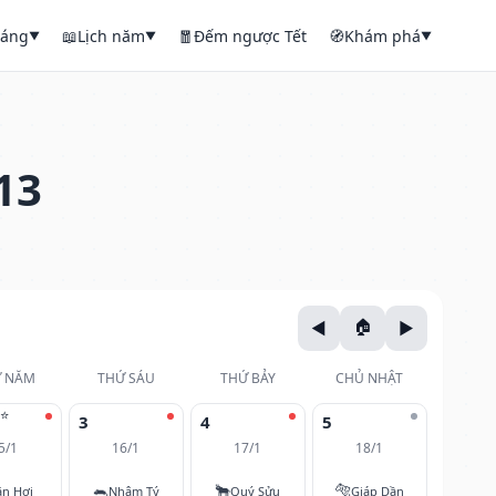
háng
📖
Lịch năm
🧧
Đếm ngược Tết
🧭
Khám phá
▼
▼
▼
13
 NĂM
THỨ SÁU
THỨ BẢY
CHỦ NHẬT
⭐
3
4
5
5/1
16/1
17/1
18/1
🐀
🐂
🐅
ân Hợi
Nhâm Tý
Quý Sửu
Giáp Dần