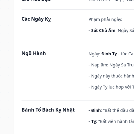
Các Ngày Kỵ
Phạm phải ngày:
-
Sát Chủ Âm
: Ngày Sá
Ngũ Hành
Ngày:
Đinh Tỵ
- tức Ca
- Nạp âm: Ngày Sa Trun
- Ngày này thuộc hành
- Ngày Tỵ lục hợp với 
Bành Tổ Bách Kỵ Nhật
-
Đinh
: “Bất thế đầu đ
-
Tỵ
: “Bất viễn hành t