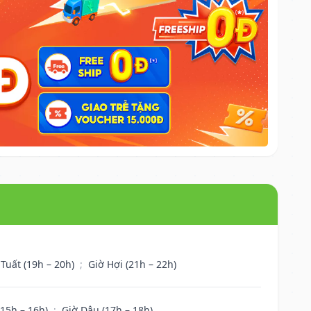
 Tuất (19h – 20h)
;
Giờ Hợi (21h – 22h)
(15h – 16h)
;
Giờ Dậu (17h – 18h)