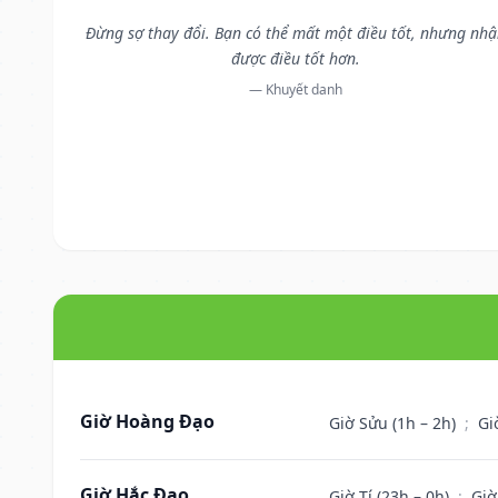
Đừng sợ thay đổi. Bạn có thể mất một điều tốt, nhưng nh
được điều tốt hơn.
— Khuyết danh
Giờ Hoàng Đạo
Giờ Sửu (1h – 2h)
;
Gi
Giờ Hắc Đạo
Giờ Tí (23h – 0h)
;
Giờ