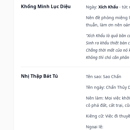
Khổng Minh Lục Diệu
Ngày:
Xích Khẩu
- tức
Nên đề phòng miệng lư
thuẫn, làm ơn nên oán
“Xích Khẩu là quả bần 
Sinh ra khẩu thiệt bàn c
Chẳng thời mất của nó 
Không thì chó cắn phân 
Nhị Thập Bát Tú
Tên sao
: Sao Chẩn
Tên ngày
: Chẩn Thủy D
Nên làm
: Mọi việc khở
cỏ phá đất, cất trại, cũ
Kiêng cữ
: Việc đi thuy
Ngoại lệ
: