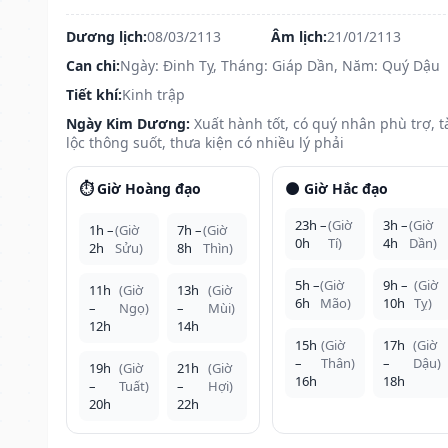
Dương lịch:
08/03/2113
Âm lịch:
21/01/2113
Can chi:
Ngày: Đinh Tỵ, Tháng: Giáp Dần, Năm: Quý Dậu
Tiết khí:
Kinh trập
Ngày Kim Dương:
Xuất hành tốt, có quý nhân phù trợ, t
lộc thông suốt, thưa kiện có nhiều lý phải
⏱️ Giờ Hoàng đạo
🌑 Giờ Hắc đạo
23h –
(Giờ
3h –
(Giờ
1h –
(Giờ
7h –
(Giờ
0h
Tí)
4h
Dần)
2h
Sửu)
8h
Thìn)
5h –
(Giờ
9h –
(Giờ
11h
(Giờ
13h
(Giờ
6h
Mão)
10h
Tỵ)
–
Ngọ)
–
Mùi)
12h
14h
15h
(Giờ
17h
(Giờ
–
Thân)
–
Dậu)
19h
(Giờ
21h
(Giờ
16h
18h
–
Tuất)
–
Hợi)
20h
22h