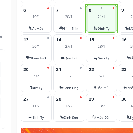
⭐
6
7
8
9
19/1
20/1
21/1
2
🐈
🐉
🐍
🐎
Ất Mão
Bính Thìn
Đinh Tỵ
M
ài
13
14
15
16
26/1
27/1
28/1
2
🐕
🐖
🐀
🐂
Nhâm Tuất
Quý Hợi
Giáp Tý
Ấ
20
21
22
23
4/2
5/2
6/2
🐍
🐎
🐐
🐒
Kỷ Tỵ
Canh Ngọ
Tân Mùi
Nh
27
28
29
30
11/2
12/2
13/2
1
🐀
🐂
🐅
🐈
Bính Tý
Đinh Sửu
Mậu Dần
K