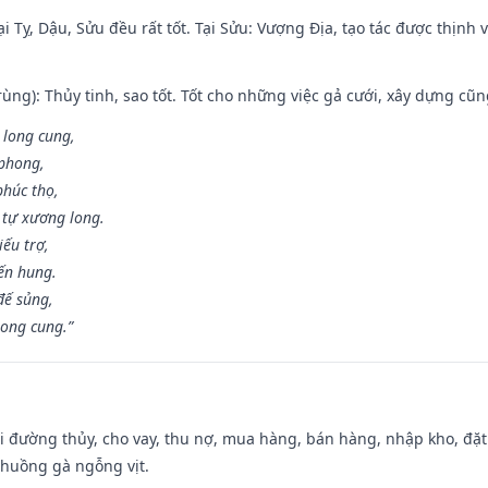
i Tỵ, Dậu, Sửu đều rất tốt. Tại Sửu: Vượng Địa, tạo tác được thịnh
ùng): Thủy tinh, sao tốt. Tốt cho những việc gả cưới, xây dựng cũ
 long cung,
 phong,
phúc thọ,
tự xương long.
iếu trợ,
iến hung.
đế sủng,
long cung.”
đi đường thủy, cho vay, thu nợ, mua hàng, bán hàng, nhập kho, đặt
chuồng gà ngỗng vịt.