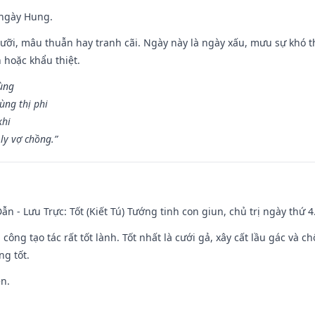
 ngày Hung.
ỡi, mâu thuẫn hay tranh cãi. Ngày này là ngày xấu, mưu sự khó thà
 hoặc khẩu thiệt.
cùng
ùng thị phi
khi
ly vợ chồng.”
ẫn - Lưu Trực: Tốt (Kiết Tú) Tướng tinh con giun, chủ trị ngày thứ 4
i công tạo tác rất tốt lành. Tốt nhất là cưới gả, xây cất lầu gác và
ng tốt.
ền.