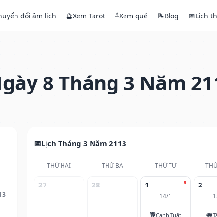
🃏
huyển đổi âm lịch
🔮
Xem Tarot
Xem quẻ
📝
Blog
📅
Lịch t
gày 8 Tháng 3 Năm 21
Lịch Tháng 3 Năm 2113
THỨ HAI
THỨ BA
THỨ TƯ
THỨ
27
28
1
2
13
14/1
1
🐕
🐖
Canh Tuất
T