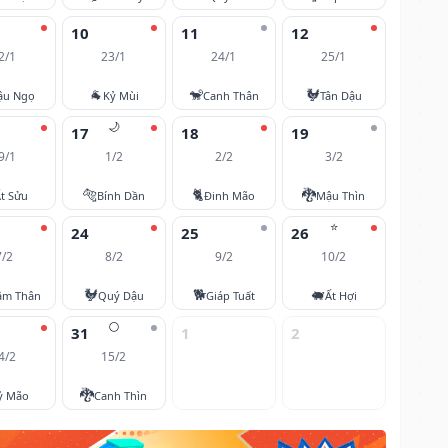
10
11
12
2/1
23/1
24/1
25/1
🐐
🐒
🐓
ậu Ngọ
Kỷ Mùi
Canh Thân
Tân Dậu
🌙
17
18
19
9/1
1/2
2/2
3/2
🐅
🐈
🐉
t Sửu
Bính Dần
Đinh Mão
Mậu Thìn
⭐
24
25
26
7/2
8/2
9/2
10/2
🐓
🐕
🐖
âm Thân
Quý Dậu
Giáp Tuất
Ất Hợi
🌕
31
1
2
4/2
15/2
🐉
ỷ Mão
Canh Thìn