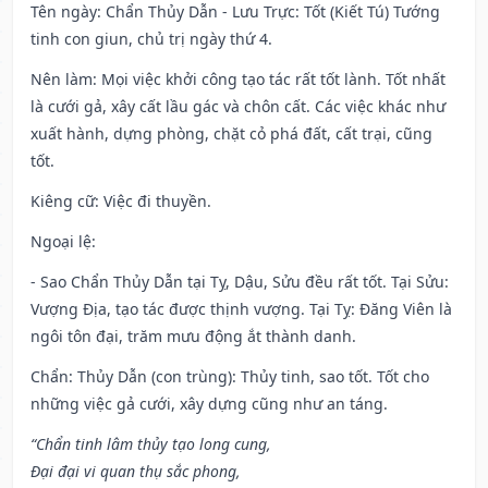
Tên ngày
: Chẩn Thủy Dẫn - Lưu Trực: Tốt (Kiết Tú) Tướng
tinh con giun, chủ trị ngày thứ 4.
Nên làm
: Mọi việc khởi công tạo tác rất tốt lành. Tốt nhất
là cưới gả, xây cất lầu gác và chôn cất. Các việc khác như
xuất hành, dựng phòng, chặt cỏ phá đất, cất trại, cũng
tốt.
Kiêng cữ
: Việc đi thuyền.
Ngoại lệ
:
- Sao Chẩn Thủy Dẫn tại Tỵ, Dậu, Sửu đều rất tốt. Tại Sửu:
Vượng Địa, tạo tác được thịnh vượng. Tại Tỵ: Đăng Viên là
ngôi tôn đại, trăm mưu động ắt thành danh.
Chẩn: Thủy Dẫn (con trùng): Thủy tinh, sao tốt. Tốt cho
những việc gả cưới, xây dựng cũng như an táng.
“Chẩn tinh lâm thủy tạo long cung,
Đại đại vi quan thụ sắc phong,