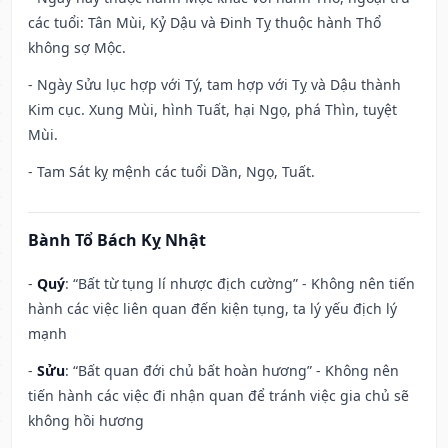
các tuổi: Tân Mùi, Kỷ Dậu và Đinh Tỵ thuộc hành Thổ
không sợ Mộc.
- Ngày Sửu lục hợp với Tý, tam hợp với Tỵ và Dậu thành
Kim cục. Xung Mùi, hình Tuất, hại Ngọ, phá Thìn, tuyệt
Mùi.
- Tam Sát kỵ mệnh các tuổi Dần, Ngọ, Tuất.
Bành Tổ Bách Kỵ Nhật
-
Quý
: “Bất từ tụng lí nhược địch cường” - Không nên tiến
hành các việc liên quan đến kiện tụng, ta lý yếu địch lý
mạnh
-
Sửu
: “Bất quan đới chủ bất hoàn hương” - Không nên
tiến hành các việc đi nhận quan để tránh việc gia chủ sẽ
không hồi hương