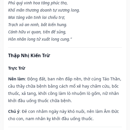
Phú quý vinh hoa tăng phúc thọ,
Khố mãn thương doanh tự xương long.
Mai táng văn tinh lai chiếu trợ,
Trạch xá an ninh, bất kiến hung.
Cánh hữu vi quan, tiên đế sủng,
Hôn nhân long tử xuất long cung.”
Thập Nhị Kiến Trừ
Trực Trừ
Nên làm
: Động đất, ban nền đắp nền, thờ cúng Táo Thần,
cầu thầy chữa bệnh bằng cách mổ xẻ hay châm cứu, bốc
thuốc, xả tang, khởi công làm lò nhuộm lò gốm, nữ nhân
khởi đầu uống thuốc chữa bệnh.
Chú ý
: Đẻ con nhằm ngày này khó nuôi, nên làm Âm Đức
cho con, nam nhân kỵ khởi đầu uống thuốc.