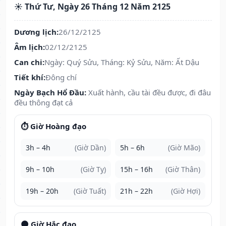
☀️ Thứ Tư, Ngày 26 Tháng 12 Năm 2125
Dương lịch:
26/12/2125
Âm lịch:
02/12/2125
Can chi:
Ngày: Quý Sửu, Tháng: Kỷ Sửu, Năm: Ất Dậu
Tiết khí:
Đông chí
Ngày Bạch Hổ Đầu:
Xuất hành, cầu tài đều được, đi đâu
đều thông đạt cả
⏱️ Giờ Hoàng đạo
3h – 4h
(Giờ Dần)
5h – 6h
(Giờ Mão)
9h – 10h
(Giờ Tỵ)
15h – 16h
(Giờ Thân)
19h – 20h
(Giờ Tuất)
21h – 22h
(Giờ Hợi)
🌑 Giờ Hắc đạo