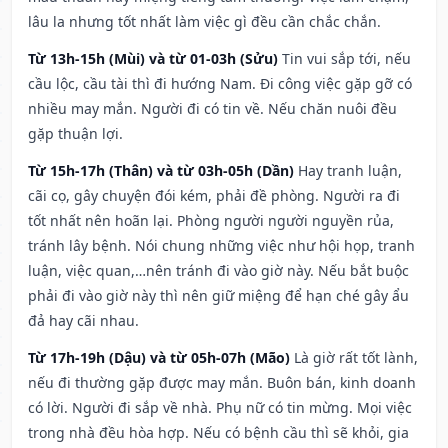
lâu la nhưng tốt nhất làm việc gì đều cần chắc chắn.
Từ 13h-15h (Mùi) và từ 01-03h (Sửu)
Tin vui sắp tới, nếu
cầu lộc, cầu tài thì đi hướng Nam. Đi công việc gặp gỡ có
nhiều may mắn. Người đi có tin về. Nếu chăn nuôi đều
gặp thuận lợi.
Từ 15h-17h (Thân) và từ 03h-05h (Dần)
Hay tranh luận,
cãi cọ, gây chuyện đói kém, phải đề phòng. Người ra đi
tốt nhất nên hoãn lại. Phòng người người nguyền rủa,
tránh lây bệnh. Nói chung những việc như hội họp, tranh
luận, việc quan,…nên tránh đi vào giờ này. Nếu bắt buộc
phải đi vào giờ này thì nên giữ miệng để hạn ché gây ẩu
đả hay cãi nhau.
Từ 17h-19h (Dậu) và từ 05h-07h (Mão)
Là giờ rất tốt lành,
nếu đi thường gặp được may mắn. Buôn bán, kinh doanh
có lời. Người đi sắp về nhà. Phụ nữ có tin mừng. Mọi việc
trong nhà đều hòa hợp. Nếu có bệnh cầu thì sẽ khỏi, gia