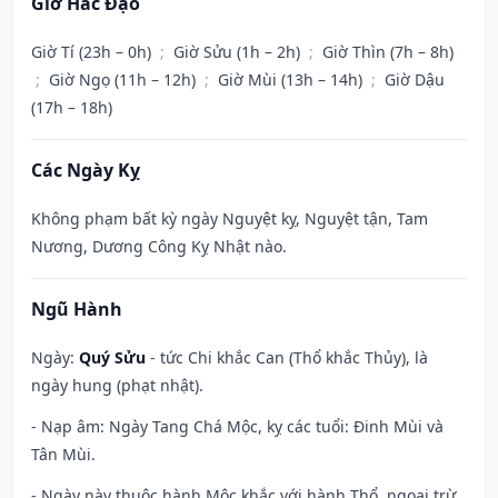
Giờ Hắc Đạo
Giờ Tí (23h – 0h)
;
Giờ Sửu (1h – 2h)
;
Giờ Thìn (7h – 8h)
;
Giờ Ngọ (11h – 12h)
;
Giờ Mùi (13h – 14h)
;
Giờ Dậu
(17h – 18h)
Các Ngày Kỵ
Không phạm bất kỳ ngày Nguyệt kỵ, Nguyệt tận, Tam
Nương, Dương Công Kỵ Nhật nào.
Ngũ Hành
Ngày:
Quý Sửu
- tức Chi khắc Can (Thổ khắc Thủy), là
ngày hung (phạt nhật).
- Nạp âm: Ngày Tang Chá Mộc, kỵ các tuổi: Đinh Mùi và
Tân Mùi.
- Ngày này thuộc hành Mộc khắc với hành Thổ, ngoại trừ