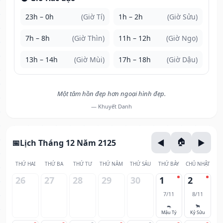
23h – 0h
(Giờ Tí)
1h – 2h
(Giờ Sửu)
7h – 8h
(Giờ Thìn)
11h – 12h
(Giờ Ngọ)
13h – 14h
(Giờ Mùi)
17h – 18h
(Giờ Dậu)
Một tâm hồn đẹp hơn ngoại hình đẹp.
— Khuyết Danh
Lịch Tháng 12 Năm 2125
THỨ HAI
THỨ BA
THỨ TƯ
THỨ NĂM
THỨ SÁU
THỨ BẢY
CHỦ NHẬT
26
27
28
29
30
1
2
7/11
8/11
🐀
🐂
Mậu Tý
Kỷ Sửu