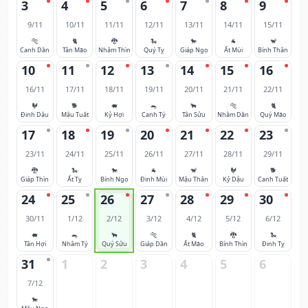
3
4
5
6
7
8
9
9/11
10/11
11/11
12/11
13/11
14/11
15/11
🐅
🐈
🐉
🐍
🐎
🐐
🐒
Canh Dần
Tân Mão
Nhâm Thìn
Quý Tỵ
Giáp Ngọ
Ất Mùi
Bính Thân
10
11
12
13
14
15
16
16/11
17/11
18/11
19/11
20/11
21/11
22/11
🐓
🐕
🐖
🐀
🐂
🐅
🐈
Đinh Dậu
Mậu Tuất
Kỷ Hợi
Canh Tý
Tân Sửu
Nhâm Dần
Quý Mão
17
18
19
20
21
22
23
23/11
24/11
25/11
26/11
27/11
28/11
29/11
🐉
🐍
🐎
🐐
🐒
🐓
🐕
Giáp Thìn
Ất Tỵ
Bính Ngọ
Đinh Mùi
Mậu Thân
Kỷ Dậu
Canh Tuất
24
25
26
27
28
29
30
30/11
1/12
2/12
3/12
4/12
5/12
6/12
🐖
🐀
🐂
🐅
🐈
🐉
🐍
Tân Hợi
Nhâm Tý
Quý Sửu
Giáp Dần
Ất Mão
Bính Thìn
Đinh Tỵ
31
1
2
3
4
5
6
7/12
🐎