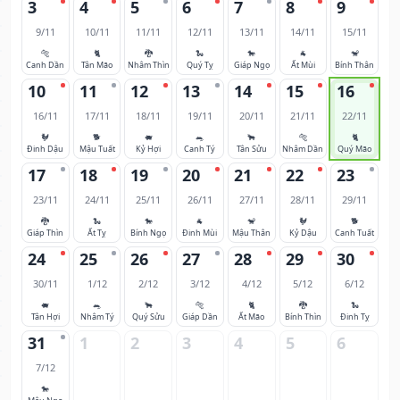
3
4
5
6
7
8
9
9/11
10/11
11/11
12/11
13/11
14/11
15/11
🐅
🐈
🐉
🐍
🐎
🐐
🐒
Canh Dần
Tân Mão
Nhâm Thìn
Quý Tỵ
Giáp Ngọ
Ất Mùi
Bính Thân
10
11
12
13
14
15
16
16/11
17/11
18/11
19/11
20/11
21/11
22/11
🐓
🐕
🐖
🐀
🐂
🐅
🐈
Đinh Dậu
Mậu Tuất
Kỷ Hợi
Canh Tý
Tân Sửu
Nhâm Dần
Quý Mão
17
18
19
20
21
22
23
23/11
24/11
25/11
26/11
27/11
28/11
29/11
🐉
🐍
🐎
🐐
🐒
🐓
🐕
Giáp Thìn
Ất Tỵ
Bính Ngọ
Đinh Mùi
Mậu Thân
Kỷ Dậu
Canh Tuất
24
25
26
27
28
29
30
30/11
1/12
2/12
3/12
4/12
5/12
6/12
🐖
🐀
🐂
🐅
🐈
🐉
🐍
Tân Hợi
Nhâm Tý
Quý Sửu
Giáp Dần
Ất Mão
Bính Thìn
Đinh Tỵ
31
1
2
3
4
5
6
7/12
🐎