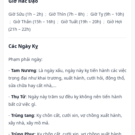
Giờ Hắc Đạo
Giờ Sửu (1h – 2h)
;
Giờ Thìn (7h – 8h)
;
Giờ Tỵ (9h – 10h)
;
Giờ Thân (15h – 16h)
;
Giờ Tuất (19h – 20h)
;
Giờ Hợi
(21h – 22h)
Các Ngày Kỵ
Phạm phải ngày:
-
Tam Nương
: Là ngày xấu, ngày này kỵ tiến hành các việc
trọng đại như khai trương, xuất hành, cưới hỏi, động thổ,
sửa chữa hay cất nhà,...
-
Thụ Tử
: Ngày này trăm sự đều kỵ không nên tiến hành
bất cứ việc gì.
-
Trùng tang
: Kỵ chôn cất, cưới xin, vợ chồng xuất hành,
xây nhà, xây mồ mả.
-
Trùng Phục
: Kỵ chôn cất, cưới xin, vợ chồng xuất hành,