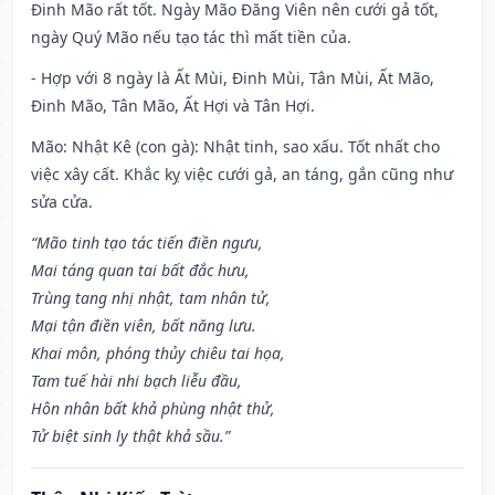
Đinh Mão rất tốt. Ngày Mão Đăng Viên nên cưới gả tốt,
ngày Quý Mão nếu tạo tác thì mất tiền của.
- Hợp với 8 ngày là Ất Mùi, Đinh Mùi, Tân Mùi, Ất Mão,
Đinh Mão, Tân Mão, Ất Hợi và Tân Hợi.
Mão: Nhật Kê (con gà): Nhật tinh, sao xấu. Tốt nhất cho
việc xây cất. Khắc kỵ việc cưới gả, an táng, gắn cũng như
sửa cửa.
“Mão tinh tạo tác tiến điền ngưu,
Mai táng quan tai bất đắc hưu,
Trùng tang nhị nhật, tam nhân tử,
Mại tận điền viên, bất năng lưu.
Khai môn, phóng thủy chiêu tai họa,
Tam tuế hài nhi bạch liễu đầu,
Hôn nhân bất khả phùng nhật thử,
Tử biệt sinh ly thật khả sầu.”