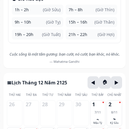
1h – 2h
(Giờ Sửu)
7h – 8h
(Giờ Thìn)
9h – 10h
(Giờ Tỵ)
15h – 16h
(Giờ Thân)
19h – 20h
(Giờ Tuất)
21h – 22h
(Giờ Hợi)
Cuộc sống là một tấm gương: bạn cười, nó cười; bạn khóc, nó khóc.
— Mahatma Gandhi
Lịch Tháng 12 Năm 2125
THỨ HAI
THỨ BA
THỨ TƯ
THỨ NĂM
THỨ SÁU
THỨ BẢY
CHỦ NHẬT
26
27
28
29
30
1
2
7/11
8/11
🐀
🐂
Mậu Tý
Kỷ Sửu