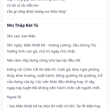
Có tài có lộc hẳn hoi
Cầu gì cũng được mừng vui thỏa lòng”
Nhị Thập Bát Tú
Tên sao
: Sao Mão
Tên ngày
: Mão Nhật Kê - Vương Lương: Xấu (Hung Tú)
Tướng tinh con gà, chủ trị ngày chủ nhật.
Nên làm
: Xây dựng cũng như tạo tác đều tốt.
Kiêng cữ
: Chôn Cất thì ĐẠI KỴ. Cưới gã, khai ngòi phóng
thủy, khai trương, xuất hành, đóng giường lót giường, trổ
cửa dựng cửa kỵ. Các việc khác đều không hay. Vì vậy,
ngày này tuyệt đối không tiến hành chôn cất người chết.
Ngoại lệ
:
- Sao Mão Nhật Kê tại Mùi thì mất chí khí. Tại Ất Mão hay