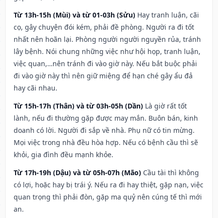
Từ 13h-15h (Mùi) và từ 01-03h (Sửu)
Hay tranh luận, cãi
cọ, gây chuyện đói kém, phải đề phòng. Người ra đi tốt
nhất nên hoãn lại. Phòng người người nguyền rủa, tránh
lây bệnh. Nói chung những việc như hội họp, tranh luận,
việc quan,…nên tránh đi vào giờ này. Nếu bắt buộc phải
đi vào giờ này thì nên giữ miệng để hạn ché gây ẩu đả
hay cãi nhau.
Từ 15h-17h (Thân) và từ 03h-05h (Dần)
Là giờ rất tốt
lành, nếu đi thường gặp được may mắn. Buôn bán, kinh
doanh có lời. Người đi sắp về nhà. Phụ nữ có tin mừng.
Mọi việc trong nhà đều hòa hợp. Nếu có bệnh cầu thì sẽ
khỏi, gia đình đều mạnh khỏe.
Từ 17h-19h (Dậu) và từ 05h-07h (Mão)
Cầu tài thì không
có lợi, hoặc hay bị trái ý. Nếu ra đi hay thiệt, gặp nạn, việc
quan trọng thì phải đòn, gặp ma quỷ nên cúng tế thì mới
an.