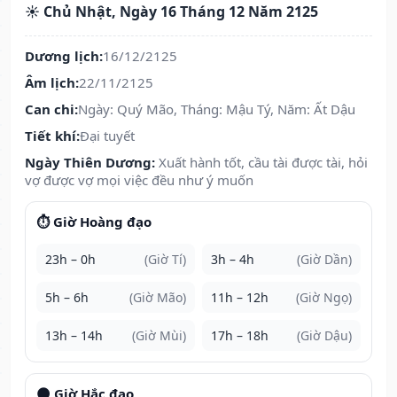
☀️ Chủ Nhật, Ngày 16 Tháng 12 Năm 2125
Dương lịch:
16/12/2125
Âm lịch:
22/11/2125
Can chi:
Ngày: Quý Mão, Tháng: Mậu Tý, Năm: Ất Dậu
Tiết khí:
Đại tuyết
Ngày Thiên Dương:
Xuất hành tốt, cầu tài được tài, hỏi
vợ được vợ mọi việc đều như ý muốn
⏱️ Giờ Hoàng đạo
23h – 0h
(Giờ Tí)
3h – 4h
(Giờ Dần)
5h – 6h
(Giờ Mão)
11h – 12h
(Giờ Ngọ)
13h – 14h
(Giờ Mùi)
17h – 18h
(Giờ Dậu)
🌑 Giờ Hắc đạo