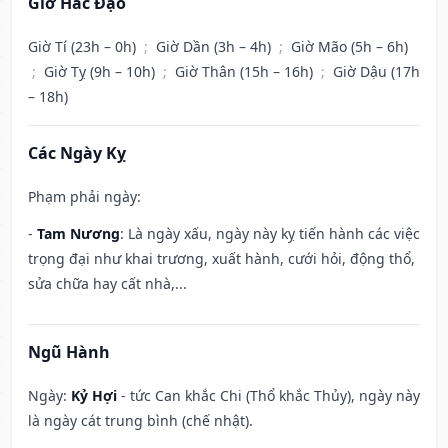
Giờ Hắc Đạo
Giờ Tí (23h – 0h)
;
Giờ Dần (3h – 4h)
;
Giờ Mão (5h – 6h)
;
Giờ Tỵ (9h – 10h)
;
Giờ Thân (15h – 16h)
;
Giờ Dậu (17h
– 18h)
Các Ngày Kỵ
Phạm phải ngày:
-
Tam Nương
: Là ngày xấu, ngày này kỵ tiến hành các việc
trọng đại như khai trương, xuất hành, cưới hỏi, động thổ,
sửa chữa hay cất nhà,...
Ngũ Hành
Ngày:
Kỷ Hợi
- tức Can khắc Chi (Thổ khắc Thủy), ngày này
là ngày cát trung bình (chế nhật).