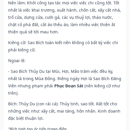
Nên làm
: Khởi công tạo tác mọi việc việc chi cũng tốt. Tốt
nhất là việc khai trương, xuất hành, chôn cất, xây cất nhà,
trổ cửa, dựng cửa, cưới gả, các vụ thuỷ lợi, tháo nước,
chặt cỏ phá đất, cắt áo thêu áo, làm nhiều việc thiện ắt
thiện quả sẽ tới mau hơn.
Kiêng cữ
: Sao Bích toàn kiết nên không có bất kỳ việc chi
phải kiêng cữ.
Ngoại lệ
:
- Sao Bích Thủy Du tại Mùi, Hợi, Mão trăm việc đều kỵ,
nhất là trong Mùa Đông. Riêng ngày Hợi là Sao Bích Đăng
Viên nhưng phạm phải
Phục Đoạn Sát
(nên kiêng cữ như
trên).
Bích: Thủy Du (con rái cá): Thủy tinh, sao tốt. Rất tốt cho
những việc như: xây cất, mai táng, hôn nhân. Kinh doanh
đặc biệt thuận lợi.
“Bích tinh tạo ác tiến trang điền