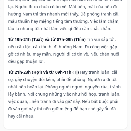
lại. Người đi xa chưa có tin về. Mất tiền, mất của nếu đi
hướng Nam thì tìm nhanh mới thấy. Đề phòng tranh cãi,
mâu thuẫn hay miệng tiếng tầm thường. Việc làm chậm,
lâu la nhưng tốt nhất làm việc gì đều cần chắc chắn.
Từ 19h-21h (Tuất) và từ 07h-09h (Thìn)
Tin vui sắp tới,
nếu cầu lộc, cầu tài thì đi hướng Nam. Đi công việc gặp
gỡ có nhiều may mắn. Người đi có tin về. Nếu chăn nuôi
đều gặp thuận lợi.
Từ 21h-23h (Hợi) và từ 09h-11h (Tị)
Hay tranh luận, cãi
cọ, gây chuyện đói kém, phải đề phòng. Người ra đi tốt
nhất nên hoãn lại. Phòng người người nguyền rủa, tránh
lây bệnh. Nói chung những việc như hội họp, tranh luận,
việc quan,…nên tránh đi vào giờ này. Nếu bắt buộc phải
đi vào giờ này thì nên giữ miệng để hạn ché gây ẩu đả
hay cãi nhau.