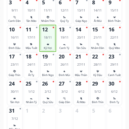
3
4
5
6
7
8
9
9/11
10/11
11/11
12/11
13/11
14/11
15/11
🐅
🐈
🐉
🐍
🐎
🐐
🐒
Canh Dần
Tân Mão
Nhâm Thìn
Quý Tỵ
Giáp Ngọ
Ất Mùi
Bính Thân
10
11
12
13
14
15
16
16/11
17/11
18/11
19/11
20/11
21/11
22/11
🐓
🐕
🐖
🐀
🐂
🐅
🐈
Đinh Dậu
Mậu Tuất
Kỷ Hợi
Canh Tý
Tân Sửu
Nhâm Dần
Quý Mão
17
18
19
20
21
22
23
23/11
24/11
25/11
26/11
27/11
28/11
29/11
🐉
🐍
🐎
🐐
🐒
🐓
🐕
Giáp Thìn
Ất Tỵ
Bính Ngọ
Đinh Mùi
Mậu Thân
Kỷ Dậu
Canh Tuất
24
25
26
27
28
29
30
30/11
1/12
2/12
3/12
4/12
5/12
6/12
🐖
🐀
🐂
🐅
🐈
🐉
🐍
Tân Hợi
Nhâm Tý
Quý Sửu
Giáp Dần
Ất Mão
Bính Thìn
Đinh Tỵ
31
1
2
3
4
5
6
7/12
🐎