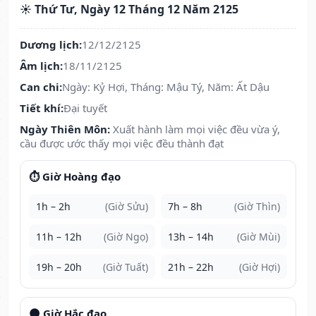
☀️ Thứ Tư, Ngày 12 Tháng 12 Năm 2125
Dương lịch:
12/12/2125
Âm lịch:
18/11/2125
Can chi:
Ngày: Kỷ Hợi, Tháng: Mậu Tý, Năm: Ất Dậu
Tiết khí:
Đại tuyết
Ngày Thiên Môn:
Xuất hành làm mọi việc đều vừa ý,
cầu được ước thấy mọi việc đều thành đạt
⏱️ Giờ Hoàng đạo
1h – 2h
(Giờ Sửu)
7h – 8h
(Giờ Thìn)
11h – 12h
(Giờ Ngọ)
13h – 14h
(Giờ Mùi)
19h – 20h
(Giờ Tuất)
21h – 22h
(Giờ Hợi)
🌑 Giờ Hắc đạo