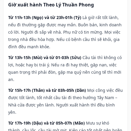
Giờ xuất hành Theo Lý Thuần Phong
Từ 11h-13h (Ngọ) và từ 23h-01h (Tý)
Là giờ rất tốt lành,
nếu đi thường gặp được may mắn. Buôn bán, kinh doanh
có lời. Người đi sắp về nhà. Phụ nữ có tin mừng. Mọi việc
trong nhà đều hòa hợp. Nếu có bệnh cầu thì sẽ khỏi, gia
đình đều mạnh khỏe.
Từ 13h-15h (Mùi) và từ 01-03h (Sửu)
Cầu tài thì không có
lợi, hoặc hay bị trái ý. Nếu ra đi hay thiệt, gặp nạn, việc
quan trọng thì phải đòn, gặp ma quỷ nên cúng tế thì mới
an.
Từ 15h-17h (Thân) và từ 03h-05h (Dần)
Mọi công việc đều
được tốt lành, tốt nhất cầu tài đi theo hướng Tây Nam –
Nhà cửa được yên lành. Người xuất hành thì đều bình
yên.
Từ 17h-19h (Dậu) và từ 05h-07h (Mão)
Mưu sự khó
thành, cầu lộc, cầu tài mờ mịt. Kiện cáo tốt nhất nên hoãn