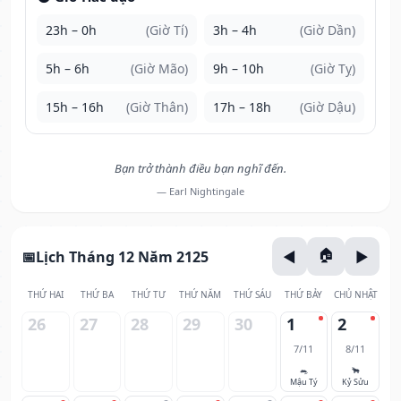
23h – 0h
(Giờ Tí)
3h – 4h
(Giờ Dần)
5h – 6h
(Giờ Mão)
9h – 10h
(Giờ Tỵ)
15h – 16h
(Giờ Thân)
17h – 18h
(Giờ Dậu)
Bạn trở thành điều bạn nghĩ đến.
— Earl Nightingale
Lịch Tháng 12 Năm 2125
THỨ HAI
THỨ BA
THỨ TƯ
THỨ NĂM
THỨ SÁU
THỨ BẢY
CHỦ NHẬT
26
27
28
29
30
1
2
7/11
8/11
🐀
🐂
Mậu Tý
Kỷ Sửu