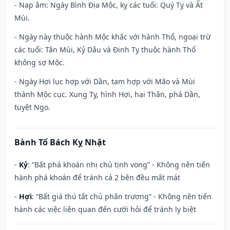
- Nạp âm: Ngày Bình Địa Mộc, kỵ các tuổi: Quý Tỵ và Ất
Mùi.
- Ngày này thuộc hành Mộc khắc với hành Thổ, ngoại trừ
các tuổi: Tân Mùi, Kỷ Dậu và Đinh Tỵ thuộc hành Thổ
không sợ Mộc.
- Ngày Hợi lục hợp với Dần, tam hợp với Mão và Mùi
thành Mộc cục. Xung Tỵ, hình Hợi, hại Thân, phá Dần,
tuyệt Ngọ.
Bành Tổ Bách Kỵ Nhật
-
Kỷ
: “Bất phá khoán nhị chủ tịnh vong” - Không nên tiến
hành phá khoán để tránh cả 2 bên đều mất mát
-
Hợi
: “Bất giá thú tất chủ phân trương” - Không nên tiến
hành các việc liên quan đến cưới hỏi để tránh ly biệt