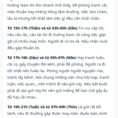
hướng Nam thì tìm nhanh mới thấy. Đề phòng tranh cãi,
mâu thuẫn hay miệng tiếng tầm thường. Việc làm chậm,
lâu la nhưng tốt nhất làm việc gì đều cần chắc chắn.
Từ 15h-17h (Thân) và từ 03h-05h (Dần)
Tin vui sắp tới,
nếu cầu lộc, cầu tài thì đi hướng Nam. Đi công việc gặp
gỡ có nhiều may mắn. Người đi có tin về. Nếu chăn nuôi
đều gặp thuận lợi.
Từ 17h-19h (Dậu) và từ 05h-07h (Mão)
Hay tranh luận,
cãi cọ, gây chuyện đói kém, phải đề phòng. Người ra đi
tốt nhất nên hoãn lại. Phòng người người nguyền rủa,
tránh lây bệnh. Nói chung những việc như hội họp, tranh
luận, việc quan,…nên tránh đi vào giờ này. Nếu bắt buộc
phải đi vào giờ này thì nên giữ miệng để hạn ché gây ẩu
đả hay cãi nhau.
Từ 19h-21h (Tuất) và từ 07h-09h (Thìn)
Là giờ rất tốt
lành, nếu đi thường gặp được may mắn. Buôn bán, kinh