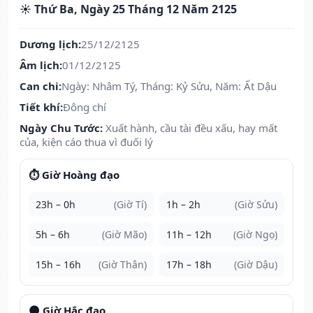
☀️ Thứ Ba, Ngày 25 Tháng 12 Năm 2125
Dương lịch:
25/12/2125
Âm lịch:
01/12/2125
Can chi:
Ngày: Nhâm Tý, Tháng: Kỷ Sửu, Năm: Ất Dậu
Tiết khí:
Đông chí
Ngày Chu Tước:
Xuất hành, cầu tài đều xấu, hay mất
của, kiện cáo thua vì đuối lý
⏱️ Giờ Hoàng đạo
23h – 0h
(Giờ Tí)
1h – 2h
(Giờ Sửu)
5h – 6h
(Giờ Mão)
11h – 12h
(Giờ Ngọ)
15h – 16h
(Giờ Thân)
17h – 18h
(Giờ Dậu)
🌑 Giờ Hắc đạo