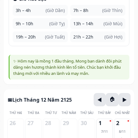
3h – 4h
(Giờ Dần)
7h – 8h
(Giờ Thìn)
9h – 10h
(Giờ Tỵ)
13h – 14h
(Giờ Mùi)
19h – 20h
(Giờ Tuất)
21h – 22h
(Giờ Hợi)
✨ Hôm nay là mồng 1 đầu tháng. Mong bạn dành đôi phút
dâng nén hương thành kính lên tổ tiên. Chúc bạn khởi đầu
tháng mới với nhiều an lành và may mắn.
Lịch Tháng 12 Năm 2125
THỨ HAI
THỨ BA
THỨ TƯ
THỨ NĂM
THỨ SÁU
THỨ BẢY
CHỦ NHẬT
26
27
28
29
30
1
2
7/11
8/11