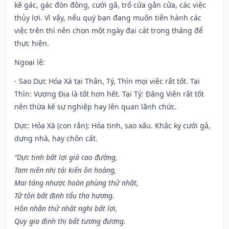
kê gác, gác đòn đông, cưới gã, trổ cửa gắn cửa, các việc
thủy lợi. Vì vậy, nếu quý bạn đang muốn tiến hành các
việc trên thì nên chọn một ngày đại cát trong tháng để
thực hiện.
Ngoại lệ
:
- Sao Dực Hỏa Xà tại Thân, Tý, Thìn mọi việc rất tốt. Tại
Thìn: Vượng Địa là tốt hơn hết. Tại Tý: Đăng Viên rất tốt
nên thừa kế sự nghiệp hay lên quan lãnh chức.
Dực: Hỏa Xà (con rắn): Hỏa tinh, sao xấu. Khắc kỵ cưới gả,
dựng nhà, hay chôn cất.
“Dực tinh bất lợi giá cao đường,
Tam niên nhị tái kiến ôn hoàng,
Mai táng nhược hoàn phùng thử nhật,
Tử tôn bất định tẩu tha hương.
Hôn nhân thử nhật nghi bất lợi,
Quy gia định thị bất tương đương.