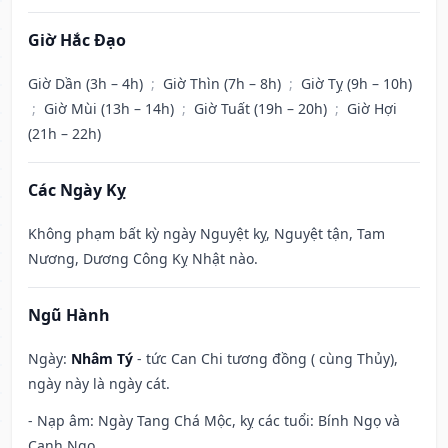
Giờ Hắc Đạo
Giờ Dần (3h – 4h)
;
Giờ Thìn (7h – 8h)
;
Giờ Tỵ (9h – 10h)
;
Giờ Mùi (13h – 14h)
;
Giờ Tuất (19h – 20h)
;
Giờ Hợi
(21h – 22h)
Các Ngày Kỵ
Không phạm bất kỳ ngày Nguyệt kỵ, Nguyệt tận, Tam
Nương, Dương Công Kỵ Nhật nào.
Ngũ Hành
Ngày:
Nhâm Tý
- tức Can Chi tương đồng ( cùng Thủy),
ngày này là ngày cát.
- Nạp âm: Ngày Tang Chá Mộc, kỵ các tuổi: Bính Ngọ và
Canh Ngọ.