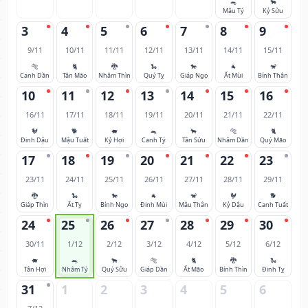
🐀
🐂
Mậu Tý
Kỷ Sửu
3
4
5
6
7
8
9
9/11
10/11
11/11
12/11
13/11
14/11
15/11
🐅
🐈
🐉
🐍
🐎
🐐
🐒
Canh Dần
Tân Mão
Nhâm Thìn
Quý Tỵ
Giáp Ngọ
Ất Mùi
Bính Thân
10
11
12
13
14
15
16
16/11
17/11
18/11
19/11
20/11
21/11
22/11
🐓
🐕
🐖
🐀
🐂
🐅
🐈
Đinh Dậu
Mậu Tuất
Kỷ Hợi
Canh Tý
Tân Sửu
Nhâm Dần
Quý Mão
17
18
19
20
21
22
23
23/11
24/11
25/11
26/11
27/11
28/11
29/11
🐉
🐍
🐎
🐐
🐒
🐓
🐕
Giáp Thìn
Ất Tỵ
Bính Ngọ
Đinh Mùi
Mậu Thân
Kỷ Dậu
Canh Tuất
24
25
26
27
28
29
30
30/11
1/12
2/12
3/12
4/12
5/12
6/12
🐖
🐀
🐂
🐅
🐈
🐉
🐍
Tân Hợi
Nhâm Tý
Quý Sửu
Giáp Dần
Ất Mão
Bính Thìn
Đinh Tỵ
31
1
2
3
4
5
6