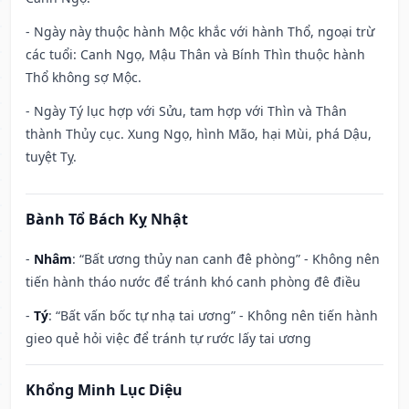
- Ngày này thuộc hành Mộc khắc với hành Thổ, ngoại trừ
các tuổi: Canh Ngọ, Mậu Thân và Bính Thìn thuộc hành
Thổ không sợ Mộc.
- Ngày Tý lục hợp với Sửu, tam hợp với Thìn và Thân
thành Thủy cục. Xung Ngọ, hình Mão, hại Mùi, phá Dậu,
tuyệt Tỵ.
Bành Tổ Bách Kỵ Nhật
-
Nhâm
: “Bất ương thủy nan canh đê phòng” - Không nên
tiến hành tháo nước để tránh khó canh phòng đê điều
-
Tý
: “Bất vấn bốc tự nhạ tai ương” - Không nên tiến hành
gieo quẻ hỏi việc để tránh tự rước lấy tai ương
Khổng Minh Lục Diệu