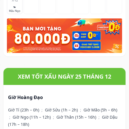
7/12
🐎
Mậu Ngọ
XEM TỐT XẤU NGÀY 25 THÁNG 12
Giờ Hoàng Đạo
Giờ Tí (23h – 0h)
;
Giờ Sửu (1h – 2h)
;
Giờ Mão (5h – 6h)
;
Giờ Ngọ (11h – 12h)
;
Giờ Thân (15h – 16h)
;
Giờ Dậu
(17h – 18h)