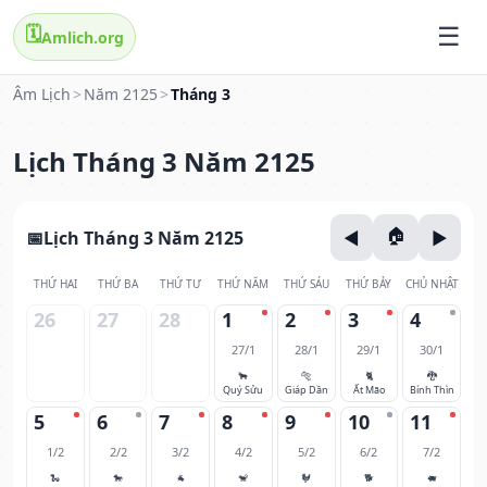
🗓️
Amlich.org
Âm Lịch
>
Năm 2125
>
Tháng 3
Lịch Tháng 3 Năm 2125
Lịch Tháng 3 Năm 2125
THỨ HAI
THỨ BA
THỨ TƯ
THỨ NĂM
THỨ SÁU
THỨ BẢY
CHỦ NHẬT
26
27
28
1
2
3
4
27/1
28/1
29/1
30/1
🐂
🐅
🐈
🐉
Quý Sửu
Giáp Dần
Ất Mão
Bính Thìn
5
6
7
8
9
10
11
1/2
2/2
3/2
4/2
5/2
6/2
7/2
🐍
🐎
🐐
🐒
🐓
🐕
🐖