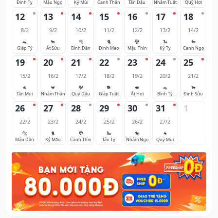
Đinh Tỵ
Mậu Ngọ
Kỷ Mùi
Canh Thân
Tân Dậu
Nhâm Tuất
Quý Hợi
12
13
14
15
16
17
18
8/2
9/2
10/2
11/2
12/2
13/2
14/2
🐀
🐂
🐅
🐈
🐉
🐍
🐎
Giáp Tý
Ất Sửu
Bính Dần
Đinh Mão
Mậu Thìn
Kỷ Tỵ
Canh Ngọ
19
20
21
22
23
24
25
15/2
16/2
17/2
18/2
19/2
20/2
21/2
🐐
🐒
🐓
🐕
🐖
🐀
🐂
Tân Mùi
Nhâm Thân
Quý Dậu
Giáp Tuất
Ất Hợi
Bính Tý
Đinh Sửu
26
27
28
29
30
31
1
22/2
23/2
24/2
25/2
26/2
27/2
🐅
🐈
🐉
🐍
🐎
🐐
Mậu Dần
Kỷ Mão
Canh Thìn
Tân Tỵ
Nhâm Ngọ
Quý Mùi