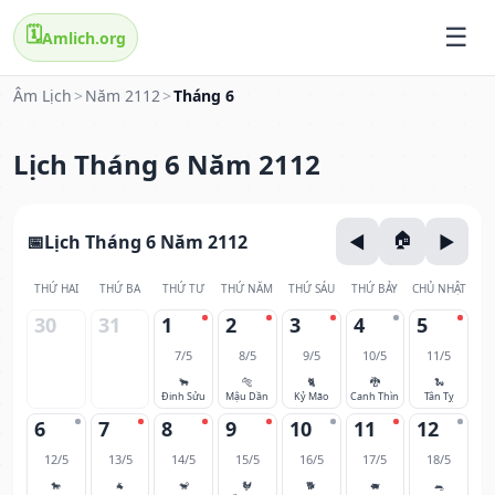
🗓️
Amlich.org
Âm Lịch
>
Năm 2112
>
Tháng 6
Lịch Tháng 6 Năm 2112
Lịch Tháng 6 Năm 2112
THỨ HAI
THỨ BA
THỨ TƯ
THỨ NĂM
THỨ SÁU
THỨ BẢY
CHỦ NHẬT
30
31
1
2
3
4
5
7/5
8/5
9/5
10/5
11/5
🐂
🐅
🐈
🐉
🐍
Đinh Sửu
Mậu Dần
Kỷ Mão
Canh Thìn
Tân Tỵ
6
7
8
9
10
11
12
12/5
13/5
14/5
15/5
16/5
17/5
18/5
🐎
🐐
🐒
🐓
🐕
🐖
🐀