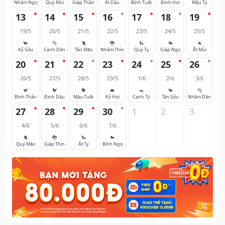
Nhâm Ngọ
Quý Mùi
Giáp Thân
Ất Dậu
Bính Tuất
Đinh Hợi
Mậu Tý
13
14
15
16
17
18
19
19/5
20/5
21/5
22/5
23/5
24/5
25/5
🐂
🐅
🐈
🐉
🐍
🐎
🐐
Kỷ Sửu
Canh Dần
Tân Mão
Nhâm Thìn
Quý Tỵ
Giáp Ngọ
Ất Mùi
20
21
22
23
24
25
26
26/5
27/5
28/5
29/5
1/6
2/6
3/6
🐒
🐓
🐕
🐖
🐀
🐂
🐅
Bính Thân
Đinh Dậu
Mậu Tuất
Kỷ Hợi
Canh Tý
Tân Sửu
Nhâm Dần
27
28
29
30
1
2
3
4/6
5/6
6/6
7/6
🐈
🐉
🐍
🐎
Quý Mão
Giáp Thìn
Ất Tỵ
Bính Ngọ