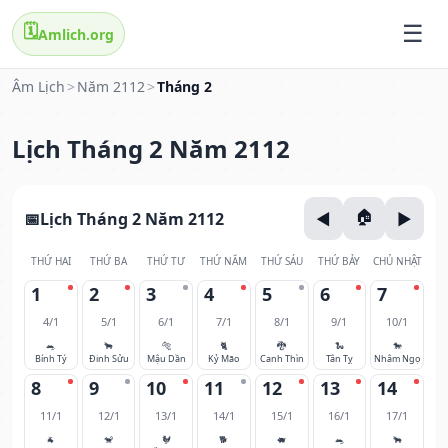
🗓️
Amlich.org
Âm Lịch
>
Năm 2112
>
Tháng 2
Lịch Tháng 2 Năm 2112
Lịch Tháng 2 Năm 2112
THỨ HAI
THỨ BA
THỨ TƯ
THỨ NĂM
THỨ SÁU
THỨ BẢY
CHỦ NHẬT
1
2
3
4
5
6
7
4/1
5/1
6/1
7/1
8/1
9/1
10/1
🐀
🐂
🐅
🐈
🐉
🐍
🐎
Bính Tý
Đinh Sửu
Mậu Dần
Kỷ Mão
Canh Thìn
Tân Tỵ
Nhâm Ngọ
8
9
10
11
12
13
14
11/1
12/1
13/1
14/1
15/1
16/1
17/1
🐐
🐒
🐓
🐕
🐖
🐀
🐂