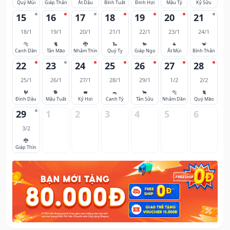
Quý Mùi
Giáp Thân
Ất Dậu
Bính Tuất
Đinh Hợi
Mậu Tý
Kỷ Sửu
15
16
17
18
19
20
21
18/1
19/1
20/1
21/1
22/1
23/1
24/1
🐅
🐈
🐉
🐍
🐎
🐐
🐒
Canh Dần
Tân Mão
Nhâm Thìn
Quý Tỵ
Giáp Ngọ
Ất Mùi
Bính Thân
22
23
24
25
26
27
28
25/1
26/1
27/1
28/1
29/1
1/2
2/2
🐓
🐕
🐖
🐀
🐂
🐅
🐈
Đinh Dậu
Mậu Tuất
Kỷ Hợi
Canh Tý
Tân Sửu
Nhâm Dần
Quý Mão
29
1
2
3
4
5
6
3/2
🐉
Giáp Thìn