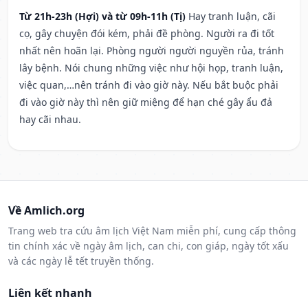
Từ 21h-23h (Hợi) và từ 09h-11h (Tị)
Hay tranh luận, cãi
cọ, gây chuyện đói kém, phải đề phòng. Người ra đi tốt
nhất nên hoãn lại. Phòng người người nguyền rủa, tránh
lây bệnh. Nói chung những việc như hội họp, tranh luận,
việc quan,…nên tránh đi vào giờ này. Nếu bắt buộc phải
đi vào giờ này thì nên giữ miệng để hạn ché gây ẩu đả
hay cãi nhau.
Về Amlich.org
Trang web tra cứu âm lịch Việt Nam miễn phí, cung cấp thông
tin chính xác về ngày âm lịch, can chi, con giáp, ngày tốt xấu
và các ngày lễ tết truyền thống.
Liên kết nhanh