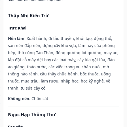
Thập Nhị Kiến Trừ
Trực Khai
Nên làm
: Xuất hành, đi tàu thuyền, khởi tạo, động thổ,
san nền đắp nền, dựng xây kho vựa, làm hay sửa phòng
bếp, thờ cúng Táo Thần, đóng giường lót giường, may áo,
lắp đặt cỗ máy dệt hay các loại máy, cấy lúa gặt lúa, đào
ao giếng, tháo nước, các việc trong vụ chăn nuôi, mở
thông hào rãnh, cầu thầy chữa bệnh, bốc thuốc, uống
thuốc, mua trâu, làm rượu, nhập học, học kỹ nghệ, vẽ
tranh, tu sửa cây cối.
Không nên
: Chôn cất
Ngọc Hạp Thông Thư
Sao tốt
: