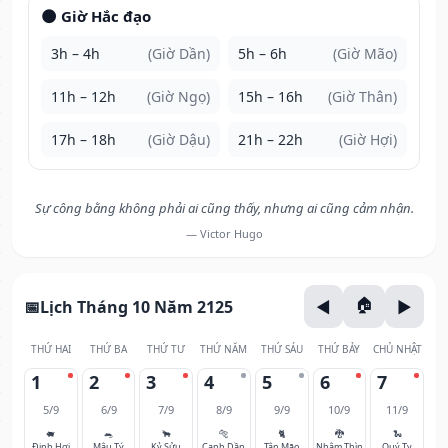
🌑 Giờ Hắc đạo
3h – 4h
(Giờ Dần)
5h – 6h
(Giờ Mão)
11h – 12h
(Giờ Ngọ)
15h – 16h
(Giờ Thân)
17h – 18h
(Giờ Dậu)
21h – 22h
(Giờ Hợi)
Sự công bằng không phải ai cũng thấy, nhưng ai cũng cảm nhận.
— Victor Hugo
Lịch Tháng 10 Năm 2125
THỨ HAI
THỨ BA
THỨ TƯ
THỨ NĂM
THỨ SÁU
THỨ BẢY
CHỦ NHẬT
1
2
3
4
5
6
7
5/9
6/9
7/9
8/9
9/9
10/9
11/9
🐖
🐀
🐂
🐅
🐈
🐉
🐍
Đinh Hợi
Mậu Tý
Kỷ Sửu
Canh Dần
Tân Mão
Nhâm Thìn
Quý Tỵ