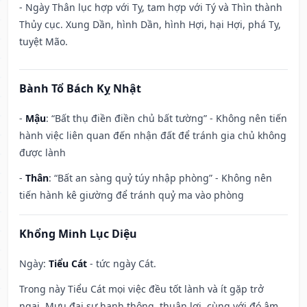
- Ngày Thân lục hợp với Tỵ, tam hợp với Tý và Thìn thành
Thủy cục. Xung Dần, hình Dần, hình Hợi, hại Hợi, phá Tỵ,
tuyệt Mão.
Bành Tổ Bách Kỵ Nhật
-
Mậu
: “Bất thụ điền điền chủ bất tường” - Không nên tiến
hành việc liên quan đến nhận đất để tránh gia chủ không
được lành
-
Thân
: “Bất an sàng quỷ túy nhập phòng” - Không nên
tiến hành kê giường để tránh quỷ ma vào phòng
Khổng Minh Lục Diệu
Ngày:
Tiểu Cát
- tức ngày Cát.
Trong này Tiểu Cát mọi việc đều tốt lành và ít gặp trở
ngại. Mưu đại sự hanh thông, thuận lợi, cùng với đó âm