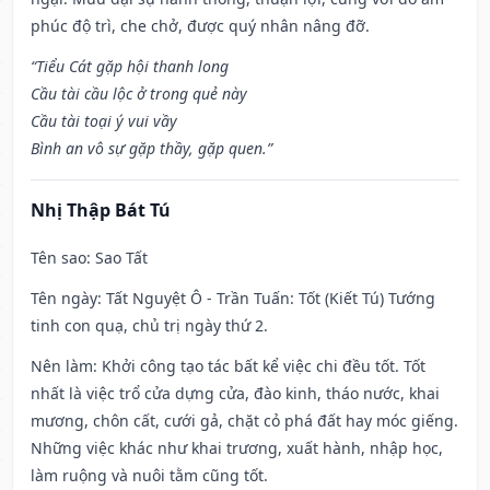
phúc độ trì, che chở, được quý nhân nâng đỡ.
“Tiểu Cát gặp hội thanh long
Cầu tài cầu lộc ở trong quẻ này
Cầu tài toại ý vui vầy
Bình an vô sự gặp thầy, gặp quen.”
Nhị Thập Bát Tú
Tên sao
: Sao Tất
Tên ngày
: Tất Nguyệt Ô - Trần Tuấn: Tốt (Kiết Tú) Tướng
tinh con quạ, chủ trị ngày thứ 2.
Nên làm
: Khởi công tạo tác bất kể việc chi đều tốt. Tốt
nhất là việc trổ cửa dựng cửa, đào kinh, tháo nước, khai
mương, chôn cất, cưới gả, chặt cỏ phá đất hay móc giếng.
Những việc khác như khai trương, xuất hành, nhập học,
làm ruộng và nuôi tằm cũng tốt.