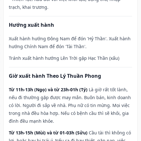
trạch, khai trương.
Hướng xuất hành
Xuất hành hướng Đông Nam để đón 'Hỷ Thần'. Xuất hành
hướng Chính Nam để đón 'Tài Thần'.
Tránh xuất hành hướng Lên Trời gặp Hạc Thần (xấu)
Giờ xuất hành Theo Lý Thuần Phong
Từ 11h-13h (Ngọ) và từ 23h-01h (Tý)
Là giờ rất tốt lành,
nếu đi thường gặp được may mắn. Buôn bán, kinh doanh
có lời. Người đi sắp về nhà. Phụ nữ có tin mừng. Mọi việc
trong nhà đều hòa hợp. Nếu có bệnh cầu thì sẽ khỏi, gia
đình đều mạnh khỏe.
Từ 13h-15h (Mùi) và từ 01-03h (Sửu)
Cầu tài thì không có
lợi, hoặc hay bị trái ý. Nếu ra đi hay thiệt, gặp nạn, việc