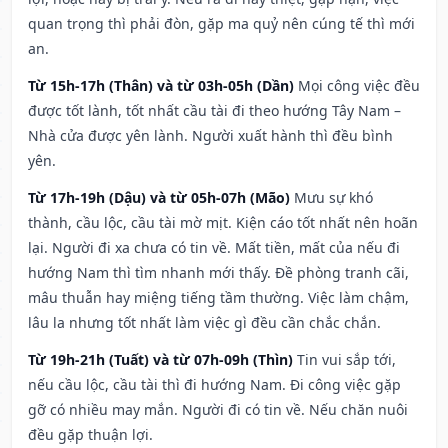
quan trọng thì phải đòn, gặp ma quỷ nên cúng tế thì mới
an.
Từ 15h-17h (Thân) và từ 03h-05h (Dần)
Mọi công việc đều
được tốt lành, tốt nhất cầu tài đi theo hướng Tây Nam –
Nhà cửa được yên lành. Người xuất hành thì đều bình
yên.
Từ 17h-19h (Dậu) và từ 05h-07h (Mão)
Mưu sự khó
thành, cầu lộc, cầu tài mờ mịt. Kiện cáo tốt nhất nên hoãn
lại. Người đi xa chưa có tin về. Mất tiền, mất của nếu đi
hướng Nam thì tìm nhanh mới thấy. Đề phòng tranh cãi,
mâu thuẫn hay miệng tiếng tầm thường. Việc làm chậm,
lâu la nhưng tốt nhất làm việc gì đều cần chắc chắn.
Từ 19h-21h (Tuất) và từ 07h-09h (Thìn)
Tin vui sắp tới,
nếu cầu lộc, cầu tài thì đi hướng Nam. Đi công việc gặp
gỡ có nhiều may mắn. Người đi có tin về. Nếu chăn nuôi
đều gặp thuận lợi.