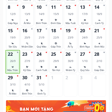
8
9
10
11
12
13
14
12/9
13/9
14/9
15/9
16/9
17/9
18/9
🐎
🐐
🐒
🐓
🐕
🐖
🐀
Giáp Ngọ
Ất Mùi
Bính Thân
Đinh Dậu
Mậu Tuất
Kỷ Hợi
Canh Tý
15
16
17
18
19
20
21
19/9
20/9
21/9
22/9
23/9
24/9
25/9
🐂
🐅
🐈
🐉
🐍
🐎
🐐
Tân Sửu
Nhâm Dần
Quý Mão
Giáp Thìn
Ất Tỵ
Bính Ngọ
Đinh Mùi
22
23
24
25
26
27
28
26/9
27/9
28/9
29/9
30/9
1/10
2/10
🐒
🐓
🐕
🐖
🐀
🐂
🐅
Mậu Thân
Kỷ Dậu
Canh Tuất
Tân Hợi
Nhâm Tý
Quý Sửu
Giáp Dần
29
30
31
1
2
3
4
3/10
4/10
5/10
🐈
🐉
🐍
Ất Mão
Bính Thìn
Đinh Tỵ