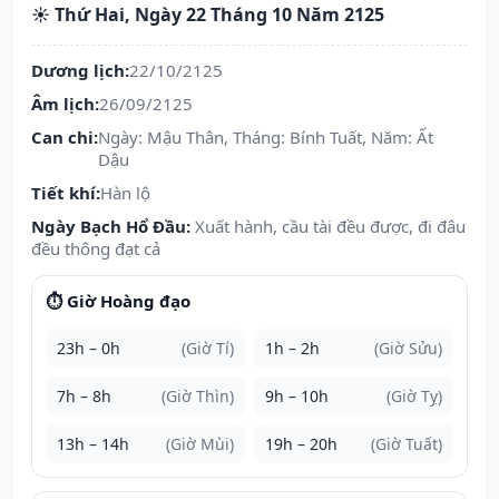
☀️ Thứ Hai, Ngày 22 Tháng 10 Năm 2125
Dương lịch:
22/10/2125
Âm lịch:
26/09/2125
Can chi:
Ngày: Mậu Thân, Tháng: Bính Tuất, Năm: Ất
Dậu
Tiết khí:
Hàn lộ
Ngày Bạch Hổ Đầu:
Xuất hành, cầu tài đều được, đi đâu
đều thông đạt cả
⏱️ Giờ Hoàng đạo
23h – 0h
(Giờ Tí)
1h – 2h
(Giờ Sửu)
7h – 8h
(Giờ Thìn)
9h – 10h
(Giờ Tỵ)
13h – 14h
(Giờ Mùi)
19h – 20h
(Giờ Tuất)