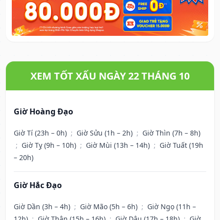
XEM TỐT XẤU NGÀY 22 THÁNG 10
Giờ Hoàng Đạo
Giờ Tí (23h – 0h)
;
Giờ Sửu (1h – 2h)
;
Giờ Thìn (7h – 8h)
;
Giờ Tỵ (9h – 10h)
;
Giờ Mùi (13h – 14h)
;
Giờ Tuất (19h
– 20h)
Giờ Hắc Đạo
Giờ Dần (3h – 4h)
;
Giờ Mão (5h – 6h)
;
Giờ Ngọ (11h –
12h)
;
Giờ Thân (15h – 16h)
;
Giờ Dậu (17h – 18h)
;
Giờ