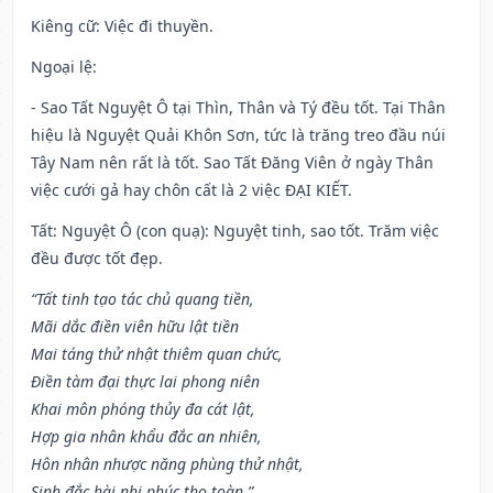
Kiêng cữ
: Việc đi thuyền.
Ngoại lệ
:
- Sao Tất Nguyệt Ô tại Thìn, Thân và Tý đều tốt. Tại Thân
hiệu là Nguyệt Quải Khôn Sơn, tức là trăng treo đầu núi
Tây Nam nên rất là tốt. Sao Tất Đăng Viên ở ngày Thân
việc cưới gả hay chôn cất là 2 việc ĐẠI KIẾT.
Tất: Nguyệt Ô (con quạ): Nguyệt tinh, sao tốt. Trăm việc
đều được tốt đẹp.
“Tất tinh tạo tác chủ quang tiền,
Mãi dắc điền viên hữu lật tiền
Mai táng thử nhật thiêm quan chức,
Điền tàm đại thực lai phong niên
Khai môn phóng thủy đa cát lật,
Hợp gia nhân khẩu đắc an nhiên,
Hôn nhân nhược năng phùng thử nhật,
Sinh đắc hài nhi phúc thọ toàn.”