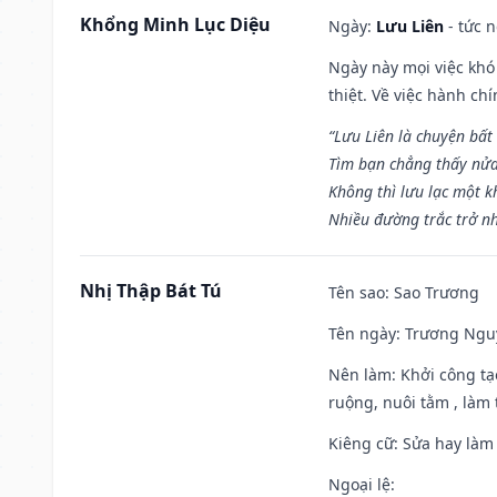
Khổng Minh Lục Diệu
Ngày:
Lưu Liên
- tức 
Ngày này mọi việc khó
thiệt. Về việc hành ch
“Lưu Liên là chuyện bất
Tìm bạn chẳng thấy nử
Không thì lưu lạc một k
Nhiều đường trắc trở nh
Nhị Thập Bát Tú
Tên sao
: Sao Trương
Tên ngày
: Trương Nguy
Nên làm
: Khởi công tạ
ruộng, nuôi tằm , làm t
Kiêng cữ
: Sửa hay làm
Ngoại lệ
: