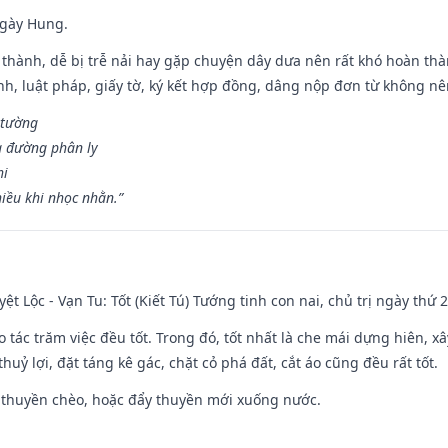
ngày Hung.
 thành, dễ bị trễ nải hay gặp chuyện dây dưa nên rất khó hoàn th
ính, luật pháp, giấy tờ, ký kết hợp đồng, dâng nộp đơn từ không nên
 tường
a đường phân ly
hi
iều khi nhọc nhằn.”
ệt Lộc - Vạn Tu: Tốt (Kiết Tú) Tướng tinh con nai, chủ trị ngày thứ 2
o tác trăm việc đều tốt. Trong đó, tốt nhất là che mái dựng hiên, x
huỷ lợi, đặt táng kê gác, chặt cỏ phá đất, cắt áo cũng đều rất tốt.
 thuyền chèo, hoặc đẩy thuyền mới xuống nước.