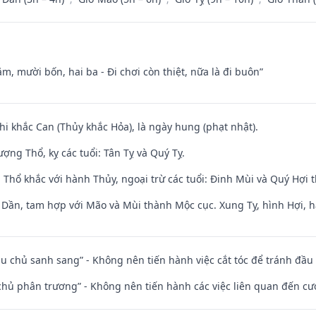
m, mười bốn, hai ba - Đi chơi còn thiệt, nữa là đi buôn”
hi khắc Can (Thủy khắc Hỏa), là ngày hung (phạt nhật).
ng Thổ, kỵ các tuổi: Tân Tỵ và Quý Tỵ.
 Thổ khắc với hành Thủy, ngoại trừ các tuổi: Đinh Mùi và Quý Hợi
i Dần, tam hợp với Mão và Mùi thành Mộc cục. Xung Tỵ, hình Hợi, h
ầu chủ sanh sang” - Không nên tiến hành việc cắt tóc để tránh đầu
t chủ phân trương” - Không nên tiến hành các việc liên quan đến cướ