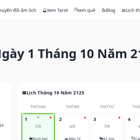
🃏
huyển đổi âm lịch
🔮
Xem Tarot
Xem quẻ
📝
Blog
📅
Lịch t
gày 1 Tháng 10 Năm 2
Lịch Tháng 10 Năm 2125
THỨ HAI
THỨ BA
THỨ TƯ
THỨ
⭐
1
2
3
4
25
5/9
6/9
7/9
🐖
🐀
🐂
🐅
Đinh Hợi
Mậu Tý
Kỷ Sửu
Ca