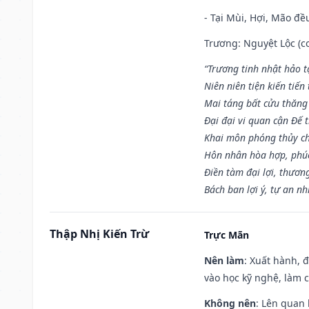
- Tại Mùi, Hợi, Mão đề
Trương: Nguyệt Lộc (co
“Trương tinh nhật hảo t
Niên niên tiện kiến tiến
Mai táng bất cửu thăng
Đại đại vi quan cận Đế t
Khai môn phóng thủy ch
Hôn nhân hòa hợp, phú
Điền tàm đại lợi, thươn
Bách ban lợi ý, tự an nh
Thập Nhị Kiến Trừ
Trực Mãn
Nên làm
: Xuất hành, 
vào học kỹ nghệ, làm 
Không nên
: Lên quan