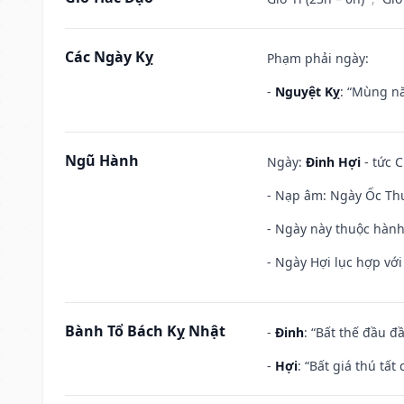
Các Ngày Kỵ
Phạm phải ngày:
-
Nguyệt Kỵ
: “Mùng nă
Ngũ Hành
Ngày:
Đinh Hợi
- tức C
- Nạp âm: Ngày Ốc Thượ
- Ngày này thuộc hành
- Ngày Hợi lục hợp vớ
Bành Tổ Bách Kỵ Nhật
-
Đinh
: “Bất thế đầu đ
-
Hợi
: “Bất giá thú tấ