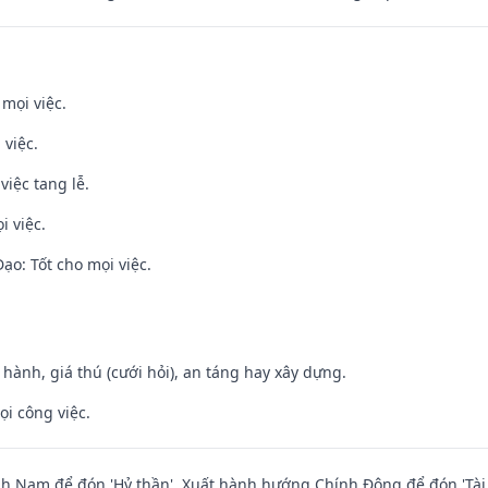
 mọi việc.
 việc.
việc tang lễ.
i việc.
o: Tốt cho mọi việc.
t hành, giá thú (cưới hỏi), an táng hay xây dựng.
ọi công việc.
 Nam để đón 'Hỷ thần'. Xuất hành hướng Chính Đông để đón 'Tài 