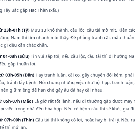
 Tây Bắc gặp Hạc Thần (xấu)
ừ 23h-01h (Tý)
Mưu sự khó thành, cầu lộc, cầu tài mờ mịt. Kiện cáo
hướng Nam thì tìm nhanh mới thấy. Đề phòng tranh cãi, mâu thuẫn
ệc gì đều cần chắc chắn.
ừ 01-03h (Sửu)
Tin vui sắp tới, nếu cầu lộc, cầu tài thì đi hướng 
đều gặp thuận lợi.
từ 03h-05h (Dần)
Hay tranh luận, cãi cọ, gây chuyện đói kém, phải
a, tránh lây bệnh. Nói chung những việc như hội họp, tranh luận,
ì nên giữ miệng để hạn ché gây ẩu đả hay cãi nhau.
từ 05h-07h (Mão)
Là giờ rất tốt lành, nếu đi thường gặp được may 
ọi việc trong nhà đều hòa hợp. Nếu có bệnh cầu thì sẽ khỏi, gia 
từ 07h-09h (Thìn)
Cầu tài thì không có lợi, hoặc hay bị trái ý. Nếu r
ế thì mới an.