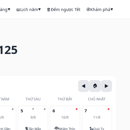
háng
📖
Lịch năm
🧧
Đếm ngược Tết
🧭
Khám phá
▼
▼
▼
125
 NĂM
THỨ SÁU
THỨ BẢY
CHỦ NHẬT
⭐
5
6
7
8/9
9/9
10/9
11/9
🐈
🐉
🐍
nh Dần
Tân Mão
Nhâm Thìn
Quý Tỵ