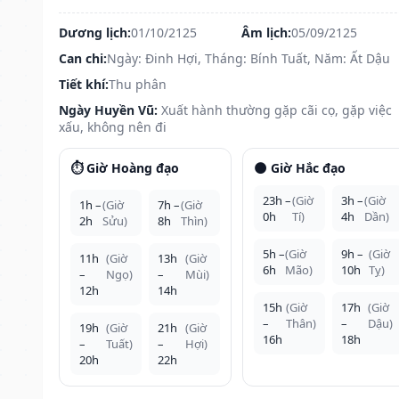
Dương lịch:
01/10/2125
Âm lịch:
05/09/2125
Can chi:
Ngày: Đinh Hợi, Tháng: Bính Tuất, Năm: Ất Dậu
Tiết khí:
Thu phân
Ngày Huyền Vũ:
Xuất hành thường gặp cãi cọ, gặp việc
xấu, không nên đi
⏱️ Giờ Hoàng đạo
🌑 Giờ Hắc đạo
23h –
(Giờ
3h –
(Giờ
1h –
(Giờ
7h –
(Giờ
0h
Tí)
4h
Dần)
2h
Sửu)
8h
Thìn)
5h –
(Giờ
9h –
(Giờ
11h
(Giờ
13h
(Giờ
6h
Mão)
10h
Tỵ)
–
Ngọ)
–
Mùi)
12h
14h
15h
(Giờ
17h
(Giờ
–
Thân)
–
Dậu)
19h
(Giờ
21h
(Giờ
16h
18h
–
Tuất)
–
Hợi)
20h
22h