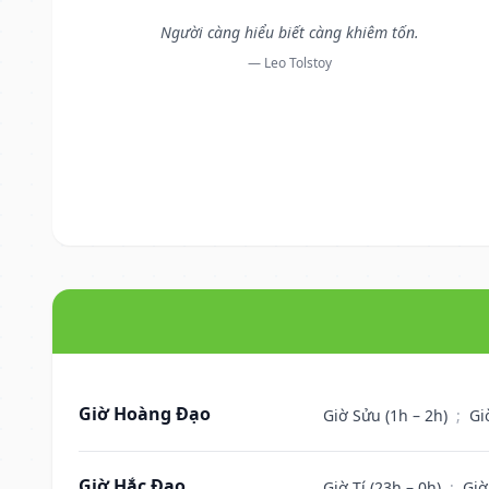
Người càng hiểu biết càng khiêm tốn.
— Leo Tolstoy
Giờ Hoàng Đạo
Giờ Sửu (1h – 2h)
;
Gi
Giờ Hắc Đạo
Giờ Tí (23h – 0h)
;
Giờ