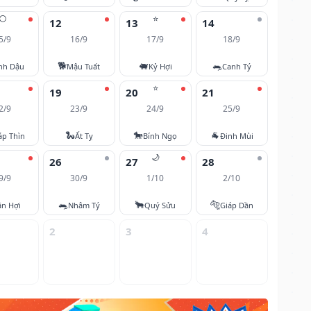
🌕
⭐
12
13
14
5/9
16/9
17/9
18/9
🐕
🐖
🐀
nh Dậu
Mậu Tuất
Kỷ Hợi
Canh Tý
⭐
19
20
21
2/9
23/9
24/9
25/9
🐍
🐎
🐐
áp Thìn
Ất Tỵ
Bính Ngọ
Đinh Mùi
🌙
26
27
28
9/9
30/9
1/10
2/10
🐀
🐂
🐅
ân Hợi
Nhâm Tý
Quý Sửu
Giáp Dần
2
3
4