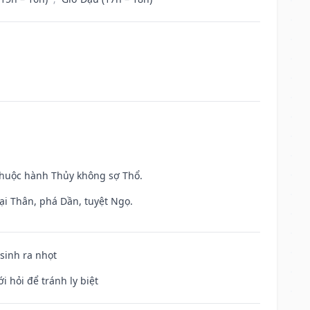
 thuộc hành Thủy không sợ Thổ.
ại Thân, phá Dần, tuyệt Ngọ.
 sinh ra nhọt
i hỏi để tránh ly biệt