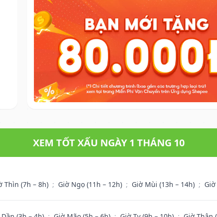
XEM TỐT XẤU NGÀY 1 THÁNG 10
ờ Thìn (7h – 8h)
;
Giờ Ngọ (11h – 12h)
;
Giờ Mùi (13h – 14h)
;
Giờ
 Dần (3h – 4h)
;
Giờ Mão (5h – 6h)
;
Giờ Tỵ (9h – 10h)
;
Giờ Thân 