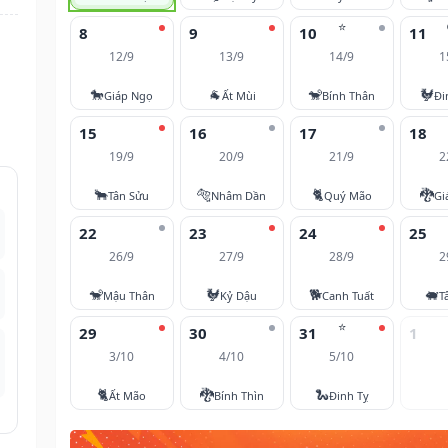
⭐
8
9
10
11
12/9
13/9
14/9
1
🐎
🐐
🐒
🐓
Giáp Ngọ
Ất Mùi
Bính Thân
Đi
15
16
17
18
19/9
20/9
21/9
2
🐂
🐅
🐈
🐉
Tân Sửu
Nhâm Dần
Quý Mão
Gi
22
23
24
25
26/9
27/9
28/9
2
🐒
🐓
🐕
🐖
Mậu Thân
Kỷ Dậu
Canh Tuất
T
⭐
29
30
31
1
3/10
4/10
5/10
🐈
🐉
🐍
Ất Mão
Bính Thìn
Đinh Tỵ