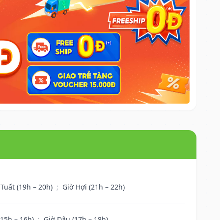
 Tuất (19h – 20h)
;
Giờ Hợi (21h – 22h)
(15h – 16h)
;
Giờ Dậu (17h – 18h)