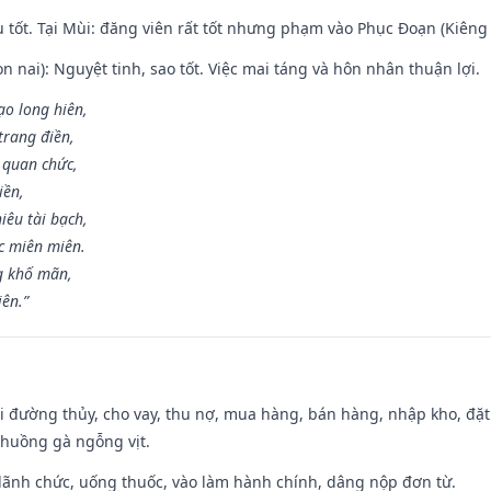
u tốt. Tại Mùi: đăng viên rất tốt nhưng phạm vào Phục Đoạn (Kiêng 
n nai): Nguyệt tinh, sao tốt. Việc mai táng và hôn nhân thuận lợi.
ạo long hiên,
 trang điền,
 quan chức,
iền,
iêu tài bạch,
c miên miên.
g khố mãn,
iên.”
đi đường thủy, cho vay, thu nợ, mua hàng, bán hàng, nhập kho, đặt
chuồng gà ngỗng vịt.
 lãnh chức, uống thuốc, vào làm hành chính, dâng nộp đơn từ.