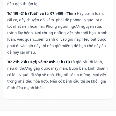
đều gặp thuận lợi.
Từ 19h-21h (Tuất) và từ 07h-09h (Thìn)
Hay tranh luận,
cãi cọ, gây chuyện đói kém, phải đề phòng. Người ra đi
tốt nhất nên hoãn lại. Phòng người người nguyền rủa,
tránh lây bệnh. Nói chung những việc như hội họp, tranh
luận, việc quan,…nên tránh đi vào giờ này. Nếu bắt buộc
phải đi vào giờ này thì nên giữ miệng để hạn ché gây ẩu
đả hay cãi nhau.
Từ 21h-23h (Hợi) và từ 09h-11h (Tị)
Là giờ rất tốt lành,
nếu đi thường gặp được may mắn. Buôn bán, kinh doanh
có lời. Người đi sắp về nhà. Phụ nữ có tin mừng. Mọi việc
trong nhà đều hòa hợp. Nếu có bệnh cầu thì sẽ khỏi, gia
đình đều mạnh khỏe.