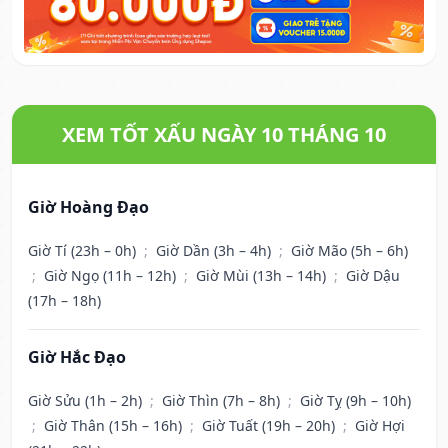
XEM TỐT XẤU NGÀY 10 THÁNG 10
Giờ Hoàng Đạo
Giờ Tí (23h – 0h)
;
Giờ Dần (3h – 4h)
;
Giờ Mão (5h – 6h)
;
Giờ Ngọ (11h – 12h)
;
Giờ Mùi (13h – 14h)
;
Giờ Dậu
(17h – 18h)
Giờ Hắc Đạo
Giờ Sửu (1h – 2h)
;
Giờ Thìn (7h – 8h)
;
Giờ Tỵ (9h – 10h)
;
Giờ Thân (15h – 16h)
;
Giờ Tuất (19h – 20h)
;
Giờ Hợi