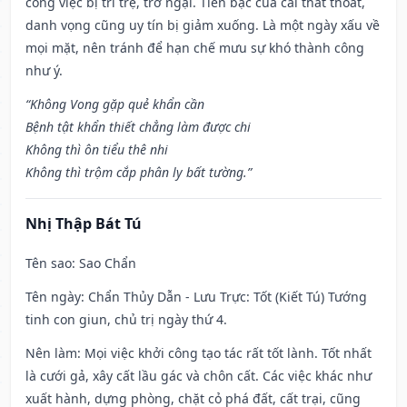
công việc bị trì trệ, trở ngại. Tiền bạc của cải thất thoát,
danh vọng cũng uy tín bị giảm xuống. Là một ngày xấu về
mọi mặt, nên tránh để hạn chế mưu sự khó thành công
như ý.
“Không Vong gặp quẻ khẩn cần
Bệnh tật khẩn thiết chẳng làm được chi
Không thì ôn tiểu thê nhi
Không thì trộm cắp phân ly bất tường.”
Nhị Thập Bát Tú
Tên sao
: Sao Chẩn
Tên ngày
: Chẩn Thủy Dẫn - Lưu Trực: Tốt (Kiết Tú) Tướng
tinh con giun, chủ trị ngày thứ 4.
Nên làm
: Mọi việc khởi công tạo tác rất tốt lành. Tốt nhất
là cưới gả, xây cất lầu gác và chôn cất. Các việc khác như
xuất hành, dựng phòng, chặt cỏ phá đất, cất trại, cũng