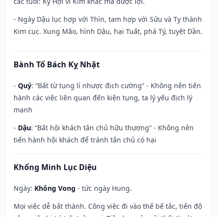
các tuổi: Kỷ Hợi vì Kim khắc mà được lợi.
- Ngày Dậu lục hợp với Thìn, tam hợp với Sửu và Tỵ thành
Kim cục. Xung Mão, hình Dậu, hại Tuất, phá Tý, tuyệt Dần.
Bành Tổ Bách Kỵ Nhật
-
Quý
: “Bất từ tụng lí nhược địch cường” - Không nên tiến
hành các việc liên quan đến kiện tụng, ta lý yếu địch lý
mạnh
-
Dậu
: “Bất hội khách tân chủ hữu thương” - Không nên
tiến hành hội khách để tránh tân chủ có hại
Khổng Minh Lục Diệu
Ngày:
Không Vong
- tức ngày Hung.
Mọi việc dễ bất thành. Công việc đi vào thế bế tắc, tiến độ