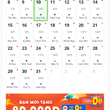
8
9
10
11
12
13
14
1/9
2/9
3/9
4/9
5/9
6/9
7/9
🐐
🐒
🐓
🐕
🐖
🐀
🐂
Tân Mùi
Nhâm Thân
Quý Dậu
Giáp Tuất
Ất Hợi
Bính Tý
Đinh Sửu
15
16
17
18
19
20
21
8/9
9/9
10/9
11/9
12/9
13/9
14/9
🐅
🐈
🐉
🐍
🐎
🐐
🐒
Mậu Dần
Kỷ Mão
Canh Thìn
Tân Tỵ
Nhâm Ngọ
Quý Mùi
Giáp Thân
22
23
24
25
26
27
28
15/9
16/9
17/9
18/9
19/9
20/9
21/9
🐓
🐕
🐖
🐀
🐂
🐅
🐈
Ất Dậu
Bính Tuất
Đinh Hợi
Mậu Tý
Kỷ Sửu
Canh Dần
Tân Mão
29
30
31
1
2
3
4
22/9
23/9
24/9
🐉
🐍
🐎
Nhâm Thìn
Quý Tỵ
Giáp Ngọ