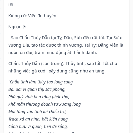
tốt.
Kiêng cữ
: Việc đi thuyền.
Ngoại lệ
:
- Sao Chẩn Thủy Dẫn tại Tỵ, Dậu, Sửu đều rất tốt. Tại Sửu:
Vượng Địa, tạo tác được thịnh vượng. Tại Tỵ: Đăng Viên là
ngôi tôn đại, trăm mưu động ắt thành danh.
Chẩn: Thủy Dẫn (con trùng): Thủy tinh, sao tốt. Tốt cho
những việc gả cưới, xây dựng cũng như an táng.
“Chẩn tinh lâm thủy tạo long cung,
Đại đại vi quan thụ sắc phong,
Phú quý vinh hoa tăng phúc thọ,
Khố mãn thương doanh tự xương long.
Mai táng văn tinh lai chiếu trợ,
Trạch xá an ninh, bất kiến hung.
Cánh hữu vi quan, tiên đế sủng,