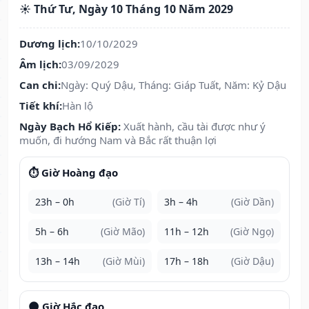
☀️ Thứ Tư, Ngày 10 Tháng 10 Năm 2029
Dương lịch:
10/10/2029
Âm lịch:
03/09/2029
Can chi:
Ngày: Quý Dậu, Tháng: Giáp Tuất, Năm: Kỷ Dậu
Tiết khí:
Hàn lộ
Ngày Bạch Hổ Kiếp:
Xuất hành, cầu tài được như ý
muốn, đi hướng Nam và Bắc rất thuận lợi
⏱️ Giờ Hoàng đạo
23h – 0h
(Giờ Tí)
3h – 4h
(Giờ Dần)
5h – 6h
(Giờ Mão)
11h – 12h
(Giờ Ngọ)
13h – 14h
(Giờ Mùi)
17h – 18h
(Giờ Dậu)
🌑 Giờ Hắc đạo