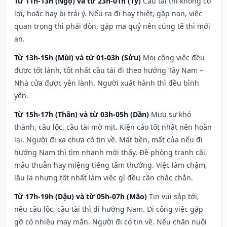
Từ 11h-13h (Ngọ) và từ 23h-01h (Tý)
Cầu tài thì không có
lợi, hoặc hay bị trái ý. Nếu ra đi hay thiệt, gặp nạn, việc
quan trọng thì phải đòn, gặp ma quỷ nên cúng tế thì mới
an.
Từ 13h-15h (Mùi) và từ 01-03h (Sửu)
Mọi công việc đều
được tốt lành, tốt nhất cầu tài đi theo hướng Tây Nam –
Nhà cửa được yên lành. Người xuất hành thì đều bình
yên.
Từ 15h-17h (Thân) và từ 03h-05h (Dần)
Mưu sự khó
thành, cầu lộc, cầu tài mờ mịt. Kiện cáo tốt nhất nên hoãn
lại. Người đi xa chưa có tin về. Mất tiền, mất của nếu đi
hướng Nam thì tìm nhanh mới thấy. Đề phòng tranh cãi,
mâu thuẫn hay miệng tiếng tầm thường. Việc làm chậm,
lâu la nhưng tốt nhất làm việc gì đều cần chắc chắn.
Từ 17h-19h (Dậu) và từ 05h-07h (Mão)
Tin vui sắp tới,
nếu cầu lộc, cầu tài thì đi hướng Nam. Đi công việc gặp
gỡ có nhiều may mắn. Người đi có tin về. Nếu chăn nuôi