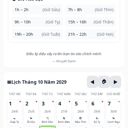
1h – 2h
(Giờ Sửu)
7h – 8h
(Giờ Thìn)
9h – 10h
(Giờ Tỵ)
15h – 16h
(Giờ Thân)
19h – 20h
(Giờ Tuất)
21h – 22h
(Giờ Hợi)
Điều kỳ diệu xảy ra khi bạn tin vào chính mình.
— Khuyết Danh
Lịch Tháng 10 Năm 2029
THỨ HAI
THỨ BA
THỨ TƯ
THỨ NĂM
THỨ SÁU
THỨ BẢY
CHỦ NHẬT
1
2
3
4
5
6
7
24/8
25/8
26/8
27/8
28/8
29/8
30/8
🐀
🐂
🐅
🐈
🐉
🐍
🐎
Giáp Tý
Ất Sửu
Bính Dần
Đinh Mão
Mậu Thìn
Kỷ Tỵ
Canh Ngọ